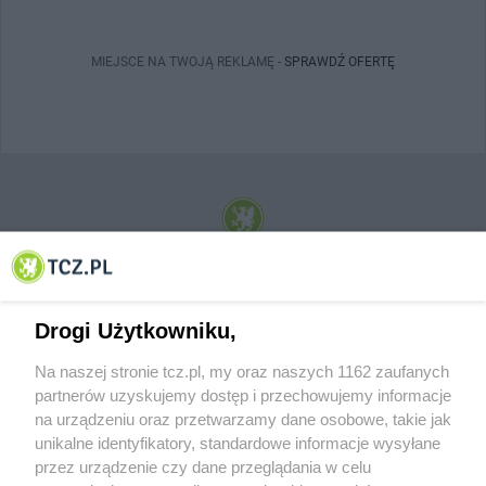
MIEJSCE NA TWOJĄ REKLAMĘ -
SPRAWDŹ OFERTĘ
© 2001-2026 Tczew - TCZ.PL Sp. z o.o. Internetowy Serwis Informacyjny Miasta
Tczewa
Drogi Użytkowniku,
Na naszej stronie tcz.pl, my oraz naszych 1162 zaufanych
partnerów uzyskujemy dostęp i przechowujemy informacje
na urządzeniu oraz przetwarzamy dane osobowe, takie jak
unikalne identyfikatory, standardowe informacje wysyłane
przez urządzenie czy dane przeglądania w celu