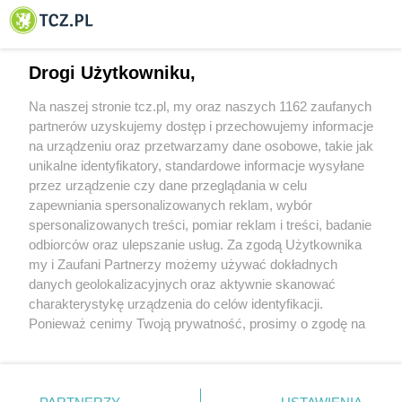
© 2001-2026 Tczew - TCZ.PL Sp. z o.o. Internetowy Serwis Informacyjny Miasta
Tczewa
Drogi Użytkowniku,
Na naszej stronie tcz.pl, my oraz naszych 1162 zaufanych
partnerów uzyskujemy dostęp i przechowujemy informacje
na urządzeniu oraz przetwarzamy dane osobowe, takie jak
unikalne identyfikatory, standardowe informacje wysyłane
przez urządzenie czy dane przeglądania w celu
zapewniania spersonalizowanych reklam, wybór
O FIRMIE
POLITYKA PRYWATNOŚCI
HOSTING
spersonalizowanych treści, pomiar reklam i treści, badanie
REKLAMA
WSPÓŁPRACA
RSS
FACEBOOK
KONTAKT
odbiorców oraz ulepszanie usług. Za zgodą Użytkownika
my i Zaufani Partnerzy możemy używać dokładnych
Nasze serwisy
danych geolokalizacyjnych oraz aktywnie skanować
charakterystykę urządzenia do celów identyfikacji.
Aktualności
Muzyka i kultura
Ponieważ cenimy Twoją prywatność, prosimy o zgodę na
Tcz24
Archiwum wydarzeń
korzystanie z tych technologii poprzez kliknięcie
Kronika Policyjna
Telewizja Internetowa
„Akceptuję”. Zgoda jest dobrowolna i zawsze możesz ją
Kalendarz imprez
Sport
zmienić/wycofać klikając przycisk ustawień prywatności
Salony urody i masażu
Żłobki i przedszkola