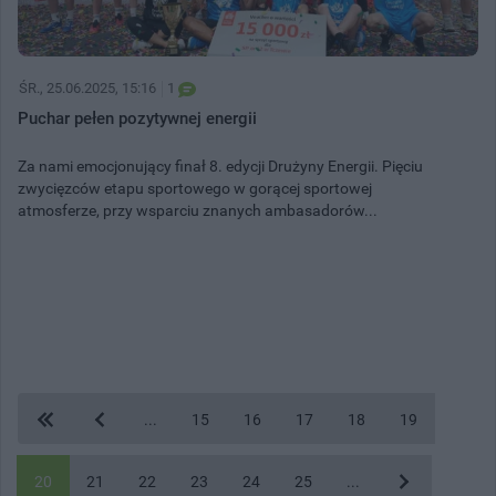
ŚR.
, 25.06.2025, 15:16
1
Puchar pełen pozytywnej energii
Za nami emocjonujący finał 8. edycji Drużyny Energii. Pięciu
zwycięzców etapu sportowego w gorącej sportowej
atmosferze, przy wsparciu znanych ambasadorów...
...
15
16
17
18
19
20
21
22
23
24
25
...