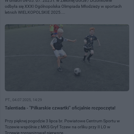
W dniach 04-05. 07. 2025 r. w Zielonej Górze / Drzonkowie
odbyła się XXXI Ogólnopolska Olimpiada Młodzieży w sportach
letnich WIELKOPOLSKIE 2025....
PT.
, 04.07.2025, 14:29
Talentiada - "Piłkarskie czwartki" oficjalnie rozpoczęta!
Przy pięknej pogodzie 3 lipca br. Powiatowe Centrum Sportu w
Tczewie wspólnie z MKS Gryf Tczew na orliku przy II LO w
Tczewie zorganizował pierwsze...