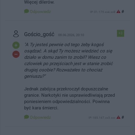
Więcej dilerów.
Odpowiedz
#
IP: 31.175.xx4.xx8
Gościo_gość
+3
08.06.2026, 20:10
"A Ty jesteś pewnie od tego żeby kogoś
osądzać. A skąd Ty możesz wiedzieć co się
działo w domu zanim to zrobił? Wiesz co
czlowiek po przejściach jest w stanie zrobić
drugiej osobie? Rozważałes to chociaż
geniuszu?"
Jednak zabójca przekroczył dopuszczalne
granice. Narkotyki nie usprawiedliwiają przed
poniesieniem odpowiedzialności. Powinna
być kara śmierci.
Odpowiedz
#
IP: 185.167.xx3.xxx