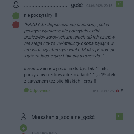
.............................._gość
+1
08.06.2026, 20:15
nie poczytalny!!!!
"KAŻDY ,to dopuszcza się przemocy jest w
pewnym wymiarze nie poczytalny, nikt
przńczyłoy zdrowych zmysłach takich czynów
nie sięga czy to 19-latek,czy osoba będąca w
średnim czy starczym wieku.Matka pewnie go
kryła za jego czyny i tak się skończyło ."
sprostowanie wyrazu miało być tak"""" nikt
poczytalny o zdrowych zmysłach""""" ,a 19latek
z autyzmem też bije bliskich i grozi!!
Odpowiedz
#
IP: 83.8.xx7.xx7
Mieszkania_socjalne_gość
+1
11.06.2026, 00:29