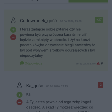
Cudowronek_gość
+27
08.06.2026, 15:08
I teraz zadajcie sobie pytanie czy nie
powinna być przywrócona kara śmierci?
będzie zamknięty w ośrodku i żył na koszt
podatników,bo oczywiście biegli stwierdzą,że
był pod wpływem środków odurzających i był
niepoczytalny,
Odpowiedz
#
IP: 83.21.xx5.xx6
Ka_gość
-2
08.06.2026, 17:19
Ka
A Ty jesteś pewnie od tego żeby kogoś
osądzać. A skąd Ty możesz wiedzieć co