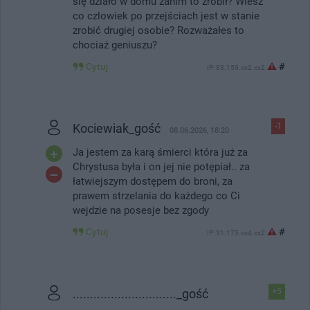
się działo w domu zanim to zrobił? Wiesz
co czlowiek po przejściach jest w stanie
zrobić drugiej osobie? Rozważałes to
chociaż geniuszu?
Cytuj
#
IP: 93.159.xx2.xx2
Kociewiak_gość
-1
08.06.2026, 18:20
Ja jestem za karą śmierci która już za
Chrystusa była i on jej nie potępiał.. za
łatwiejszym dostępem do broni, za
prawem strzelania do każdego co Ci
wejdzie na posesje bez zgody
Cytuj
#
IP: 31.175.xx4.xx2
.............................._gość
+5