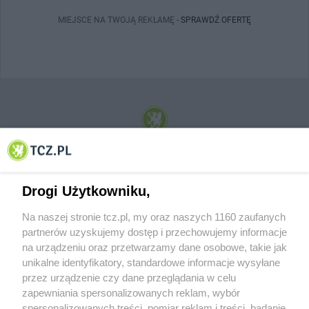
MIEJSCE NA TWOJĄ REKLAMĘ -
SPRAWDŹ OFERTĘ
© 2001-2026 Tczew - TCZ.PL Sp. z o.o. Internetowy Serwis Informacyjny Miasta
Tczewa
Drogi Użytkowniku,
Na naszej stronie tcz.pl, my oraz naszych 1160 zaufanych
partnerów uzyskujemy dostęp i przechowujemy informacje
na urządzeniu oraz przetwarzamy dane osobowe, takie jak
unikalne identyfikatory, standardowe informacje wysyłane
przez urządzenie czy dane przeglądania w celu
zapewniania spersonalizowanych reklam, wybór
O FIRMIE
POLITYKA PRYWATNOŚCI
HOSTING
spersonalizowanych treści, pomiar reklam i treści, badanie