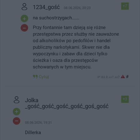
1234_gość
+7
08.06.2026, 20:23
na suchostrzygach......
Przy fontannie tam dzieją się różne
przestępstwa przez służby nie zauważone
od alkoholików po pedofilów i handel
publiczny narkotykami. Skwer nie dla
wypoczynku i zabaw dla dzieci tylko
ścieżka i oaza dla przestępców
schowanych w tym miejscu.
Cytuj
#
IP: 83.8.xx7.xx7
Jolka
+3
_gość_gość_gość_gość_goś_gość
08.06.2026, 19:31
Dillerka