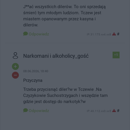
J**ać wszystkich dilerów. To oni sprzedają
śmierć tym młodym ludziom. Tczew jest
miastem opanowanym przez kasyna i
dilerów.
Odpowiedz
#
IP: 31.175.xx4.xx8
Narkomani i alkoholicy_gość
+9
08.06.2026, 18:40
Przyczyna
Trzeba przycisnąć diler?w w Tczewie .Na
Czyzykowie Suchostrzygach i wszędzie tam
gdzie jest dostęp do narkotyk?w
Odpowiedz
#
IP: 46.112.xx0.xx5