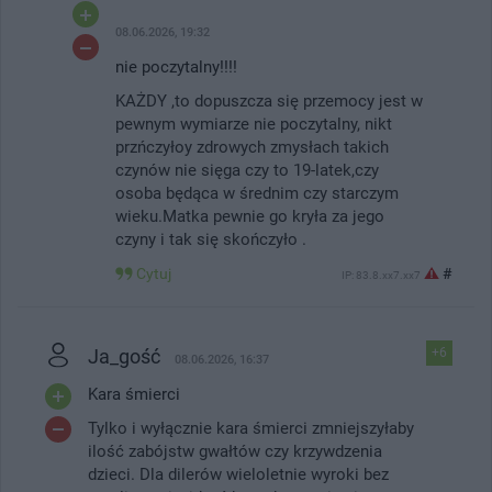
08.06.2026, 19:32
nie poczytalny!!!!
KAŻDY ,to dopuszcza się przemocy jest w
pewnym wymiarze nie poczytalny, nikt
przńczyłoy zdrowych zmysłach takich
czynów nie sięga czy to 19-latek,czy
osoba będąca w średnim czy starczym
wieku.Matka pewnie go kryła za jego
czyny i tak się skończyło .
Cytuj
#
IP: 83.8.xx7.xx7
Ja_gość
+6
08.06.2026, 16:37
Kara śmierci
Tylko i wyłącznie kara śmierci zmniejszyłaby
ilość zabójstw gwałtów czy krzywdzenia
dzieci. Dla dilerów wieloletnie wyroki bez