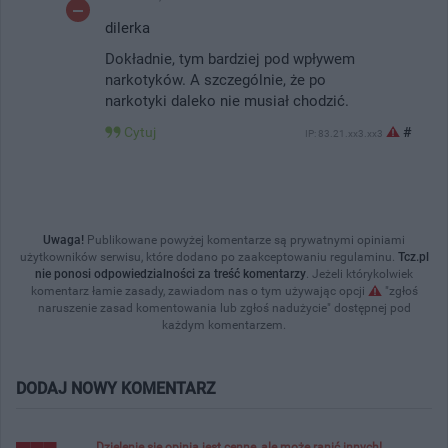
dilerka
Dokładnie, tym bardziej pod wpływem
narkotyków. A szczególnie, że po
narkotyki daleko nie musiał chodzić.
Cytuj
#
IP: 83.21.xx3.xx3
Uwaga!
Publikowane powyżej komentarze są prywatnymi opiniami
użytkowników serwisu, które dodano po zaakceptowaniu regulaminu.
Tcz.pl
nie ponosi odpowiedzialności za treść komentarzy
. Jeżeli którykolwiek
komentarz łamie zasady, zawiadom nas o tym używając opcji
"zgłoś
naruszenie zasad komentowania lub zgłoś nadużycie" dostępnej pod
każdym komentarzem.
DODAJ NOWY KOMENTARZ
Dzielenie się opinią jest cenne, ale może ranić innych!