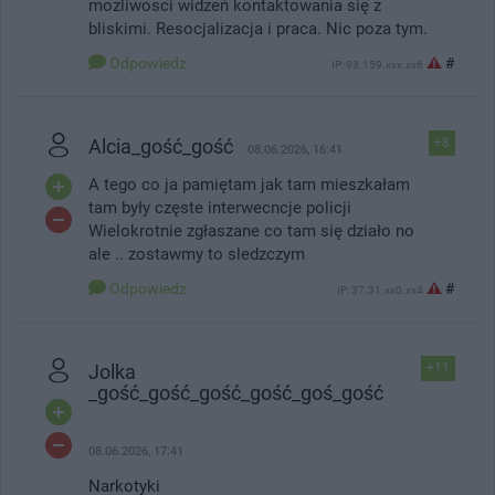
mozliwosci widzeń kontaktowania się z
bliskimi. Resocjalizacja i praca. Nic poza tym.
Odpowiedz
#
IP: 93.159.xxx.xx6
Alcia_gość_gość
+8
08.06.2026, 16:41
A tego co ja pamiętam jak tam mieszkałam
tam były częste interwecncje policji
Wielokrotnie zgłaszane co tam się działo no
ale .. zostawmy to sledzczym
Odpowiedz
#
IP: 37.31.xx0.xx4
Jolka
+11
_gość_gość_gość_gość_goś_gość
08.06.2026, 17:41
Narkotyki