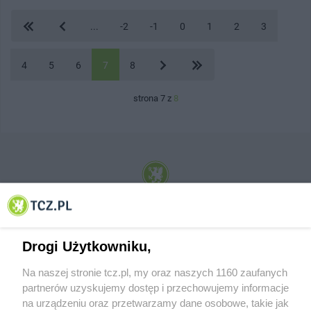
...
-2
-1
0
1
2
3
4
5
6
7
8
strona 7 z
8
© 2001-2026 Tczew - TCZ.PL Sp. z o.o. Internetowy Serwis Informacyjny Miasta
Tczewa
Drogi Użytkowniku,
Na naszej stronie tcz.pl, my oraz naszych 1160 zaufanych
partnerów uzyskujemy dostęp i przechowujemy informacje
na urządzeniu oraz przetwarzamy dane osobowe, takie jak