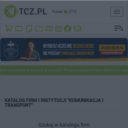
Tczew
27°C
Toggl
naviga
w pozostaje w swoich granicach. Rozporządzenie Rady Ministrów opubl
KATALOG FIRM I INSTYTUCJI "KOMUNIKACJA I
TRANSPORT"
Szukaj w katalogu firm