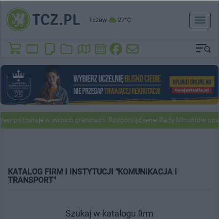
Tczew
27°C
Toggl
naviga
w pozostaje w swoich granicach. Rozporządzenie Rady Ministrów opubl
KATALOG FIRM I INSTYTUCJI "KOMUNIKACJA I
TRANSPORT"
Szukaj w katalogu firm