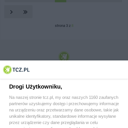
strona 3 z
8
© 2001-2026 Tczew - TCZ.PL Sp. z o.o. Internetowy Serwis Informacyjny Miasta
Tczewa
Drogi Użytkowniku,
Na naszej stronie tcz.pl, my oraz naszych 1160 zaufanych
partnerów uzyskujemy dostęp i przechowujemy informacje
na urządzeniu oraz przetwarzamy dane osobowe, takie jak
unikalne identyfikatory, standardowe informacje wysyłane
przez urządzenie czy dane przeglądania w celu