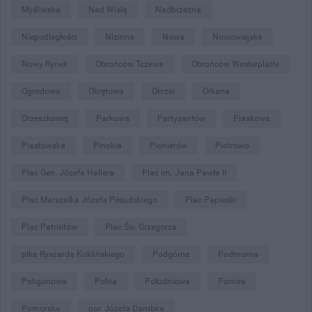
Myśliwska
Nad Wisłą
Nadbrzeżna
Niepodległości
Nizinna
Nowa
Nowowiejska
Nowy Rynek
Obrońców Tczewa
Obrońców Westerplatte
Ogrodowa
Okrętowa
Okrzei
Orkana
Orzeszkowej
Parkowa
Partyzantów
Piaskowa
Piastowska
Pinokia
Pionierów
Piotrowo
Plac Gen. Józefa Hallera
Plac im. Jana Pawła II
Plac Marszałka Józefa Piłsudskiego
Plac Papieski
Plac Patriotów
Plac Św. Grzegorza
płka Ryszarda Kuklińskiego
Podgórna
Podmurna
Poligonowa
Polna
Południowa
Pomira
Pomorska
por. Józefa Dambka