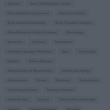
Skromna
Skwer 750-lecia Miasta Tczewa
Skwer Bohaterów Szymankowa
Skwer Ofiar Katynia
Skwer Romana Dmowskiego
Skwer Tczewskich Kolejarzy
Skwer Weteranów II Wojny Światowej
Słowackiego
Spacerowa
Sportowa
Spółdzielcza
Stanisława Ignacego Witkiewicza
Stara
Starowiejska
Staszica
Stefana Batorego
Stefana Kardynała Wyszyńskiego
Stefana Żeromskiego
Stoczniowców
Stroma
Strzelecka
Suchostrzycka
Suchostrzygi Dworzec
Szewczyka Dratewki
Szkoły Morskiej
Szyprów
Tadeusza Boya-Żeleńskiego
Targowa
Tczewskich Saperów
Tetmajera