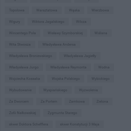
Topolowa
Warsztatowa
Wąska
Wierzbowa
Wigury
Wiktora Jagalskiego
Wilcza
Wincentego Pola
Wisławy Szymborskiej
Wiślana
Wita Stwosza
Władysława Andersa
Władysława Broniewskiego
Władysława Jagiełły
Władysława Jurgo
Władysława Reymonta
Wodna
Wojciecha Kossaka
Wojska Polskiego
Wybickiego
Wybudowanie
Wyspiańskiego
Wyzwolenia
Za Dworcem
Za Portem
Zamkowa
Zielona
Zofii Nałkowskiej
Zygmunta Starego
skwer Doktora Schefflera
skwer Konstytucji 3 Maja