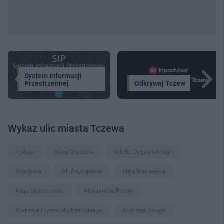
System Informacji
Przestrzennej
Odkrywaj Tczew
Wykaz ulic miasta Tczewa
1 Maja
30-go Stycznia
Adolfa Dygasińskiego
Akacjowa
Al. Zwycięstwa
Aleja Kociewska
Aleja Solidarności
Aleksandra Fredry
Andrzeja Frycza Modrzewskiego
Andrzeja Struga