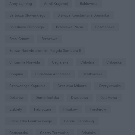
Anny Łajming
Armii Krajowej
Bałdowska
Bartosza Głowackiego
Biskupa Konstantyna Dominika
Bolesława Chrobrego
Bolesława Prusa
Bosmańska
Braci Grimm
Brzozowa
Bulwar Nadwiślański im. Księcia Sambora II
C. Kamila Norwida
Ceglarska
Chłodna
Chłopska
Chopina
Christiana Andersena
Czatkowska
Czerwonego Kapturka
Czesława Miłosza
Czyżykowska
Dokerów
Dominikańska
Dworcowa
Działkowa
Elżbiety
Fabryczna
Flisaków
Forsterów
Franciszka Fenikowskiego
Gabrieli Zapolskiej
Garncarska
Gazety Tczewskiej
Gdańska