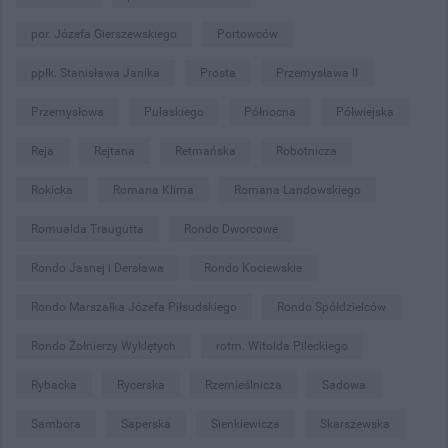
por. Józefa Gierszewskiego
Portowców
ppłk. Stanisława Janika
Prosta
Przemysława II
Przemysłowa
Pułaskiego
Północna
Półwiejska
Reja
Rejtana
Retmańska
Robotnicza
Rokicka
Romana Klima
Romana Landowskiego
Romualda Traugutta
Rondo Dworcowe
Rondo Jasnej i Dersława
Rondo Kociewskie
Rondo Marszałka Józefa Piłsudskiego
Rondo Spółdzielców
Rondo Żołnierzy Wyklętych
rotm. Witolda Pileckiego
Rybacka
Rycerska
Rzemieślnicza
Sadowa
Sambora
Saperska
Sienkiewicza
Skarszewska