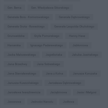
Gen. Bema
Gen. Władysława Sikorskiego
Generała Bora - Komorowskiego
Generała Dąbrowskiego
Generała Grota - Roweckiego
Generała Leopolda Okulickiego
Grunwaldzka
Gryfa Pomorskiego
Hanny Hass
Harcerska
Ignacego Paderewskiego
Jabłoniowa
Jacka Malczewskiego
Jagiellońska
Jakuba Jasińskiego
Jana Brzechwy
Jana Sobieskiego
Jana Stanisławskiego
Jana z Kolna
Janusza Korczaka
Janusza Kusocińskiego
Jarosława Dąbrowskiego
Jarosława Iwaszkiewicza
Jarzębinowa
Jasia i Małgosi
Jaworowa
Jedności Narodu
Jodłowa