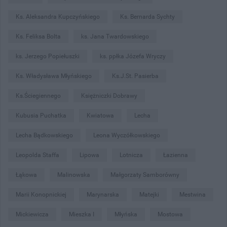
Ks. Aleksandra Kupczyńskiego
Ks. Bernarda Sychty
Ks. Feliksa Bolta
ks. Jana Twardowskiego
ks. Jerzego Popiełuszki
ks. ppłka Józefa Wryczy
Ks. Władysława Młyńskiego
Ks.J.St. Pasierba
Ks.Ściegiennego
Księżniczki Dobrawy
Kubusia Puchatka
Kwiatowa
Lecha
Lecha Bądkowskiego
Leona Wyczółkowskiego
Leopolda Staffa
Lipowa
Lotnicza
Łazienna
Łąkowa
Malinowska
Małgorzaty Samborówny
Marii Konopnickiej
Marynarska
Matejki
Mestwina
Mickiewicza
Mieszka I
Młyńska
Mostowa