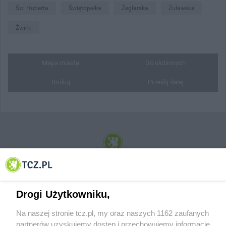
Św. Huberta
Świętopełka
Żeglarska
Żuławska
Żwirki
Mapa miasta
Do ulubionych
Drukuj
Prześlij dalej
© 2001-2026 Tczew - TCZ.PL Sp. z o.o. Internetowy Serwis Informacyjny Miasta
Tczewa
Drogi Użytkowniku,
Na naszej stronie tcz.pl, my oraz naszych 1162 zaufanych
partnerów uzyskujemy dostęp i przechowujemy informacje