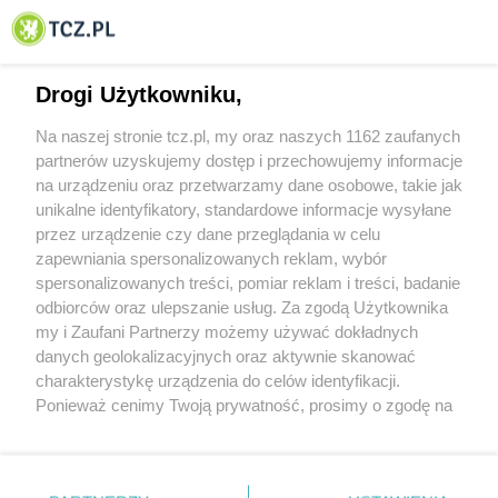
© 2001-2026 Tczew - TCZ.PL Sp. z o.o. Internetowy Serwis Informacyjny Miasta
Tczewa
Drogi Użytkowniku,
Na naszej stronie tcz.pl, my oraz naszych 1162 zaufanych
partnerów uzyskujemy dostęp i przechowujemy informacje
na urządzeniu oraz przetwarzamy dane osobowe, takie jak
unikalne identyfikatory, standardowe informacje wysyłane
przez urządzenie czy dane przeglądania w celu
zapewniania spersonalizowanych reklam, wybór
O FIRMIE
POLITYKA PRYWATNOŚCI
HOSTING
spersonalizowanych treści, pomiar reklam i treści, badanie
REKLAMA
WSPÓŁPRACA
RSS
FACEBOOK
KONTAKT
odbiorców oraz ulepszanie usług. Za zgodą Użytkownika
my i Zaufani Partnerzy możemy używać dokładnych
Nasze serwisy
danych geolokalizacyjnych oraz aktywnie skanować
charakterystykę urządzenia do celów identyfikacji.
Aktualności
Muzyka i kultura
Ponieważ cenimy Twoją prywatność, prosimy o zgodę na
Tcz24
Archiwum wydarzeń
korzystanie z tych technologii poprzez kliknięcie
Kronika Policyjna
Telewizja Internetowa
„Akceptuję”. Zgoda jest dobrowolna i zawsze możesz ją
Kalendarz imprez
Sport
zmienić/wycofać klikając przycisk ustawień prywatności
Salony urody i masażu
Żłobki i przedszkola