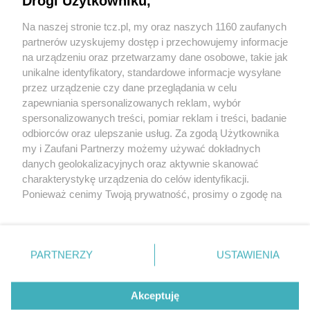
Drogi Użytkowniku,
Na naszej stronie tcz.pl, my oraz naszych 1160 zaufanych
partnerów uzyskujemy dostęp i przechowujemy informacje
na urządzeniu oraz przetwarzamy dane osobowe, takie jak
unikalne identyfikatory, standardowe informacje wysyłane
przez urządzenie czy dane przeglądania w celu
zapewniania spersonalizowanych reklam, wybór
O FIRMIE
POLITYKA PRYWATNOŚCI
HOSTING
spersonalizowanych treści, pomiar reklam i treści, badanie
REKLAMA
WSPÓŁPRACA
RSS
FACEBOOK
KONTAKT
odbiorców oraz ulepszanie usług. Za zgodą Użytkownika
my i Zaufani Partnerzy możemy używać dokładnych
Nasze serwisy
danych geolokalizacyjnych oraz aktywnie skanować
charakterystykę urządzenia do celów identyfikacji.
Aktualności
Muzyka i kultura
Ponieważ cenimy Twoją prywatność, prosimy o zgodę na
Tcz24
Archiwum wydarzeń
korzystanie z tych technologii poprzez kliknięcie
Kronika Policyjna
Telewizja Internetowa
„Akceptuję”. Zgoda jest dobrowolna i zawsze możesz ją
Kalendarz imprez
Sport
zmienić/wycofać klikając przycisk ustawień prywatności
Salony urody i masażu
Żłobki i przedszkola
PARTNERZY
USTAWIENIA
Historia miasta
Zdjęcia miasta
znajdujący się w lewym dolnym rogu strony
. Niektóre
Władze miasta
Zabytki
rodzaje przetwarzania danych nie wymagają zgody
użytkownika, ale masz prawo sprzeciwić się takiemu
Akceptuję
przetwarzaniu. Preferencje będą miały zastosowania tylko