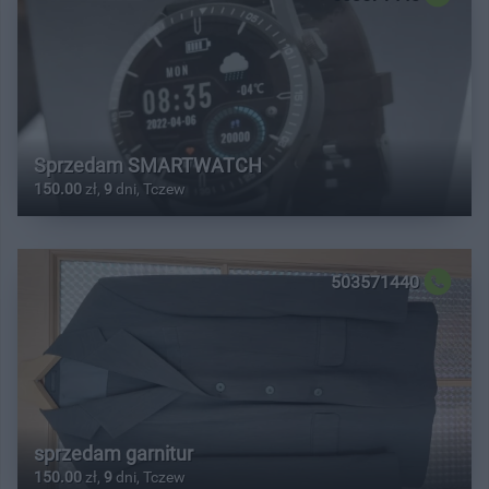
Sprzedam SMARTWATCH
150.00
zł,
9
dni, Tczew
503571440
sprzedam garnitur
150.00
zł,
9
dni, Tczew