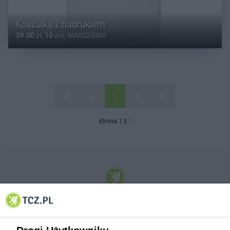
Koszulka z nadrukiem
39.00
zł,
10
dni, WARSZAWA
1
strona 1 z
1
© 2001-2026 Tczew - TCZ.PL Sp. z o.o. Internetowy Serwis Informacyjny Miasta
Tczewa