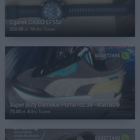
Zgarek CASIO EF550
220.00
zł,
10
dni, Tczew
506872495
Super Buty Damskie Puma roz.38 - stan BDB
75.00
zł,
4
dni, Tczew
503571440