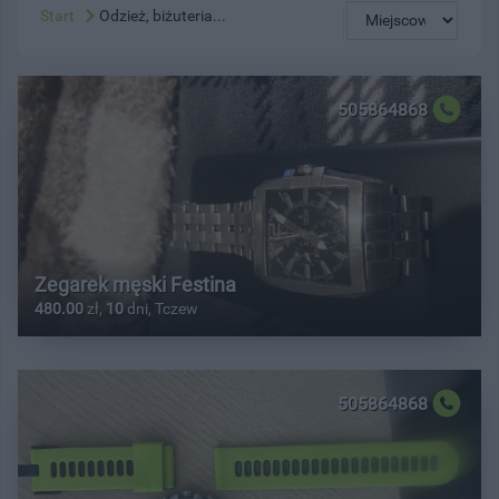
Start
Odzież, biżuteria...
505864868
Zegarek męski Festina
480.00
zł,
10
dni, Tczew
505864868