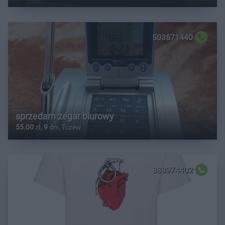
503571440
sprzedam zegar biurowy
55.00
zł,
9
dni, Tczew
888974402