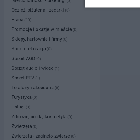
Nieruchomości - przetargi
(0)
Odzież, biżuteria i zegarki
(0)
Praca
(10)
Promocje i okazje w mieście
(0)
Sklepy, hurtownie i firmy
(0)
Sport i rekreacja
(0)
Sprzęt AGD
(0)
Sprzęt audio i wideo
(1)
Sprzęt RTV
(0)
Telefony i akcesoria
(0)
Turystyka
(0)
Usługi
(0)
Zdrowie, uroda, kosmetyki
(0)
Zwierzęta
(0)
Zwierzęta - zaginęło zwierzę
(0)