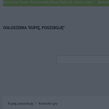
 Gminy Tczew. Na początek Shaun Baker & Jessica Jean
Samochody Go
OGŁOSZENIA "KUPIĘ, POSZUKUJĘ"
Kupię, poszukuję
Konsole i gry