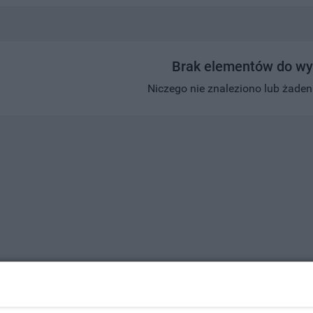
Brak elementów do wy
Niczego nie znaleziono lub żaden w