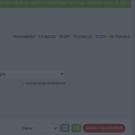
alkoholu wjechał pod pociąg narażając zdrowie i życie ok 500 pasażeró
WIADOMOŚCI
CO BĘDZIE
SPORT
TELEWIZJA
TCZ24
POGODA
pokaż opcje dodatkowe
DODAJ OGŁOSZENIE