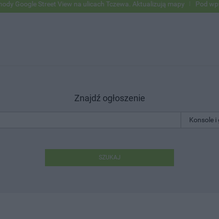
ogle Street View na ulicach Tczewa. Aktualizują mapy
Pod wpływem 
Znajdź ogłoszenie
SZUKAJ