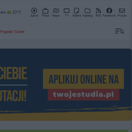
zew
22°C
Zgłoś
Praca
Mapa
TV
Galeria
Katalog
RSS
Facebook
Poczta
Pogoda Tczew