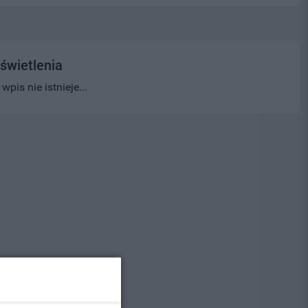
świetlenia
pis nie istnieje...