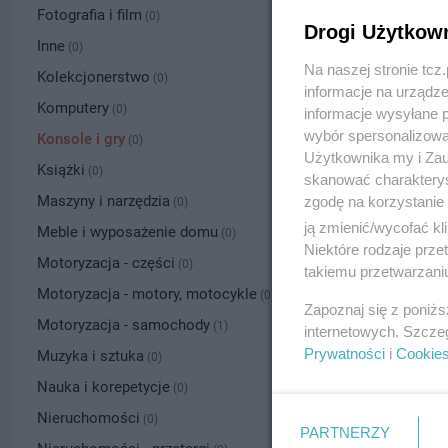
Fotografia i film
(0)
Drogi Użytkow
Inne
(0)
Na naszej stronie tc
Kolekcjonerstwo
(0)
informacje na urządze
Komputery
(0)
informacje wysyłane 
wybór spersonalizowan
Konsole i gry
(0)
Użytkownika my i Zau
Książki
(0)
skanować charakterys
Maszyny i narzędzia
zgodę na korzystanie 
(0)
ją zmienić/wycofać kl
Meble i wyposażenie domu
(0)
Niektóre rodzaje prz
Motoryzacja - części
(0)
takiemu przetwarzaniu
Motoryzacja - motory, motocykle
(0)
Zapoznaj się z poniż
Motoryzacja - samochody
(1)
internetowych. Szcze
Prywatności
i
Cookie
Muzyka i sztuka
(0)
Nauka i korepetycje
(0)
Nieruchomości
(0)
PARTNERZY