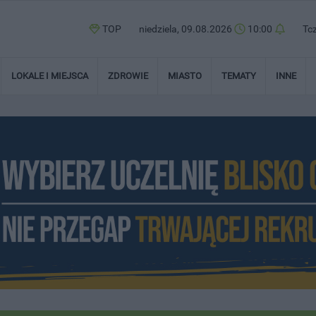
TOP
niedziela, 09.08.2026
10:00
Tc
LOKALE I MIEJSCA
ZDROWIE
MIASTO
TEMATY
INNE