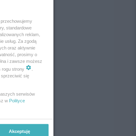
 i przechowujemy
ory, standardowe
alizowanych reklam,
ie usług. Za zgodą
ych oraz aktywnie
watność, prosimy o
wolna i zawsze możesz
m rogu strony
.
sprzeciwić się
 naszych serwisów
esz w
Polityce
Akceptuję