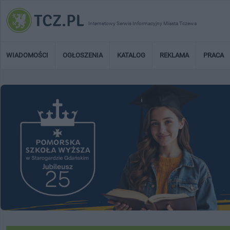
Internetowy Serwis Informacyjny Miasta Tczewa
WIADOMOŚCI
OGŁOSZENIA
KATALOG
REKLAMA
PRACA