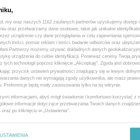
niku,
z.pl, my oraz naszych 1162 zaufanych partnerów uzyskujemy dostęp
niu oraz przetwarzamy dane osobowe, takie jak unikalne identyfikat
przez urządzenie czy dane przeglądania w celu zapewniania sperson
ych treści, pomiar reklam i treści, badanie odbiorców oraz ulepszan
fani Partnerzy możemy używać dokładnych danych geolokalizacyjn
tykę urządzenia do celów identyfikacji. Ponieważ cenimy Twoją pry
z tych technologii poprzez kliknięcie „Akceptuję”. Zgoda jest dobro
ikając przycisk ustawień prywatności znajdujący się w lewym dolny
etwarzania danych nie wymagają zgody użytkownika, ale masz prawo 
. Preferencje będą miały zastosowania tylko na tej witrynie.
szymi informacjami, abyś mógł świadomie i komfortowo korzystać z
gółowe informacje dotyczące przetwarzania Twoich danych znajdzi
s
oraz po kliknięciu w „Ustawienia”.
USTAWIENIA