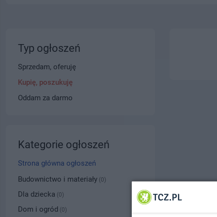
Typ ogłoszeń
Sprzedam, oferuję
Kupię, poszukuję
Oddam za darmo
Kategorie ogłoszeń
Strona główna ogłoszeń
Budownictwo i materiały
(0)
Dla dziecka
(0)
Dom i ogród
(0)