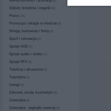
Nieruchomości - przetargi
(0)
Odzież, biżuteria i zegarki
(0)
Praca
(10)
Promocje i okazje w mieście
(0)
Sklepy, hurtownie i firmy
(0)
Sport i rekreacja
(0)
Sprzęt AGD
(0)
Sprzęt audio i wideo
(1)
Sprzęt RTV
(0)
Telefony i akcesoria
(0)
Turystyka
(0)
Usługi
(0)
Zdrowie, uroda, kosmetyki
(0)
Zwierzęta
(0)
Zwierzęta - zaginęło zwierzę
(0)