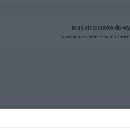
Brak elementów do wy
Niczego nie znaleziono lub żaden w