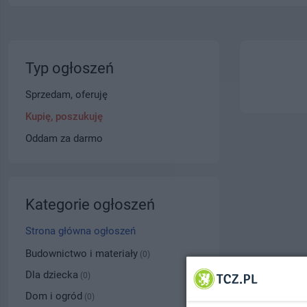
Typ ogłoszeń
Sprzedam, oferuję
Kupię, poszukuję
Oddam za darmo
Kategorie ogłoszeń
Strona główna ogłoszeń
Budownictwo i materiały
(0)
Dla dziecka
(0)
Dom i ogród
(0)