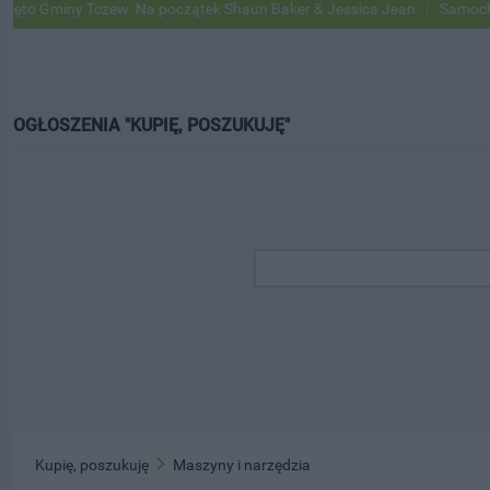
 Gminy Tczew. Na początek Shaun Baker & Jessica Jean
Samochody Go
OGŁOSZENIA "KUPIĘ, POSZUKUJĘ"
Kupię, poszukuję
Maszyny i narzędzia