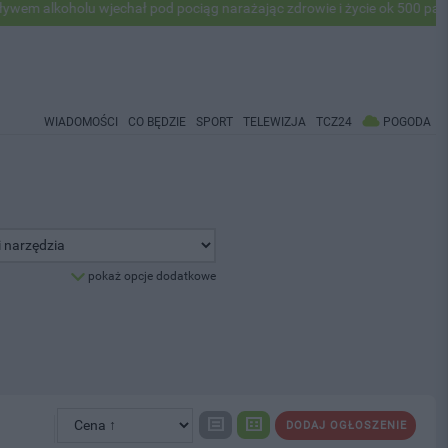
lkoholu wjechał pod pociąg narażając zdrowie i życie ok 500 pasażeró
WIADOMOŚCI
CO BĘDZIE
SPORT
TELEWIZJA
TCZ24
POGODA
pokaż opcje dodatkowe
DODAJ OGŁOSZENIE