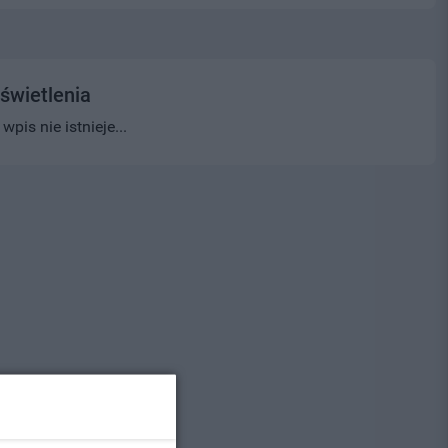
świetlenia
pis nie istnieje...