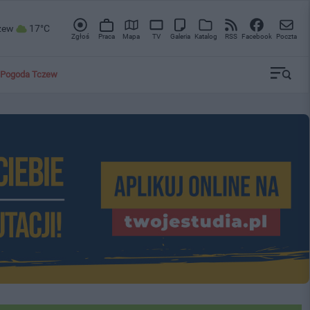
zew
17°C
Zgłoś
Praca
Mapa
TV
Galeria
Katalog
RSS
Facebook
Poczta
Pogoda Tczew