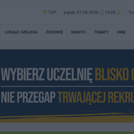
TOP
piątek, 07.08.2026
19:29
Tc
LOKALE I MIEJSCA
ZDROWIE
MIASTO
TEMATY
INNE