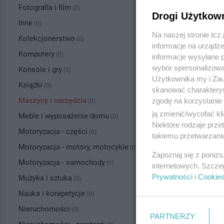
Fotografia i film
(0)
Drogi Użytkow
Inne
(0)
Na naszej stronie tc
Kolekcjonerstwo
(0)
informacje na urządze
Komputery
(0)
informacje wysyłane 
wybór spersonalizowan
Konsole i gry
(0)
Użytkownika my i Zau
Książki
(0)
skanować charakterys
Maszyny i narzędzia
zgodę na korzystanie 
(0)
ją zmienić/wycofać kl
Meble i wyposażenie domu
(0)
Niektóre rodzaje prz
Motoryzacja - części
(0)
takiemu przetwarzaniu
Motoryzacja - motory, motocykle
(0)
Zapoznaj się z poniż
Motoryzacja - samochody
(1)
internetowych. Szcze
Prywatności
i
Cookie
Muzyka i sztuka
(0)
Nauka i korepetycje
(0)
Nieruchomości
(0)
PARTNERZY