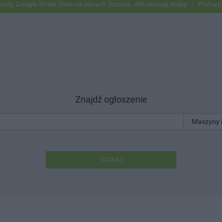
ogle Street View na ulicach Tczewa. Aktualizują mapy
Pod wpływem a
Znajdź ogłoszenie
SZUKAJ