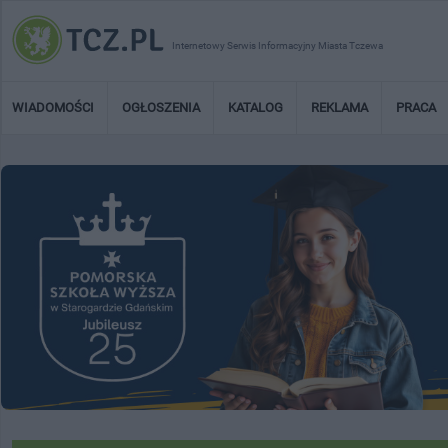
Internetowy Serwis Informacyjny Miasta Tczewa
WIADOMOŚCI
OGŁOSZENIA
KATALOG
REKLAMA
PRACA