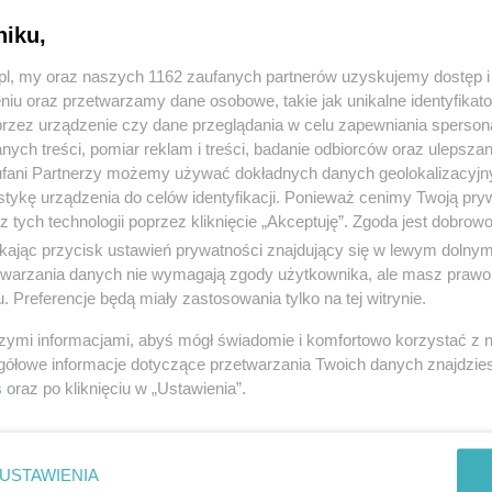
niku,
z.pl, my oraz naszych 1162 zaufanych partnerów uzyskujemy dostęp
niu oraz przetwarzamy dane osobowe, takie jak unikalne identyfikat
przez urządzenie czy dane przeglądania w celu zapewniania sperson
ych treści, pomiar reklam i treści, badanie odbiorców oraz ulepszan
fani Partnerzy możemy używać dokładnych danych geolokalizacyjn
tykę urządzenia do celów identyfikacji. Ponieważ cenimy Twoją pry
z tych technologii poprzez kliknięcie „Akceptuję”. Zgoda jest dobro
ikając przycisk ustawień prywatności znajdujący się w lewym dolny
etwarzania danych nie wymagają zgody użytkownika, ale masz prawo 
. Preferencje będą miały zastosowania tylko na tej witrynie.
szymi informacjami, abyś mógł świadomie i komfortowo korzystać z
gółowe informacje dotyczące przetwarzania Twoich danych znajdzi
s
oraz po kliknięciu w „Ustawienia”.
USTAWIENIA