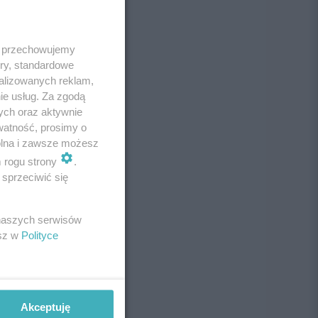
 i przechowujemy
ory, standardowe
alizowanych reklam,
ie usług. Za zgodą
ych oraz aktywnie
watność, prosimy o
wolna i zawsze możesz
m rogu strony
.
sprzeciwić się
 naszych serwisów
esz w
Polityce
Akceptuję