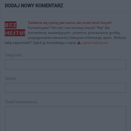
DODAJ NOWY KOMENTARZ
Dzielenie się opinią jest cenne, ale może ranić innych!
Komentujesz? Nie rań i nie obrażaj innych! "Nie" dla
komentarzy zawierających - przemoc, pomawianie, groźby,
propagowanie nienawiści, fałszywe informacje, spam. Widzisz
taką wypowiedź? Zgłoś ją, korzystając z opcji
zgłoś nadużycie
.
Twój nick
Temat
Treść komentarza