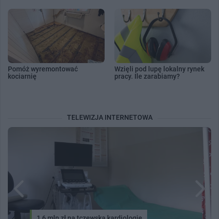
Pomóż wyremontować
Wzięli pod lupę lokalny rynek
kociarnię
pracy. Ile zarabiamy?
TELEWIZJA INTERNETOWA
1,6 mln zł na tczewską kardiologię