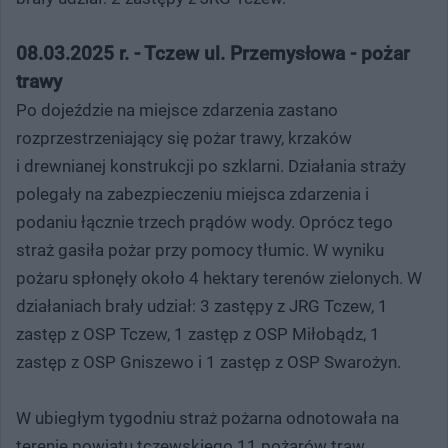
08.03.2025 r. - Tczew ul. Przemysłowa - pożar
trawy
Po dojeździe na miejsce zdarzenia zastano
rozprzestrzeniający się pożar trawy, krzaków
i drewnianej konstrukcji po szklarni. Działania straży
polegały na zabezpieczeniu miejsca zdarzenia i
podaniu łącznie trzech prądów wody. Oprócz tego
straż gasiła pożar przy pomocy tłumic. W wyniku
pożaru spłonęły około 4 hektary terenów zielonych. W
działaniach brały udział: 3 zastępy z JRG Tczew, 1
zastęp z OSP Tczew, 1 zastęp z OSP Miłobądz, 1
zastęp z OSP Gniszewo i 1 zastęp z OSP Swarożyn.
W ubiegłym tygodniu straż pożarna odnotowała na
terenie powiatu tczewskiego 11 pożarów traw.