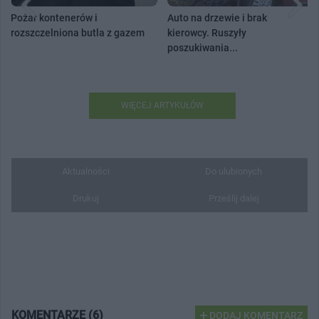
Pożar kontenerów i
Auto na drzewie i brak
rozszczelniona butla z gazem
kierowcy. Ruszyły
poszukiwania...
WIĘCEJ ARTYKUŁÓW
Aktualności
Do ulubionych
Drukuj
Prześlij dalej
KOMENTARZE (6)
DODAJ KOMENTARZ