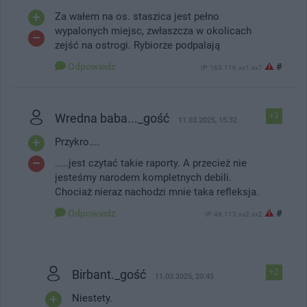
Za wałem na os. staszica jest pełno
wypalonych miejsc, zwłaszcza w okolicach
zejść na ostrogi. Rybiorze podpalają
Odpowiedz
#
IP: 163.116.xx1.xx7
Wredna baba..._gość
+3
11.03.2025, 15:32
Przykro....
.....jest czytać takie raporty. A przecież nie
jesteśmy narodem kompletnych debili.
Chociaż nieraz nachodzi mnie taka refleksja.
Odpowiedz
#
IP: 46.113.xx2.xx2
Birbant._gość
+2
11.03.2025, 20:45
Niestety.