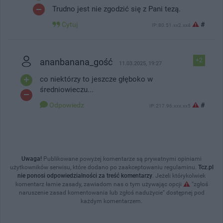
Trudno jest nie zgodzić się z Pani tezą.
Cytuj
#
IP: 80.51.xx2.xx4
ananbanana_gość
+2
11.03.2025, 19:27
co niektórzy to jeszcze głęboko w
średniowieczu...
Odpowiedz
#
IP: 217.96.xxx.xx5
Uwaga!
Publikowane powyżej komentarze są prywatnymi opiniami
użytkowników serwisu, które dodano po zaakceptowaniu regulaminu.
Tcz.pl
nie ponosi odpowiedzialności za treść komentarzy
. Jeżeli którykolwiek
komentarz łamie zasady, zawiadom nas o tym używając opcji
"zgłoś
naruszenie zasad komentowania lub zgłoś nadużycie" dostępnej pod
każdym komentarzem.