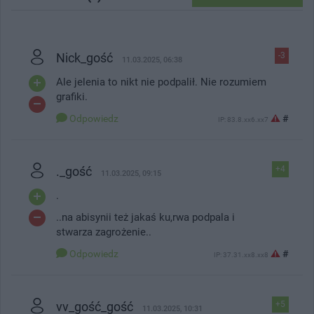
Nick_gość
-3
11.03.2025, 06:38
Ale jelenia to nikt nie podpalił. Nie rozumiem
grafiki.
Odpowiedz
#
IP: 83.8.xx6.xx7
._gość
+4
11.03.2025, 09:15
.
..na abisynii też jakaś ku,rwa podpala i
stwarza zagrożenie..
Odpowiedz
#
IP: 37.31.xx8.xx8
vv_gość_gość
+5
11.03.2025, 10:31