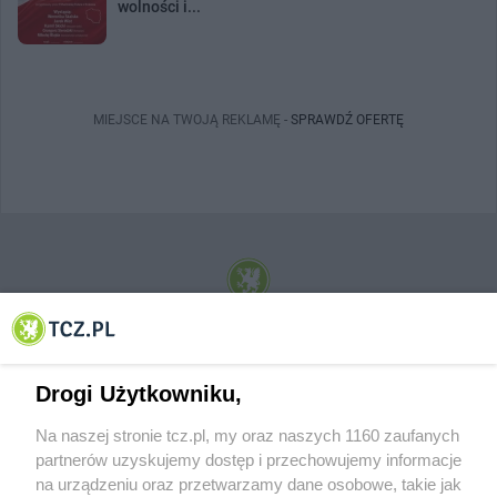
wolności i...
MIEJSCE NA TWOJĄ REKLAMĘ -
SPRAWDŹ OFERTĘ
© 2001-2026 Tczew - TCZ.PL Sp. z o.o. Internetowy Serwis Informacyjny Miasta
Tczewa
Drogi Użytkowniku,
Na naszej stronie tcz.pl, my oraz naszych 1160 zaufanych
partnerów uzyskujemy dostęp i przechowujemy informacje
na urządzeniu oraz przetwarzamy dane osobowe, takie jak