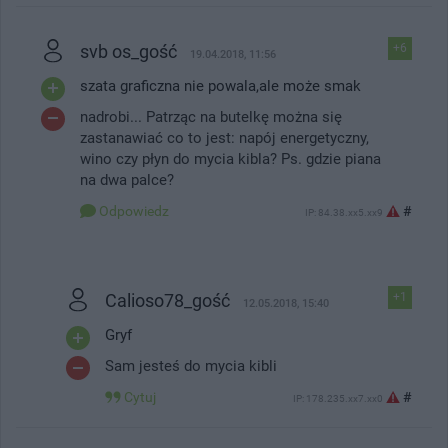
svb os_gość
+6
19.04.2018, 11:56
szata graficzna nie powala,ale może smak
nadrobi... Patrząc na butelkę można się
zastanawiać co to jest: napój energetyczny,
wino czy płyn do mycia kibla? Ps. gdzie piana
na dwa palce?
Odpowiedz
#
IP: 84.38.xx5.xx9
Calioso78_gość
+1
12.05.2018, 15:40
Gryf
Sam jesteś do mycia kibli
Cytuj
#
IP: 178.235.xx7.xx0