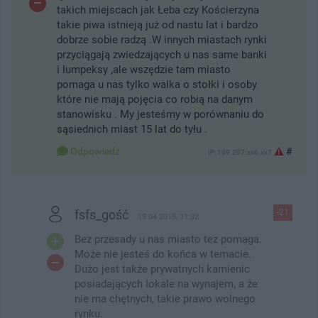
takich miejscach jak Łeba czy Kościerzyna
takie piwa istnieją już od nastu lat i bardzo
dobrze sobie radzą .W innych miastach rynki
przyciągają zwiedzających u nas same banki
i lumpeksy ,ale wszędzie tam miasto
pomaga u nas tylko walka o stołki i osoby
które nie mają pojęcia co robią na danym
stanowisku . My jesteśmy w porównaniu do
sąsiednich miast 15 lat do tyłu .
Odpowiedz
#
IP: 109.207.xx6.xx7
fsfs_gość
-21
19.04.2018, 11:32
Bez przesady u nas miasto tez pomaga.
Może nie jesteś do końca w temacie.
Dużo jest także prywatnych kamienic
posiadających lokale na wynajem, a że
nie ma chętnych, takie prawo wolnego
rynku.