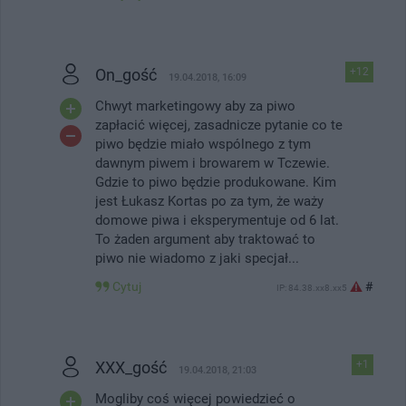
On_gość
+12
19.04.2018, 16:09
Chwyt marketingowy aby za piwo
zapłacić więcej, zasadnicze pytanie co te
piwo będzie miało wspólnego z tym
dawnym piwem i browarem w Tczewie.
Gdzie to piwo będzie produkowane. Kim
jest Łukasz Kortas po za tym, że waży
domowe piwa i eksperymentuje od 6 lat.
To żaden argument aby traktować to
piwo nie wiadomo z jaki specjał...
Cytuj
#
IP: 84.38.xx8.xx5
XXX_gość
+1
19.04.2018, 21:03
Mogliby coś więcej powiedzieć o