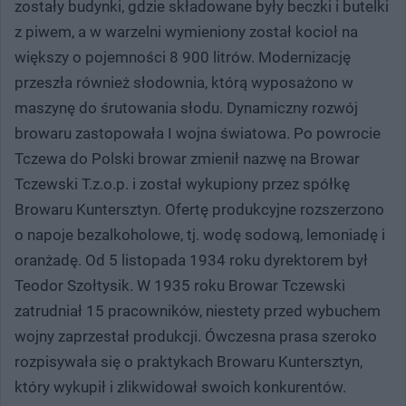
zostały budynki, gdzie składowane były beczki i butelki
z piwem, a w warzelni wymieniony został kocioł na
większy o pojemności 8 900 litrów. Modernizację
przeszła również słodownia, którą wyposażono w
maszynę do śrutowania słodu. Dynamiczny rozwój
browaru zastopowała I wojna światowa. Po powrocie
Tczewa do Polski browar zmienił nazwę na Browar
Tczewski T.z.o.p. i został wykupiony przez spółkę
Browaru Kuntersztyn. Ofertę produkcyjne rozszerzono
o napoje bezalkoholowe, tj. wodę sodową, lemoniadę i
oranżadę. Od 5 listopada 1934 roku dyrektorem był
Teodor Szołtysik. W 1935 roku Browar Tczewski
zatrudniał 15 pracowników, niestety przed wybuchem
wojny zaprzestał produkcji. Ówczesna prasa szeroko
rozpisywała się o praktykach Browaru Kuntersztyn,
który wykupił i zlikwidował swoich konkurentów.