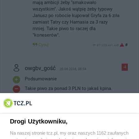
mają ambicji żeby "smakowało
wszystkim". Jakoś wątpię żeby typowy
Janusz po robocie kupował Gryfa za 6 ziła
zamiast Tatry czy Harnasia za 3 razy
mniej. Takie piwo to raczej dla
"koneserów".
Cytuj
#
IP: 87.205.xx1.xx8
owgbv_gość
-4
20.04.2018, 08:54
Podsumowanie
Takie piwo za ponad 3 PLN to jakaś kpina.
Nędzna szata graficzna, brak piany i
enigmatyczne wiadomości na temat
sukcesów piwowara... Ponadto za 3 PLN
można kupić inne, markowe/sieciowe piwo,
Drogi Użytkowniku,
które zachwyca smakiem i aromatem, że o
efektach wizualnych nie wspomnę. Trochę
Na naszej stronie tcz.pl, my oraz naszych 1162 zaufanych
powagi , z czym do ludzi >?