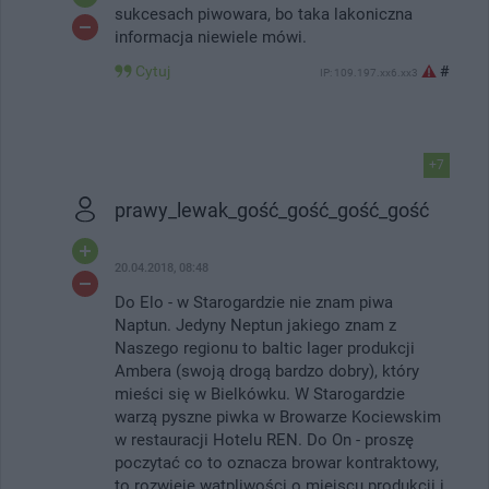
sukcesach piwowara, bo taka lakoniczna
informacja niewiele mówi.
Cytuj
#
IP: 109.197.xx6.xx3
+7
prawy_lewak_gość_gość_gość_gość
20.04.2018, 08:48
Do Elo - w Starogardzie nie znam piwa
Naptun. Jedyny Neptun jakiego znam z
Naszego regionu to baltic lager produkcji
Ambera (swoją drogą bardzo dobry), który
mieści się w Bielkówku. W Starogardzie
warzą pyszne piwka w Browarze Kociewskim
w restauracji Hotelu REN. Do On - proszę
poczytać co to oznacza browar kontraktowy,
to rozwieje wątpliwości o miejscu produkcji i