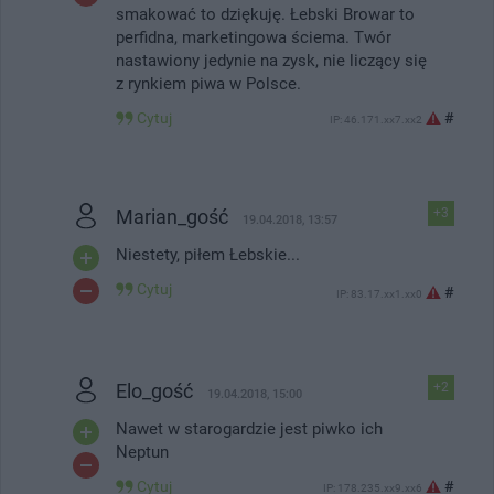
smakować to dziękuję. Łebski Browar to
perfidna, marketingowa ściema. Twór
nastawiony jedynie na zysk, nie liczący się
z rynkiem piwa w Polsce.
Cytuj
#
IP: 46.171.xx7.xx2
Marian_gość
+3
19.04.2018, 13:57
Niestety, piłem Łebskie...
Cytuj
#
IP: 83.17.xx1.xx0
Elo_gość
+2
19.04.2018, 15:00
Nawet w starogardzie jest piwko ich
Neptun
Cytuj
#
IP: 178.235.xx9.xx6