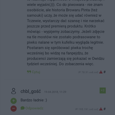
wiele wyjaśni;))). Co do piwowara - nie znam
osobiście, ale historia Browaru Pinta (też
samouki) uczy, że może się udać również w
Tczewie, wystarczy dać szansę i nie narzekać
jeszcze przed premierą produktu. Krótko
mówiąc - wypijemy zobaczymy. Jeżeli zdjęcie
na tle mostów nie zostało podrasowane to
piwko nalane w tym kufelku wygląda legitnie.
Postaram się spróbować piwka trochę
wcześniej bo widzę na fanpejdżu, że
producenci zamierzają się pokazać w Owidzu
tydzień wcześniej. Do zobaczenia więc.
Cytuj
#
IP: 78.31.xx6.xx0
chbl_gość
+3
19.04.2018, 11:29
Bardzo ładnie :)
Odpowiedz
#
IP: 195.191.xx0.xx2