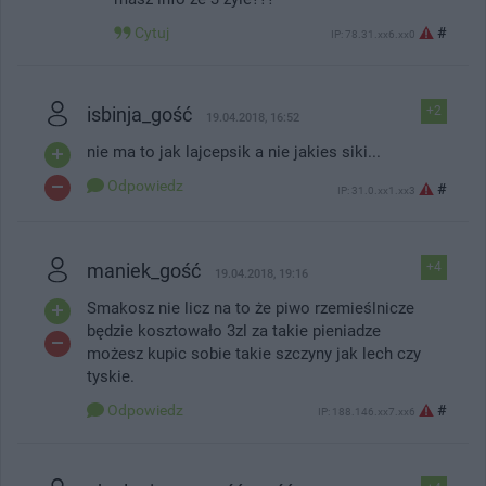
Cytuj
#
IP: 78.31.xx6.xx0
isbinja_gość
+2
19.04.2018, 16:52
nie ma to jak lajcepsik a nie jakies siki...
Odpowiedz
#
IP: 31.0.xx1.xx3
maniek_gość
+4
19.04.2018, 19:16
Smakosz nie licz na to że piwo rzemieślnicze
będzie kosztowało 3zl za takie pieniadze
możesz kupic sobie takie szczyny jak lech czy
tyskie.
Odpowiedz
#
IP: 188.146.xx7.xx6