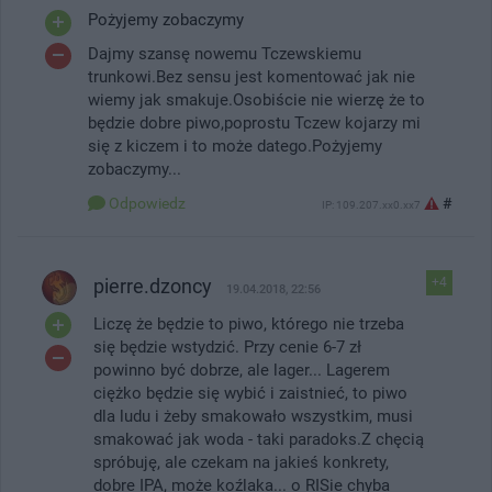
Pożyjemy zobaczymy
Dajmy szansę nowemu Tczewskiemu
trunkowi.Bez sensu jest komentować jak nie
wiemy jak smakuje.Osobiście nie wierzę że to
będzie dobre piwo,poprostu Tczew kojarzy mi
się z kiczem i to może datego.Pożyjemy
zobaczymy...
Odpowiedz
#
IP: 109.207.xx0.xx7
pierre.dzoncy
+4
19.04.2018, 22:56
Liczę że będzie to piwo, którego nie trzeba
się będzie wstydzić. Przy cenie 6-7 zł
powinno być dobrze, ale lager... Lagerem
ciężko będzie się wybić i zaistnieć, to piwo
dla ludu i żeby smakowało wszystkim, musi
smakować jak woda - taki paradoks.Z chęcią
spróbuję, ale czekam na jakieś konkrety,
dobre IPA, może koźlaka... o RISie chyba