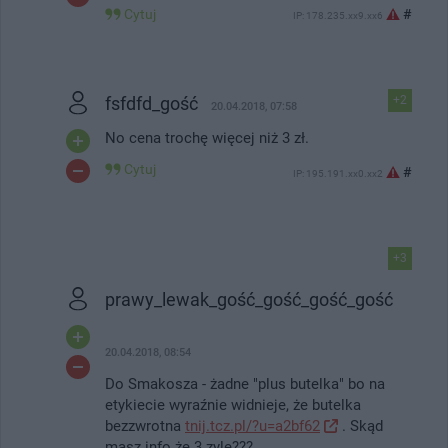
Cytuj
#
IP: 178.235.xx9.xx6
fsfdfd_gość
+2
20.04.2018, 07:58
No cena trochę więcej niż 3 zł.
Cytuj
#
IP: 195.191.xx0.xx2
+3
prawy_lewak_gość_gość_gość_gość
20.04.2018, 08:54
Do Smakosza - żadne "plus butelka" bo na
etykiecie wyraźnie widnieje, że butelka
bezzwrotna
tnij.tcz.pl/?u=a2bf62
. Skąd
masz info że 3 zyle???