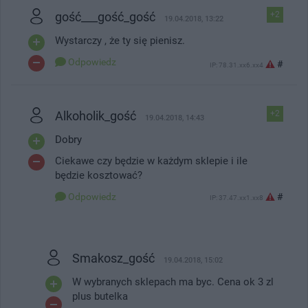
gość___gość_gość
+2
19.04.2018, 13:22
Wystarczy , że ty się pienisz.
Odpowiedz
#
IP: 78.31.xx6.xx4
Alkoholik_gość
+2
19.04.2018, 14:43
Dobry
Ciekawe czy będzie w każdym sklepie i ile
będzie kosztować?
Odpowiedz
#
IP: 37.47.xx1.xx8
Smakosz_gość
19.04.2018, 15:02
W wybranych sklepach ma byc. Cena ok 3 zl
plus butelka