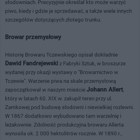
słodowniach. Precyzyjnie określał kto może warzyć
piwo, kiedy i gdzie je sprzedawać, a także wiele innych
szczegółów dotyczących złotego trunku.
Browar przemysłowy
Historię Browaru Tczewskiego opisał dokładnie
Dawid Fandrejewski
z Fabryki Sztuk, w broszurze
wydanej przy okazji wystawy o "Browarnictwo w
Tczewie". Warzenie piwa na skale przemysłową
Johann Allert
zapoczątkował w naszym mieście
,
który w latach 60. XIX w. zakupił teren przy ul.
Zamkowej pod budowę słodowni i niewielkiej rozlewni.
W 1867 dodatkowo wybudowano tam warzelnię i
leżakownie. Zdolność produkcyjna browaru Allerta
wynosiła ok. 2 000 hektolitrów rocznie. W 1890 r.,