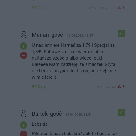
Cytuj
#
IP: 195.191.xx0.xx2
Marian_gość
+9
19.04.2018, 11:47
U nas istnieje Harnaś za 1,79!! Specjal za
1,89!! Kuflowe za....nie wiem za ile i
najtańsze sześcio albo więcej paki.
Bleeeee Mam nadzieję, że smaczek Gryfa
nie będzie przypominał tego, co dzieje się
w mieście ;)
Cytuj
#
IP: 83.17.xx1.xx0
Bartek_gość
+4
19.04.2018, 11:51
Łebskie
Piłeś/aś kiedyś Łebskie? Jak to będzie tak