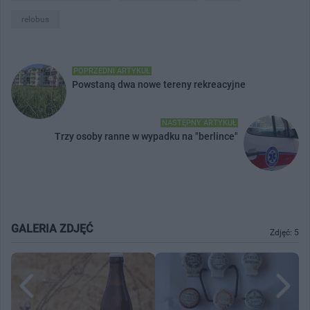
relobus
POPRZEDNI ARTYKUŁ
Powstaną dwa nowe tereny rekreacyjne
NASTĘPNY ARTYKUŁ
Trzy osoby ranne w wypadku na "berlince"
GALERIA ZDJĘĆ
Zdjęć: 5