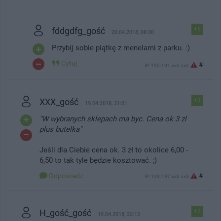
fddgdfg_gość
+5
20.04.2018, 08:00
Przybij sobie piątkę z menelami z parku. :)
Cytuj
#
IP: 195.191.xx0.xx2
XXX_gość
+3
19.04.2018, 21:01
"W wybranych sklepach ma byc. Cena ok 3 zl
plus butelka"
Jeśli dla Ciebie cena ok. 3 zł to okolice 6,00 -
6,50 to tak tyle będzie kosztować. ;)
Odpowiedz
#
IP: 109.197.xx6.xx3
H_gość_gość
+2
19.04.2018, 22:12