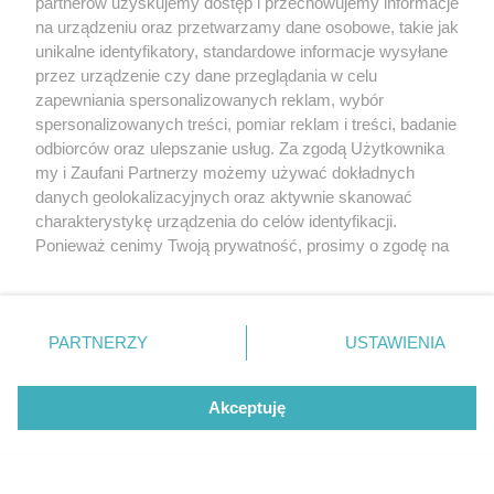
partnerów uzyskujemy dostęp i przechowujemy informacje
Odpowiedz
#
IP: 84.38.xx5.xx9
na urządzeniu oraz przetwarzamy dane osobowe, takie jak
unikalne identyfikatory, standardowe informacje wysyłane
przez urządzenie czy dane przeglądania w celu
zapewniania spersonalizowanych reklam, wybór
+5
spersonalizowanych treści, pomiar reklam i treści, badanie
odbiorców oraz ulepszanie usług. Za zgodą Użytkownika
prawy_lewak_gość_gość_gość_gość
my i Zaufani Partnerzy możemy używać dokładnych
danych geolokalizacyjnych oraz aktywnie skanować
20.04.2018, 09:12
charakterystykę urządzenia do celów identyfikacji.
Ponieważ cenimy Twoją prywatność, prosimy o zgodę na
Proponuję najpierw posmakować a potem
korzystanie z tych technologii poprzez kliknięcie
komentować. Swoją drogą, o jakim
„Akceptuję”. Zgoda jest dobrowolna i zawsze możesz ją
"markowym/sieciowym piwie, które zachwyca
zmienić/wycofać klikając przycisk ustawień prywatności
smakiem i aromatem" piszesz??? Podziel się.
PARTNERZY
USTAWIENIA
znajdujący się w lewym dolnym rogu strony
. Niektóre
Cytuj
#
IP: 78.31.xx6.xx0
rodzaje przetwarzania danych nie wymagają zgody
użytkownika, ale masz prawo sprzeciwić się takiemu
Akceptuję
przetwarzaniu. Preferencje będą miały zastosowania tylko
na tej witrynie.
vbjk_gość
+3
20.04.2018, 10:20
Zapoznaj się z poniższymi informacjami, abyś mógł
Podsumowanie