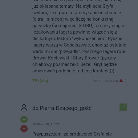
już oklepane tematy. Na etykiecie Gryfa
czytam, że są w nim amerykańskie chmiele
(citra i simcoe) więc liczę na konkretną
goryczkę (co najmniej 30 IBU), co przy długim
leżakowaniu lagera powinno wiązać się z
delikatnym, lekkim "wykończeniem". Pyszne
lagery warzą w Gościszewie, chociaż ostatnie
warki mi się "przejadły". Pysznego lagera robi
Browar Kociewski i Stary Browar (pyszny
chlebowy posmaczek). Jeżeli Gryf będzie
smakować podobnie to będę kontent;)))
Cytuj
#
IP: 78.31.xx6.xx0
do Pierra.Dzącego_gość
+2
20.04.2018, 15:23
Przypuszczam, że producenci Gryfa nie