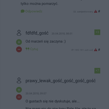
tylko można pomarzyć.
Odpowiedz
#
Uż. zarejestrowany
fdfdfd_gość
+3
20.04.2018, 08:01
Od marzeń się zaczyna :)
Cytuj
#
IP: 195.191.xx0.xx2
+7
prawy_lewak_gość_gość_gość_gość
20.04.2018, 09:07
O gustach się nie dyskutuje, ale...
Nie mam nic do piw typu Pale Ale, ale to są