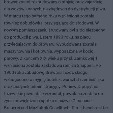
browar został rozbudowany o stajnię oraz zajezdnię
dla wozów konnych, niezbędnych do dystrybucji piwa.
W marcu tego samego roku wzniesiona została
również dobudówka, przylegająca do słodowni. W
nowym pomieszczeniu śrutowany był słód niezbędny
do produkcji piwa. Latem 1893 roku, na placu
przylegającym do browaru, wybudowana została
maszynownia i kotłownia, wyposażona w kocioł
parowy. Z końcem XIX wieku przy ul. Zamkowej 1
wzniesiona została zakładowa remiza Shuppen. Po
1900 roku zabudowę Browaru Tczewskiego
wzbogacono o myjnię butelek, warsztat rzemieślnika
oraz budynek administracyjny. Ponieważ popyt na
tczewskie piwo stale wzrastał, powołana została do
życia powiększona spółka o nazwie Dirschauer
Brauerei und Mazfabrik Geselltschaft mit beschrankter