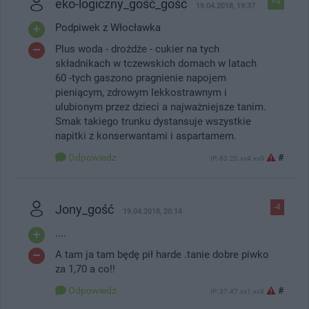
eko-logiczny_gość_gość
+4
19.04.2018, 19:37
Podpiwek z Włocławka
Plus woda - drożdże - cukier na tych
składnikach w tczewskich domach w latach
60 -tych gaszono pragnienie napojem
pieniącym, zdrowym lekkostrawnym i
ulubionym przez dzieci a najważniejsze tanim.
Smak takiego trunku dystansuje wszystkie
napitki z konserwantami i aspartamem.
Odpowiedz
#
IP: 83.20.xx4.xx0
Jony_gość
-4
19.04.2018, 20:14
....
A tam ja tam będę pił harde .tanie dobre piwko
za 1,70 a co!!
Odpowiedz
#
IP: 37.47.xx1.xx8