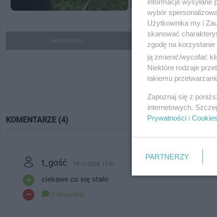
informacje wysyłane 
wybór spersonalizowan
Użytkownika my i Zau
skanować charakterys
Aktualności
Do ulubionych
zgodę na korzystanie 
ją zmienić/wycofać kl
Niektóre rodzaje prz
takiemu przetwarzaniu
Zapoznaj się z poniż
internetowych. Szcze
Prywatności
i
Cookie
KOMENTARZE (4)
PARTNERZY
t_gość
19.11.2024, 11:51
ciekawe co się stało
Odpowiedz