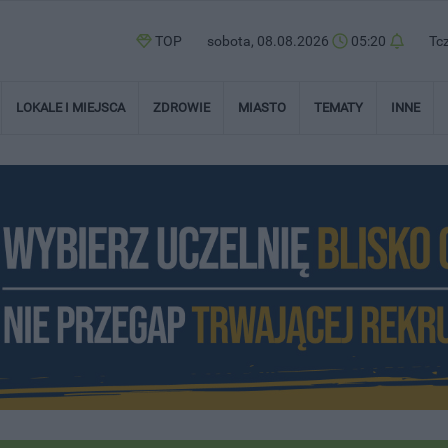
TOP
sobota, 08.08.2026
05:20
Tc
LOKALE I MIEJSCA
ZDROWIE
MIASTO
TEMATY
INNE