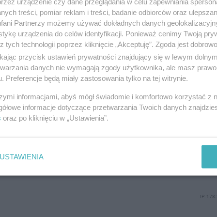
przez urządzenie czy dane przeglądania w celu zapewniania sperson
ych treści, pomiar reklam i treści, badanie odbiorców oraz ulepszan
fani Partnerzy możemy używać dokładnych danych geolokalizacyjn
tykę urządzenia do celów identyfikacji. Ponieważ cenimy Twoją pry
Drukuj
Prześlij 
z tych technologii poprzez kliknięcie „Akceptuję”. Zgoda jest dobro
ikając przycisk ustawień prywatności znajdujący się w lewym dolny
etwarzania danych nie wymagają zgody użytkownika, ale masz prawo 
. Preferencje będą miały zastosowania tylko na tej witrynie.
szymi informacjami, abyś mógł świadomie i komfortowo korzystać z
gółowe informacje dotyczące przetwarzania Twoich danych znajdzi
s
oraz po kliknięciu w „Ustawienia”.
DOD
USTAWIENIA
IP: 178