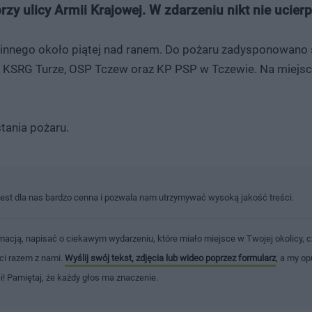
y ulicy Armii Krajowej. W zdarzeniu nikt nie ucierpi
innego około piątej nad ranem. Do pożaru zadysponowano
SP KSRG Turze, OSP Tczew oraz KP PSP w Tczewie. Na miejscu
tania pożaru.
jest dla nas bardzo cenna i pozwala nam utrzymywać wysoką jakość treści.
macją, napisać o ciekawym wydarzeniu, które miało miejsce w Twojej okolicy, c
ści razem z nami.
Wyślij swój tekst, zdjęcia lub wideo poprzez formularz
, a my op
ci! Pamiętaj, że każdy głos ma znaczenie.