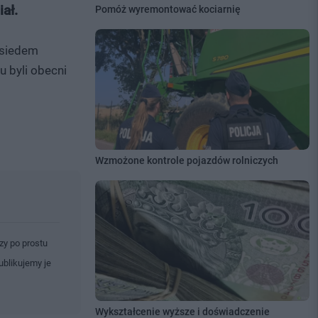
ał.
Pomóż wyremontować kociarnię
 siedem
 byli obecni
Wzmożone kontrole pojazdów rolniczych
zy po prostu
ublikujemy je
Wykształcenie wyższe i doświadczenie