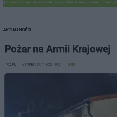
Tczew. Na początek Shaun Baker & Jessica Jean
Samochody Google St
AKTUALNOŚCI
Pożar na Armii Krajowej
TCZ.PL
WTOREK
, 19.11.2024, 10:34
4