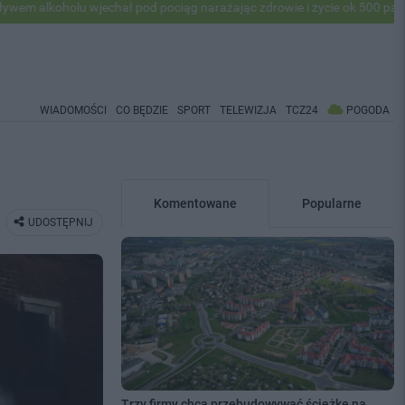
u wjechał pod pociąg narażając zdrowie i życie ok 500 pasażerów! PKP 
WIADOMOŚCI
CO BĘDZIE
SPORT
TELEWIZJA
TCZ24
POGODA
Komentowane
Popularne
UDOSTĘPNIJ
Trzy firmy chcą przebudowywać ścieżkę na