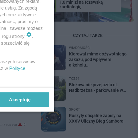
alizowanych reklam,
1,6 mln zł na tczewską
kardiologię
ie usług. Za zgodą
ych oraz aktywnie
watność, prosimy o
dalej
wolna i zawsze możesz
CZYTAJ TAKŻE
m rogu strony
.
sprzeciwić się
WIADOMOŚCI
Kierował mimo dożywotniego
zakazu, pod wpływem
 naszych serwisów
alkoholu...
esz w
Polityce
AJ KOMENTARZ
TCZ24
Blokowanie przejazdu ul.
Nadbrzeżna - parkowanie w...
Akceptuję
-7
SPORT
Ruszyły oficjalne zapisy na
XXXV Uliczny Bieg Sambora
#
.235.xx6.xx0