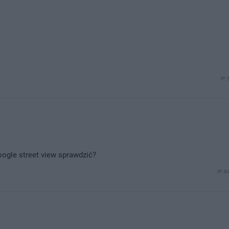
IP:
oogle street view sprawdzić?
IP: 8