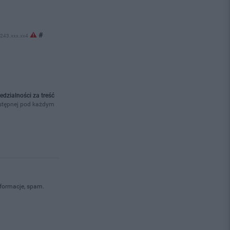
#
.243.xxx.xx4
edzialności za treść
ostępnej pod każdym
nformacje, spam.