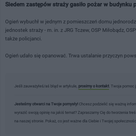
Siedem zastępów straży gasiło pożar w budynku prz
Ogień wybuchł w jednym z pomieszczeń domu jednorodz
jednostek straży - m. in. z JRG Tczew, OSP Miłobądz, O
także policjanci.
Ogień udało się opanować. Trwa ustalanie przyczyn pows
Jeśli zauważyłeś/aś błąd w artykule,
prosimy o kontakt
. Twoja pomoc 
Jesteśmy otwarci na Twoje pomysły!
Chcesz podzielić się ważną infor
wyrazić swoją opinię na jakiś temat? Zapraszamy Cię do tworzenia tre
na naszej stronie. Pokaż, co jest ważne dla Ciebie i Twojej społecznoś