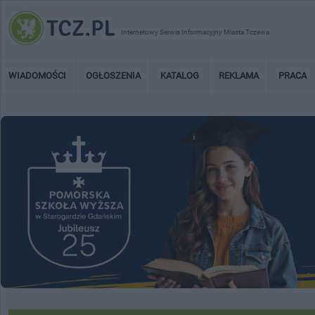
Internetowy Serwis Informacyjny Miasta Tczewa
WIADOMOŚCI
OGŁOSZENIA
KATALOG
REKLAMA
PRACA