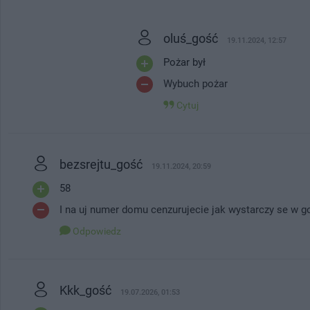
oluś_gość
19.11.2024, 12:57
Pożar był
Wybuch pożar
Cytuj
bezsrejtu_gość
19.11.2024, 20:59
58
I na uj numer domu cenzurujecie jak wystarczy se w g
Odpowiedz
Kkk_gość
19.07.2026, 01:53