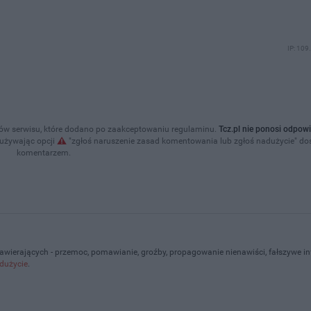
IP: 109
w serwisu, które dodano po zaakceptowaniu regulaminu.
Tcz.pl nie ponosi odpowi
 używając opcji
"zgłoś naruszenie zasad komentowania lub zgłoś nadużycie" d
komentarzem.
zawierających - przemoc, pomawianie, groźby, propagowanie nienawiści, fałszywe i
dużycie
.