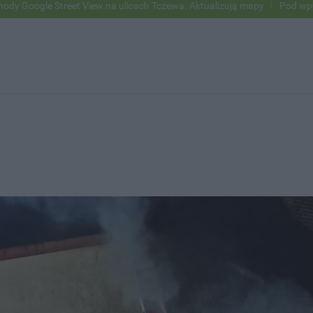
reet View na ulicach Tczewa. Aktualizują mapy
Pod wpływem alkohol