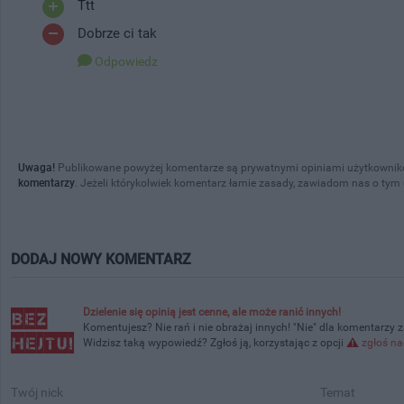
Ttt
Dobrze ci tak
Odpowiedz
Uwaga!
Publikowane powyżej komentarze są prywatnymi opiniami użytkownikó
komentarzy
. Jeżeli którykolwiek komentarz łamie zasady, zawiadom nas o tym
DODAJ NOWY KOMENTARZ
Dzielenie się opinią jest cenne, ale może ranić innych!
Komentujesz? Nie rań i nie obrażaj innych! "Nie" dla komentarzy 
Widzisz taką wypowiedź? Zgłoś ją, korzystając z opcji
zgłoś na
Twój nick
Temat