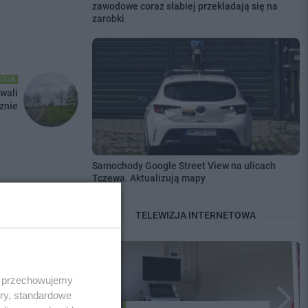
zawodowe coraz słabiej przekładają się na
zarobki
YKUŁ
wali
znie
Samochody Google Street View na ulicach
Tczewa. Aktualizują mapy
Zdjęć: 3
TELEWIZJA INTERNETOWA
 i przechowujemy
ory, standardowe