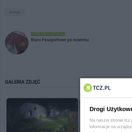
policja
POPRZEDNI ARTYKUŁ
Biuro Paszportowe po nowemu
GALERIA ZDJĘĆ
Drogi Użytkow
Na naszej stronie tc
informacje na urządze