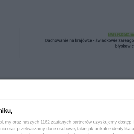
NASTĘPNY ART
Dachowanie na krajówce - świadkowie zareago
błyskawic
niku,
z.pl, my oraz naszych 1162 zaufanych partnerów uzyskujemy dostęp
niu oraz przetwarzamy dane osobowe, takie jak unikalne identyfikat