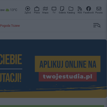
zew
13°C
Zgłoś
Praca
Mapa
TV
Galeria
Katalog
RSS
Facebook
Poczta
Pogoda Tczew