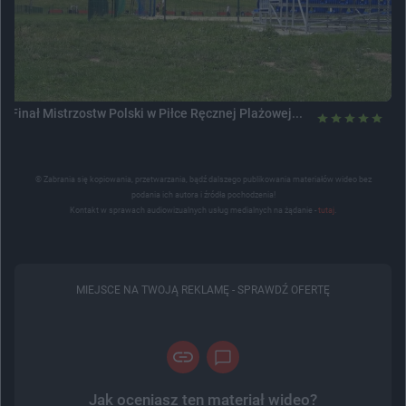
Finał Mistrzostw Polski w Piłce Ręcznej Plażowej...
© Zabrania się kopiowania, przetwarzania, bądź dalszego publikowania materiałów wideo bez
podania ich autora i źródła pochodzenia!
Kontakt w sprawach audiowizualnych usług medialnych na żądanie -
tutaj
.
MIEJSCE NA TWOJĄ REKLAMĘ -
SPRAWDŹ OFERTĘ
Jak oceniasz ten materiał wideo?