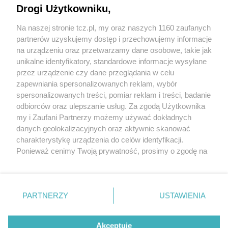
Drogi Użytkowniku,
Na naszej stronie tcz.pl, my oraz naszych 1160 zaufanych
partnerów uzyskujemy dostęp i przechowujemy informacje
na urządzeniu oraz przetwarzamy dane osobowe, takie jak
unikalne identyfikatory, standardowe informacje wysyłane
przez urządzenie czy dane przeglądania w celu
zapewniania spersonalizowanych reklam, wybór
O FIRMIE
POLITYKA PRYWATNOŚCI
HOSTING
spersonalizowanych treści, pomiar reklam i treści, badanie
REKLAMA
WSPÓŁPRACA
RSS
FACEBOOK
KONTAKT
odbiorców oraz ulepszanie usług. Za zgodą Użytkownika
my i Zaufani Partnerzy możemy używać dokładnych
Nasze serwisy
danych geolokalizacyjnych oraz aktywnie skanować
charakterystykę urządzenia do celów identyfikacji.
Aktualności
Muzyka i kultura
Ponieważ cenimy Twoją prywatność, prosimy o zgodę na
Tcz24
Archiwum wydarzeń
korzystanie z tych technologii poprzez kliknięcie
Kronika Policyjna
Telewizja Internetowa
„Akceptuję”. Zgoda jest dobrowolna i zawsze możesz ją
Kalendarz imprez
Sport
zmienić/wycofać klikając przycisk ustawień prywatności
Salony urody i masażu
Żłobki i przedszkola
PARTNERZY
USTAWIENIA
Historia miasta
Zdjęcia miasta
znajdujący się w lewym dolnym rogu strony
. Niektóre
Władze miasta
Zabytki
rodzaje przetwarzania danych nie wymagają zgody
użytkownika, ale masz prawo sprzeciwić się takiemu
Akceptuję