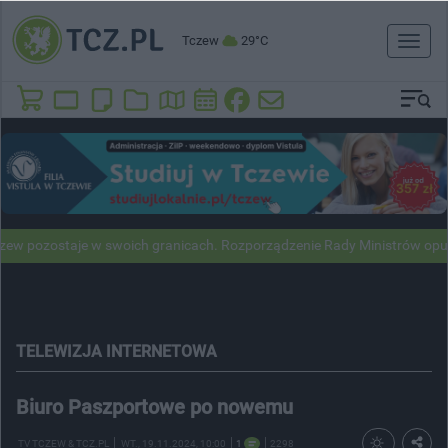
Tczew
29°C
Toggl
naviga
zostaje w swoich granicach. Rozporządzenie Rady Ministrów opubliko
TELEWIZJA INTERNETOWA
Biuro Paszportowe po nowemu
TV TCZEW & TCZ.PL
WT.
, 19.11.2024, 10:00
1
2298