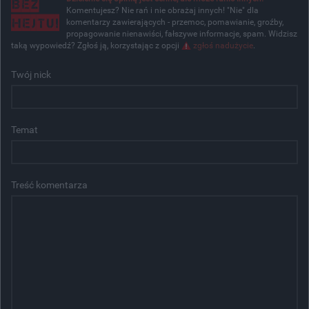
Komentujesz? Nie rań i nie obrażaj innych! "Nie" dla
komentarzy zawierających - przemoc, pomawianie, groźby,
propagowanie nienawiści, fałszywe informacje, spam. Widzisz
taką wypowiedź? Zgłoś ją, korzystając z opcji
zgłoś nadużycie
.
Twój nick
Temat
Treść komentarza