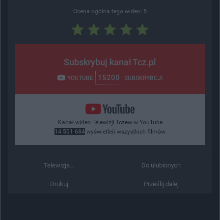
Ocena ogólna tego wideo:
5
Subskrybuj kanał Tcz.pl
15200
YOUTUBE
SUBSKRYBCJI
Kanał wideo Telewizji Tczew w YouTube
14 501 684
wyświetleń wszystkich filmów
Telewizja...
Do ulubionych
Drukuj
Prześlij dalej