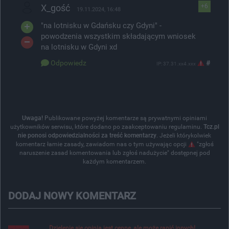
X_gość
+6
19.11.2024, 16:48
"na lotnisku w Gdańsku czy Gdyni" -
powodzenia wszystkim składającym wniosek
na lotnisku w Gdyni xd
Odpowiedz
#
IP: 37.31.xx4.xxx
Uwaga!
Publikowane powyżej komentarze są prywatnymi opiniami
użytkowników serwisu, które dodano po zaakceptowaniu regulaminu.
Tcz.pl
nie ponosi odpowiedzialności za treść komentarzy
. Jeżeli którykolwiek
komentarz łamie zasady, zawiadom nas o tym używając opcji
"zgłoś
naruszenie zasad komentowania lub zgłoś nadużycie" dostępnej pod
każdym komentarzem.
DODAJ NOWY KOMENTARZ
Dzielenie się opinią jest cenne, ale może ranić innych!