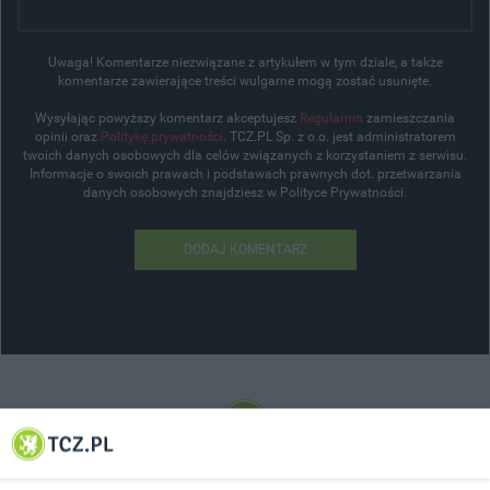
Uwaga! Komentarze niezwiązane z artykułem w tym dziale, a także
komentarze zawierające treści wulgarne mogą zostać usunięte.
Wysyłając powyższy komentarz akceptujesz
Regulamin
zamieszczania
opinii oraz
Politykę prywatności
. TCZ.PL Sp. z o.o. jest administratorem
twoich danych osobowych dla celów związanych z korzystaniem z serwisu.
Informacje o swoich prawach i podstawach prawnych dot. przetwarzania
danych osobowych znajdziesz w Polityce Prywatności.
DODAJ KOMENTARZ
© 2001-2026 Tczew - TCZ.PL Sp. z o.o. Internetowy Serwis Informacyjny Miasta
Tczewa