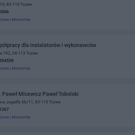
/10, 83-110 Tczew
0066
iznes i ekonomia
półpracy dla instalatorów i wykonawców
ce 192, 34-113 Tczew
334539
iznes i ekonomia
. Paweł Micewicz Paweł Tobolski
wa Jagiełły 6b/11, 83-110 Tczew
1367
iznes i ekonomia