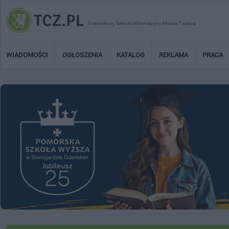
Internetowy Serwis Informacyjny Miasta Tczewa
WIADOMOŚCI
OGŁOSZENIA
KATALOG
REKLAMA
PRACA