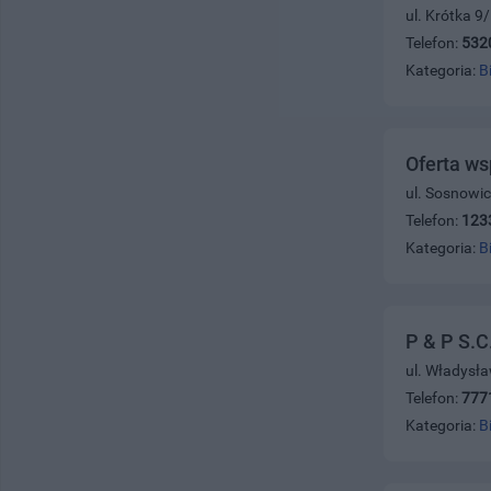
ul. Krótka 9
Telefon:
532
Kategoria:
B
Oferta ws
ul. Sosnowi
Telefon:
123
Kategoria:
B
P & P S.C
ul. Władysła
Telefon:
777
Kategoria:
B