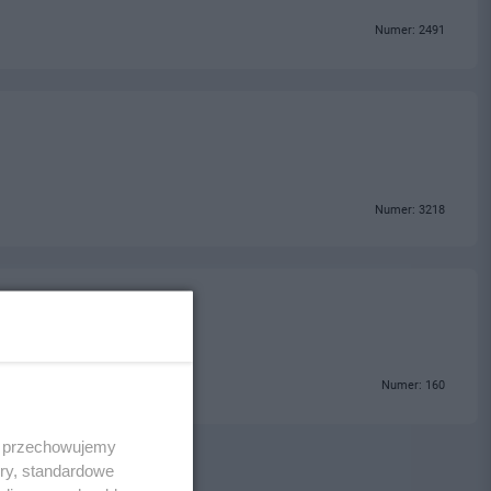
Numer: 2491
Numer: 3218
Numer: 160
 i przechowujemy
ory, standardowe