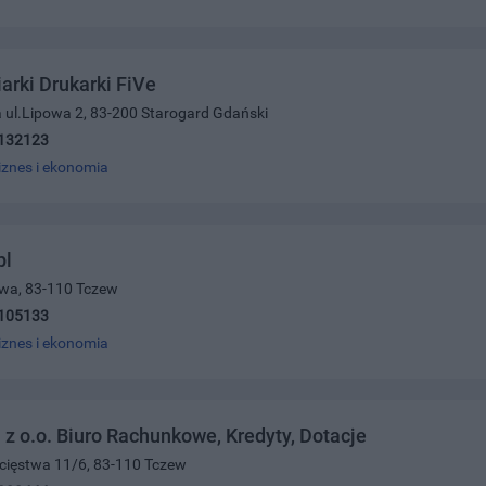
arki Drukarki FiVe
 ul.Lipowa 2, 83-200 Starogard Gdański
132123
iznes i ekonomia
pl
owa, 83-110 Tczew
105133
iznes i ekonomia
 z o.o. Biuro Rachunkowe, Kredyty, Dotacje
ycięstwa 11/6, 83-110 Tczew