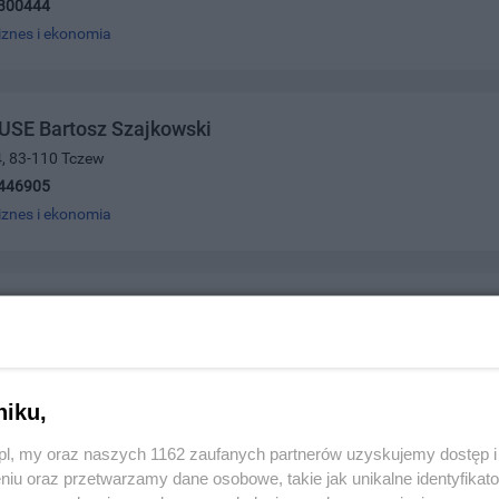
300444
iznes i ekonomia
SE Bartosz Szajkowski
4, 83-110 Tczew
446905
iznes i ekonomia
Marek Bielawski
, 83-110 Tczew
3375
iznes i ekonomia
niku,
z.pl, my oraz naszych 1162 zaufanych partnerów uzyskujemy dostęp
niu oraz przetwarzamy dane osobowe, takie jak unikalne identyfikat