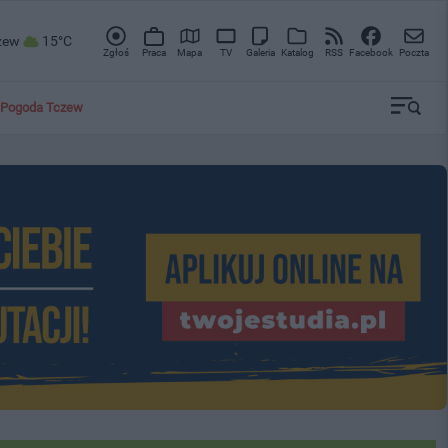
zew
15°C
Zgłoś
Praca
Mapa
TV
Galeria
Katalog
RSS
Facebook
Poczta
Pogoda Tczew