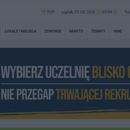
TOP
piątek, 07.08.2026
05:04
Tc
LOKALE I MIEJSCA
ZDROWIE
MIASTO
TEMATY
INNE