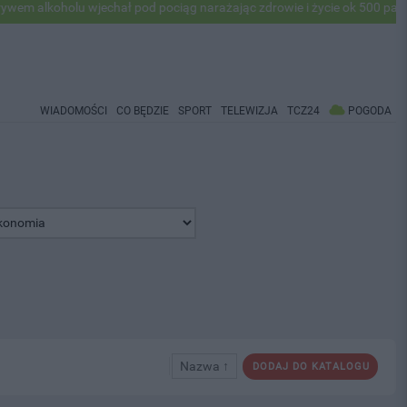
koholu wjechał pod pociąg narażając zdrowie i życie ok 500 pasażerów!
WIADOMOŚCI
CO BĘDZIE
SPORT
TELEWIZJA
TCZ24
POGODA
Nazwa ↑
DODAJ DO KATALOGU