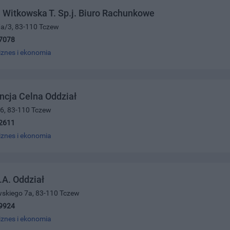
 Witkowska T. Sp.j. Biuro Rachunkowe
/a/3, 83-110 Tczew
7078
iznes i ekonomia
ncja Celna Oddział
16, 83-110 Tczew
2611
iznes i ekonomia
A. Oddział
wskiego 7a, 83-110 Tczew
9924
iznes i ekonomia