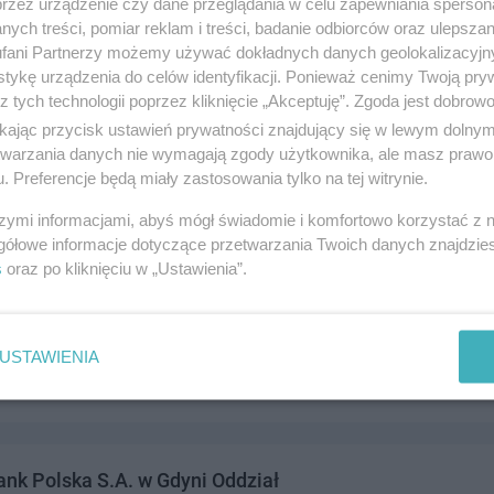
przez urządzenie czy dane przeglądania w celu zapewniania sperson
ych treści, pomiar reklam i treści, badanie odbiorców oraz ulepszan
fani Partnerzy możemy używać dokładnych danych geolokalizacyjn
tykę urządzenia do celów identyfikacji. Ponieważ cenimy Twoją pry
z tych technologii poprzez kliknięcie „Akceptuję”. Zgoda jest dobro
Doradztwo Gospodarcze Maciej Hirsch
ikając przycisk ustawień prywatności znajdujący się w lewym dolny
 Narodu 3c/8, 83-110 Tczew
etwarzania danych nie wymagają zgody użytkownika, ale masz prawo 
. Preferencje będą miały zastosowania tylko na tej witrynie.
1236373
iznes i ekonomia
szymi informacjami, abyś mógł świadomie i komfortowo korzystać z
gółowe informacje dotyczące przetwarzania Twoich danych znajdzi
s
oraz po kliknięciu w „Ustawienia”.
um BIG Bank S.A. Bankomat
 12, 83-110 Tczew
USTAWIENIA
iznes i ekonomia
nk Polska S.A. w Gdyni Oddział