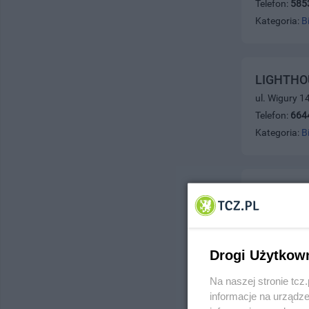
Telefon:
585
Kategoria:
B
LIGHTHOU
ul. Wigury 1
Telefon:
664
Kategoria:
B
Mediator 
ul. Boczna 1
Telefon:
531
Kategoria:
B
Drogi Użytkow
Na naszej stronie tc
informacje na urządze