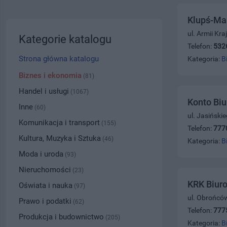
Klupś-Ma
ul. Armii Kr
Kategorie katalogu
Telefon:
532
Strona główna katalogu
Kategoria:
B
Biznes i ekonomia
(81)
Handel i usługi
(1067)
Konto Biu
Inne
(60)
ul. Jasiński
Komunikacja i transport
(155)
Telefon:
777
Kultura, Muzyka i Sztuka
(46)
Kategoria:
B
Moda i uroda
(93)
Nieruchomości
(23)
KRK Biuro
Oświata i nauka
(97)
ul. Obrońcó
Prawo i podatki
(62)
Telefon:
777
Produkcja i budownictwo
(205)
Kategoria:
B