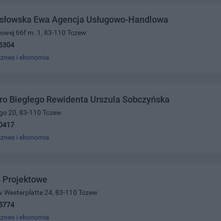
słowska Ewa Agencja Usługowo-Handlowa
ajowej 66f m. 1, 83-110 Tczew
6304
iznes i ekonomia
ro Biegłego Rewidenta Urszula Sobczyńska
ego 20, 83-110 Tczew
0417
iznes i ekonomia
 Projektowe
w Westerplatte 24, 83-110 Tczew
5774
iznes i ekonomia