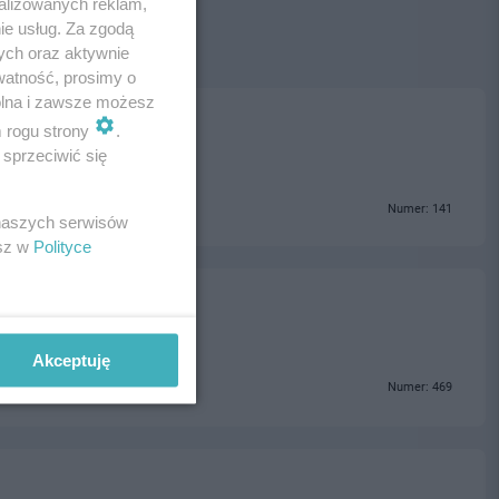
alizowanych reklam,
ie usług. Za zgodą
ych oraz aktywnie
watność, prosimy o
wolna i zawsze możesz
m rogu strony
.
sprzeciwić się
Numer: 141
 naszych serwisów
esz w
Polityce
Akceptuję
Numer: 469