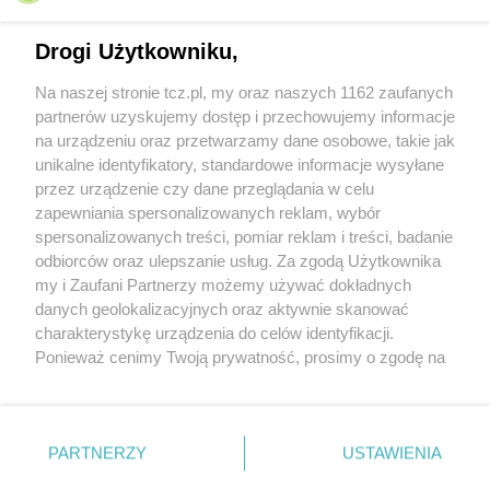
Drogi Użytkowniku,
Na naszej stronie tcz.pl, my oraz naszych 1162 zaufanych
partnerów uzyskujemy dostęp i przechowujemy informacje
na urządzeniu oraz przetwarzamy dane osobowe, takie jak
unikalne identyfikatory, standardowe informacje wysyłane
przez urządzenie czy dane przeglądania w celu
zapewniania spersonalizowanych reklam, wybór
O FIRMIE
POLITYKA PRYWATNOŚCI
HOSTING
spersonalizowanych treści, pomiar reklam i treści, badanie
REKLAMA
WSPÓŁPRACA
RSS
FACEBOOK
KONTAKT
odbiorców oraz ulepszanie usług. Za zgodą Użytkownika
my i Zaufani Partnerzy możemy używać dokładnych
Nasze serwisy
danych geolokalizacyjnych oraz aktywnie skanować
charakterystykę urządzenia do celów identyfikacji.
Aktualności
Muzyka i kultura
Ponieważ cenimy Twoją prywatność, prosimy o zgodę na
Tcz24
Archiwum wydarzeń
korzystanie z tych technologii poprzez kliknięcie
Kronika Policyjna
Telewizja Internetowa
„Akceptuję”. Zgoda jest dobrowolna i zawsze możesz ją
Kalendarz imprez
Sport
zmienić/wycofać klikając przycisk ustawień prywatności
Salony urody i masażu
Żłobki i przedszkola
PARTNERZY
USTAWIENIA
Historia miasta
Zdjęcia miasta
znajdujący się w lewym dolnym rogu strony
. Niektóre
Władze miasta
Zabytki
rodzaje przetwarzania danych nie wymagają zgody