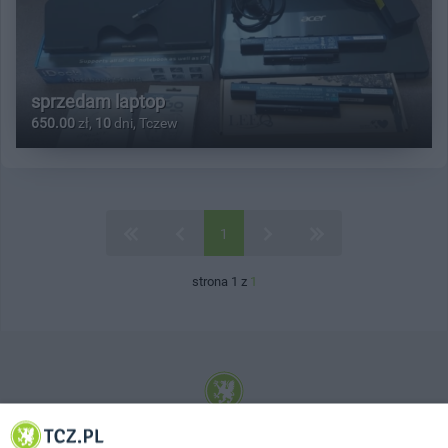
sprzedam laptop
650.00
zł,
10
dni, Tczew
1
strona 1 z
1
© 2001-2026 Tczew - TCZ.PL Sp. z o.o. Internetowy Serwis Informacyjny Miasta
Tczewa