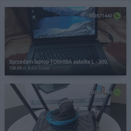
503571440
Sprzedam laptop TOSHIBA satelite L - 300,
100.00
zł,
3
dni, Tczew
503571440