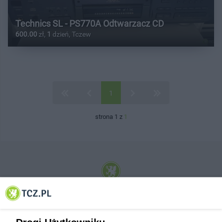
Technics SL - PS770A Odtwarzacz CD
600.00
zł,
1
dzień, Tczew
1
strona 1 z
1
© 2001-2026 Tczew - TCZ.PL Sp. z o.o. Internetowy Serwis Informacyjny Miasta
Tczewa