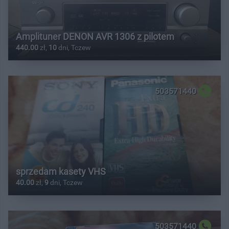
Amplituner DENON AVR 1306 z pilotem
440.00
zł,
10
dni, Tczew
503571440
sprzedam kasety VHS
40.00
zł,
9
dni, Tczew
503571440