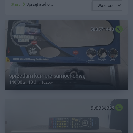
Start
Sprzęt audio...
503571440
sprzedam kamere samochdową
140.00
zł,
13
dni, Tczew
505864868