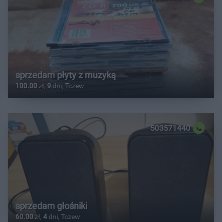
sprzedam płyty z muzyką
100.00
zł,
9
dni, Tczew
503571440
sprzedam głośniki
60.00
zł,
4
dni, Tczew