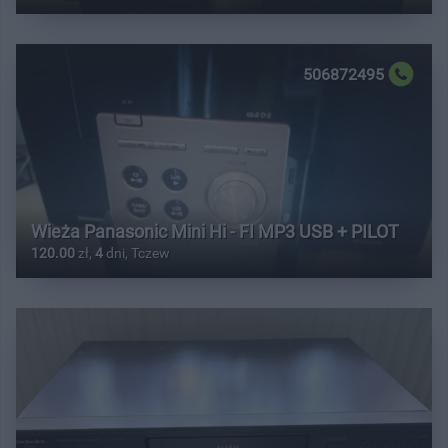
506872495
Wieża Panasonic Mini Hi - FI MP3 USB + PILOT
120.00
zł,
4
dni, Tczew