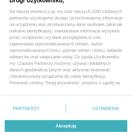
Drogi Użytkowniku,
Na naszej stronie tcz.pl, my oraz naszych 1160 zaufanych
partnerów uzyskujemy dostęp i przechowujemy informacje
na urządzeniu oraz przetwarzamy dane osobowe, takie jak
unikalne identyfikatory, standardowe informacje wysyłane
przez urządzenie czy dane przeglądania w celu
zapewniania spersonalizowanych reklam, wybór
O FIRMIE
POLITYKA PRYWATNOŚCI
HOSTING
spersonalizowanych treści, pomiar reklam i treści, badanie
REKLAMA
WSPÓŁPRACA
RSS
FACEBOOK
KONTAKT
odbiorców oraz ulepszanie usług. Za zgodą Użytkownika
my i Zaufani Partnerzy możemy używać dokładnych
Nasze serwisy
danych geolokalizacyjnych oraz aktywnie skanować
charakterystykę urządzenia do celów identyfikacji.
Aktualności
Muzyka i kultura
Ponieważ cenimy Twoją prywatność, prosimy o zgodę na
Tcz24
Archiwum wydarzeń
korzystanie z tych technologii poprzez kliknięcie
Kronika Policyjna
Telewizja Internetowa
„Akceptuję”. Zgoda jest dobrowolna i zawsze możesz ją
Kalendarz imprez
Sport
zmienić/wycofać klikając przycisk ustawień prywatności
Salony urody i masażu
Żłobki i przedszkola
PARTNERZY
USTAWIENIA
Historia miasta
Zdjęcia miasta
znajdujący się w lewym dolnym rogu strony
. Niektóre
Władze miasta
Zabytki
rodzaje przetwarzania danych nie wymagają zgody
użytkownika, ale masz prawo sprzeciwić się takiemu
Akceptuję
przetwarzaniu. Preferencje będą miały zastosowania tylko