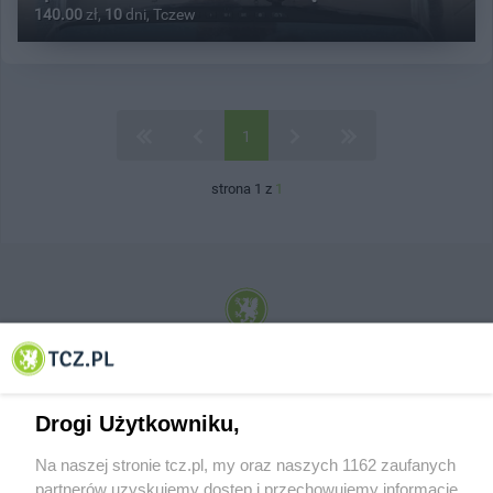
140.00
zł,
10
dni, Tczew
1
strona 1 z
1
© 2001-2026 Tczew - TCZ.PL Sp. z o.o. Internetowy Serwis Informacyjny Miasta
Tczewa
Drogi Użytkowniku,
Na naszej stronie tcz.pl, my oraz naszych 1162 zaufanych
partnerów uzyskujemy dostęp i przechowujemy informacje