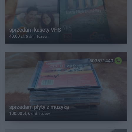
sprzedam kasety VHS
40.00
zł,
6
dni, Tczew
503571440
sprzedam płyty z muzyką
100.00
zł,
6
dni, Tczew