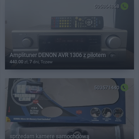
505864868
Amplituner DENON AVR 1306 z pilotem
440.00
zł,
7
dni, Tczew
503571440
sprzedam kamere samochdową