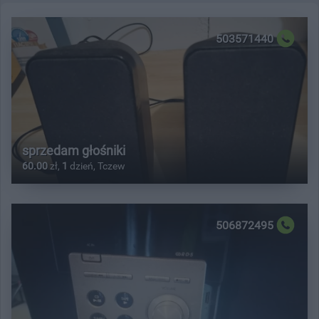
503571440
sprzedam głośniki
60.00
zł,
1
dzień, Tczew
506872495