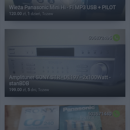
Wieża Panasonic Mini Hi - FI MP3 USB + PILOT
120.00
zł,
1
dzień, Tczew
506872495
Amplituner SONY STR - DE197 - 2x100Watt -
stanBDB
199.00
zł,
5
dni, Tczew
503571440