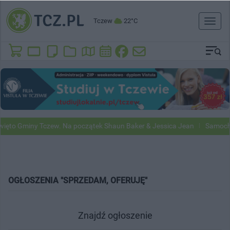
Tczew
22°C
Toggl
naviga
o Gminy Tczew. Na początek Shaun Baker & Jessica Jean
Samochody 
OGŁOSZENIA "SPRZEDAM, OFERUJĘ"
Znajdź ogłoszenie