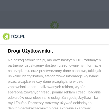
© 2001-2026 Tczew - TCZ.PL Sp. z o.o. Internetowy Serwis Informacyjny Miasta
Tczewa
Drogi Użytkowniku,
Na naszej stronie tcz.pl, my oraz naszych 1162 zaufanych
partnerów uzyskujemy dostęp i przechowujemy informacje
na urządzeniu oraz przetwarzamy dane osobowe, takie jak
unikalne identyfikatory, standardowe informacje wysyłane
przez urządzenie czy dane przeglądania w celu
zapewniania spersonalizowanych reklam, wybór
O FIRMIE
POLITYKA PRYWATNOŚCI
HOSTING
spersonalizowanych treści, pomiar reklam i treści, badanie
REKLAMA
WSPÓŁPRACA
RSS
FACEBOOK
KONTAKT
odbiorców oraz ulepszanie usług. Za zgodą Użytkownika
my i Zaufani Partnerzy możemy używać dokładnych
Nasze serwisy
danych geolokalizacyjnych oraz aktywnie skanować