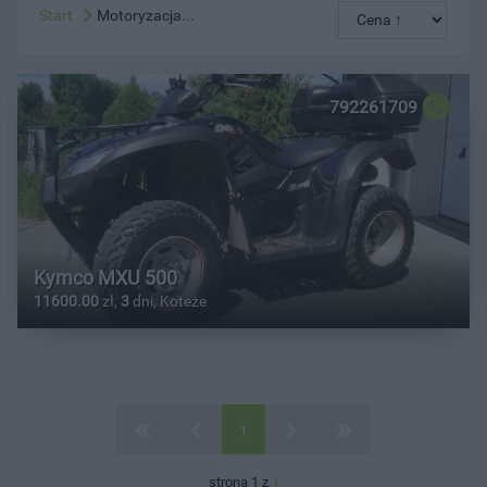
Start
Motoryzacja...
792261709
Kymco MXU 500
11600.00
zł,
3
dni, Koteże
1
strona 1 z
1