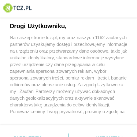
© 2001-2026 Tczew - TCZ.PL Sp. z o.o. Internetowy Serwis Informacyjny Miasta
Tczewa
Drogi Użytkowniku,
Na naszej stronie tcz.pl, my oraz naszych 1162 zaufanych
partnerów uzyskujemy dostęp i przechowujemy informacje
na urządzeniu oraz przetwarzamy dane osobowe, takie jak
unikalne identyfikatory, standardowe informacje wysyłane
przez urządzenie czy dane przeglądania w celu
zapewniania spersonalizowanych reklam, wybór
O FIRMIE
POLITYKA PRYWATNOŚCI
HOSTING
spersonalizowanych treści, pomiar reklam i treści, badanie
REKLAMA
WSPÓŁPRACA
RSS
FACEBOOK
KONTAKT
odbiorców oraz ulepszanie usług. Za zgodą Użytkownika
my i Zaufani Partnerzy możemy używać dokładnych
Nasze serwisy
danych geolokalizacyjnych oraz aktywnie skanować
charakterystykę urządzenia do celów identyfikacji.
Aktualności
Muzyka i kultura
Ponieważ cenimy Twoją prywatność, prosimy o zgodę na
Tcz24
Archiwum wydarzeń
korzystanie z tych technologii poprzez kliknięcie
Kronika Policyjna
Telewizja Internetowa
„Akceptuję”. Zgoda jest dobrowolna i zawsze możesz ją
Kalendarz imprez
Sport
zmienić/wycofać klikając przycisk ustawień prywatności
Salony urody i masażu
Żłobki i przedszkola