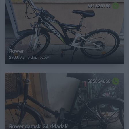
661525150
Rower
290.00
zł,
8
dni, Tczew
505864868
Rower damski 24 składak