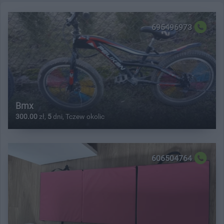
695496973
Bmx
300.00
zł,
5
dni, Tczew okolic
606504764