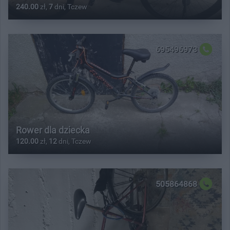
240.00
zł,
7
dni, Tczew
695496973
Rower dla dziecka
120.00
zł,
12
dni, Tczew
505864868