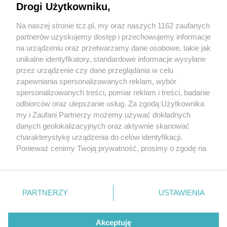
Drogi Użytkowniku,
Na naszej stronie tcz.pl, my oraz naszych 1162 zaufanych
partnerów uzyskujemy dostęp i przechowujemy informacje
na urządzeniu oraz przetwarzamy dane osobowe, takie jak
unikalne identyfikatory, standardowe informacje wysyłane
przez urządzenie czy dane przeglądania w celu
zapewniania spersonalizowanych reklam, wybór
O FIRMIE
POLITYKA PRYWATNOŚCI
HOSTING
spersonalizowanych treści, pomiar reklam i treści, badanie
REKLAMA
WSPÓŁPRACA
RSS
FACEBOOK
KONTAKT
odbiorców oraz ulepszanie usług. Za zgodą Użytkownika
my i Zaufani Partnerzy możemy używać dokładnych
Nasze serwisy
danych geolokalizacyjnych oraz aktywnie skanować
charakterystykę urządzenia do celów identyfikacji.
Aktualności
Muzyka i kultura
Ponieważ cenimy Twoją prywatność, prosimy o zgodę na
Tcz24
Archiwum wydarzeń
korzystanie z tych technologii poprzez kliknięcie
Kronika Policyjna
Telewizja Internetowa
„Akceptuję”. Zgoda jest dobrowolna i zawsze możesz ją
Kalendarz imprez
Sport
zmienić/wycofać klikając przycisk ustawień prywatności
Salony urody i masażu
Żłobki i przedszkola
PARTNERZY
USTAWIENIA
Historia miasta
Zdjęcia miasta
znajdujący się w lewym dolnym rogu strony
. Niektóre
Władze miasta
Zabytki
rodzaje przetwarzania danych nie wymagają zgody
użytkownika, ale masz prawo sprzeciwić się takiemu
Akceptuję