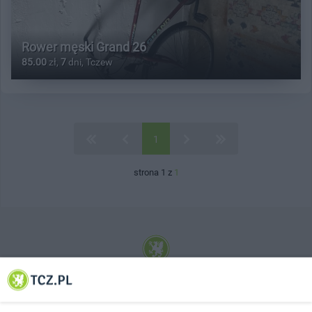
Rower męski Grand 26
85.00
zł,
7
dni, Tczew
1
strona 1 z
1
© 2001-2026 Tczew - TCZ.PL Sp. z o.o. Internetowy Serwis Informacyjny Miasta
Tczewa