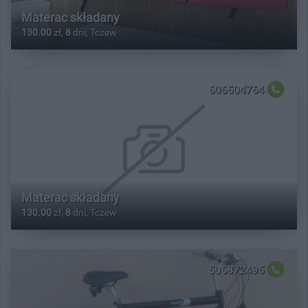
Materac składany
130.00
zł,
8
dni, Tczew
606504764
Materac składany
130.00
zł,
8
dni, Tczew
506872495