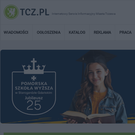
Internetowy Serwis Informacyjny Miasta Tczewa
WIADOMOŚCI
OGŁOSZENIA
KATALOG
REKLAMA
PRACA