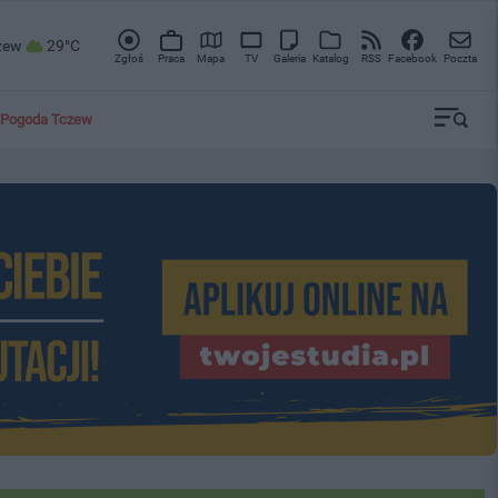
zew
29°C
Zgłoś
Praca
Mapa
TV
Galeria
Katalog
RSS
Facebook
Poczta
Pogoda Tczew