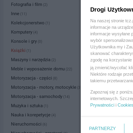
Fotografia i film
(2)
Drogi Użytkow
Inne
(11)
Na naszej stronie tc
Kolekcjonerstwo
(1)
informacje na urządze
Komputery
(4)
informacje wysyłane 
wybór spersonalizowan
Konsole i gry
(0)
Użytkownika my i Zau
Książki
(1)
skanować charakterys
Maszyny i narzędzia
zgodę na korzystanie 
(2)
ją zmienić/wycofać kl
Meble i wyposażenie domu
(22)
Niektóre rodzaje prz
Motoryzacja - części
(8)
takiemu przetwarzaniu
Motoryzacja - motory, motocykle
(3)
Zapoznaj się z poniż
Motoryzacja - samochody
(14)
internetowych. Szcze
Prywatności
i
Cookie
Muzyka i sztuka
(1)
Nauka i korepetycje
(4)
Nieruchomości
(6)
PARTNERZY