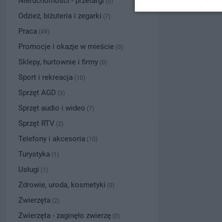
Nieruchomości - przetargi
(0)
Odzież, biżuteria i zegarki
(7)
Praca
(49)
Promocje i okazje w mieście
(0)
Sklepy, hurtownie i firmy
(0)
Sport i rekreacja
(10)
Sprzęt AGD
(3)
Sprzęt audio i wideo
(7)
Sprzęt RTV
(2)
Telefony i akcesoria
(10)
Turystyka
(1)
Usługi
(1)
Zdrowie, uroda, kosmetyki
(0)
Zwierzęta
(2)
Zwierzęta - zaginęło zwierzę
(0)