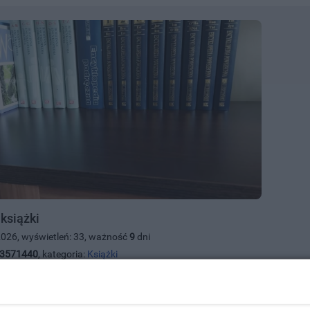
książki
2026, wyświetleń: 33, ważność
9
dni
3571440
, kategoria:
Książki