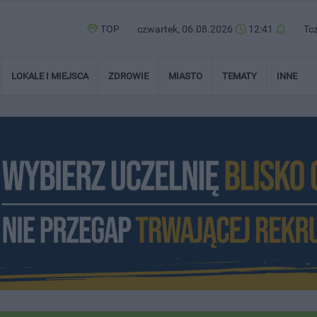
TOP
czwartek, 06.08.2026
12:41
Tc
LOKALE I MIEJSCA
ZDROWIE
MIASTO
TEMATY
INNE