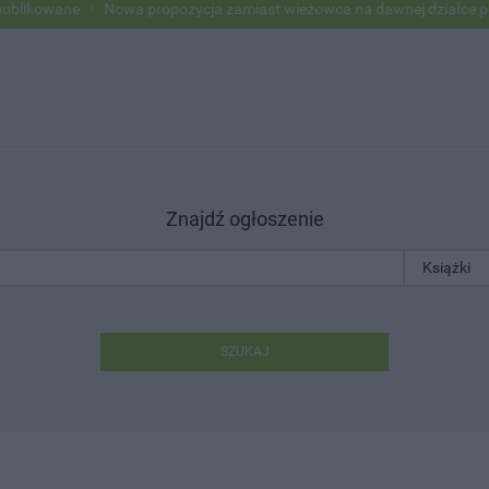
owane
Nowa propozycja zamiast wieżowca na dawnej działce po USC
Znajdź ogłoszenie
SZUKAJ