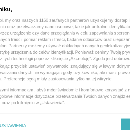
niku,
1
z.pl, my oraz naszych 1160 zaufanych partnerów uzyskujemy dostęp
strona 1 z
1
niu oraz przetwarzamy dane osobowe, takie jak unikalne identyfikat
przez urządzenie czy dane przeglądania w celu zapewniania sperson
ych treści, pomiar reklam i treści, badanie odbiorców oraz ulepszan
fani Partnerzy możemy używać dokładnych danych geolokalizacyjn
tykę urządzenia do celów identyfikacji. Ponieważ cenimy Twoją pry
z tych technologii poprzez kliknięcie „Akceptuję”. Zgoda jest dobro
ikając przycisk ustawień prywatności znajdujący się w lewym dolny
etwarzania danych nie wymagają zgody użytkownika, ale masz prawo 
. Preferencje będą miały zastosowania tylko na tej witrynie.
szymi informacjami, abyś mógł świadomie i komfortowo korzystać z
gółowe informacje dotyczące przetwarzania Twoich danych znajdzi
s
oraz po kliknięciu w „Ustawienia”.
USTAWIENIA