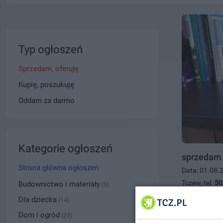
Typ ogłoszeń
Sprzedam, oferuję
Kupię, poszukuję
Oddam za darmo
Kategorie ogłoszeń
sprzedam 
Strona główna ogłoszeń
Data: 01.08.
Tczew, tel.
50
Budownictwo i materiały
(5)
300.00 zł
Dla dziecka
(14)
Dom i ogród
(23)