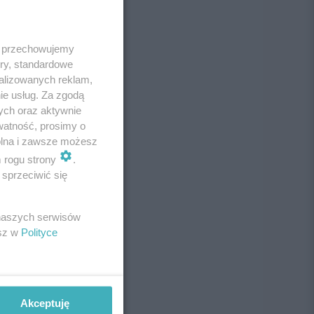
 i przechowujemy
ory, standardowe
alizowanych reklam,
ie usług. Za zgodą
ych oraz aktywnie
watność, prosimy o
wolna i zawsze możesz
m rogu strony
.
sprzeciwić się
 naszych serwisów
esz w
Polityce
Akceptuję