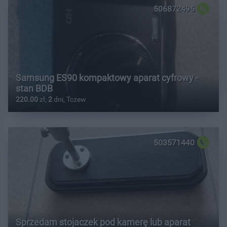
506872495
Samsung ES90 kompaktowy aparat cyfrowy -
stan BDB
220.00
zł,
2
dni, Tczew
503571440
Sprzedam stojaczek pod kamerę lub aparat