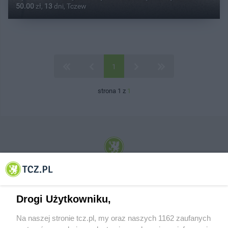
50.00
zł,
13
dni, Tczew
1
strona 1 z
1
© 2001-2026 Tczew - TCZ.PL Sp. z o.o. Internetowy Serwis Informacyjny Miasta
Tczewa
Drogi Użytkowniku,
Na naszej stronie tcz.pl, my oraz naszych 1162 zaufanych