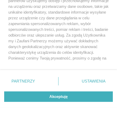
partnerów uzyskujemy dostęp i przechowujemy informacje
na urządzeniu oraz przetwarzamy dane osobowe, takie jak
unikalne identyfikatory, standardowe informacje wysyłane
przez urządzenie czy dane przeglądania w celu
zapewniania spersonalizowanych reklam, wybór
O FIRMIE
POLITYKA PRYWATNOŚCI
HOSTING
spersonalizowanych treści, pomiar reklam i treści, badanie
REKLAMA
WSPÓŁPRACA
RSS
FACEBOOK
KONTAKT
odbiorców oraz ulepszanie usług. Za zgodą Użytkownika
my i Zaufani Partnerzy możemy używać dokładnych
Nasze serwisy
danych geolokalizacyjnych oraz aktywnie skanować
charakterystykę urządzenia do celów identyfikacji.
Aktualności
Muzyka i kultura
Ponieważ cenimy Twoją prywatność, prosimy o zgodę na
Tcz24
Archiwum wydarzeń
korzystanie z tych technologii poprzez kliknięcie
Kronika Policyjna
Telewizja Internetowa
„Akceptuję”. Zgoda jest dobrowolna i zawsze możesz ją
Kalendarz imprez
Sport
zmienić/wycofać klikając przycisk ustawień prywatności
Salony urody i masażu
Żłobki i przedszkola
PARTNERZY
USTAWIENIA
Historia miasta
Zdjęcia miasta
znajdujący się w lewym dolnym rogu strony
. Niektóre
Władze miasta
Zabytki
rodzaje przetwarzania danych nie wymagają zgody
użytkownika, ale masz prawo sprzeciwić się takiemu
Akceptuję
przetwarzaniu. Preferencje będą miały zastosowania tylko
na tej witrynie.
Zainstaluj aplikację Tcz.pl w Google Play:
Android
Zapoznaj się z poniższymi informacjami, abyś mógł