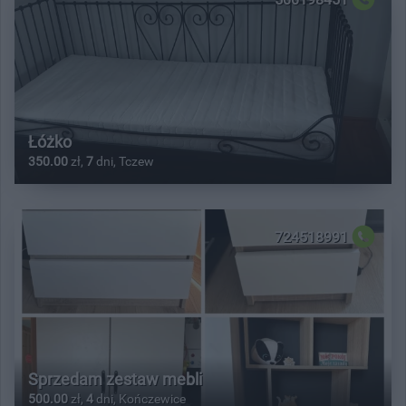
Łóżko
350.00
zł,
7
dni, Tczew
724518991
Sprzedam zestaw mebli
500.00
zł,
4
dni, Kończewice