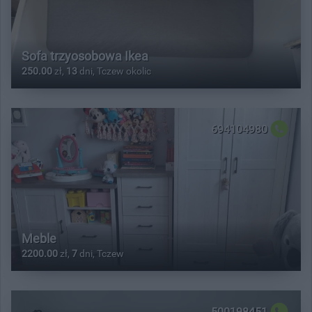
Sofa trzyosobowa Ikea
250.00
zł,
13
dni, Tczew okolic
694104980
Meble
2200.00
zł,
7
dni, Tczew
500198451