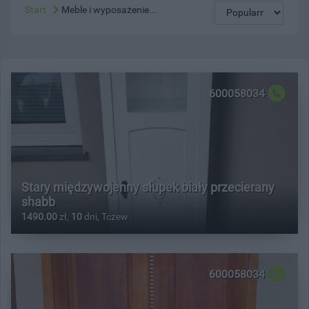
Start
Meble i wyposażenie...
600058034
Stary międzywojenny słupek biały przecierany
shabb
1490.00
zł,
10
dni, Tczew
600058034