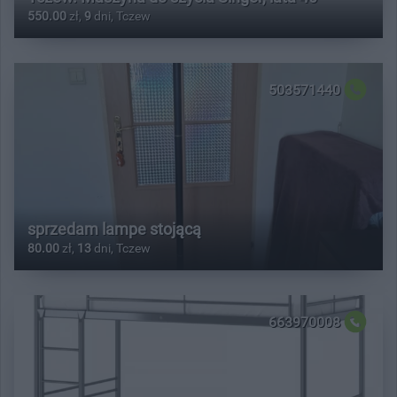
550.00
zł,
9
dni, Tczew
503571440
sprzedam lampe stojącą
80.00
zł,
13
dni, Tczew
663970008