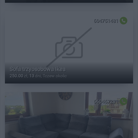
604751481
Sofa trzyosobowa Ikea
250.00
zł,
13
dni, Tczew okolic
660467281