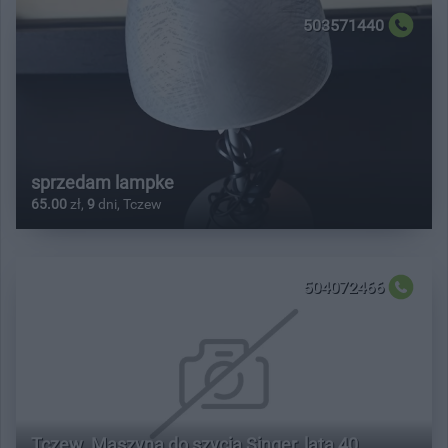
503571440
sprzedam lampke
65.00
zł,
9
dni, Tczew
504072466
Tczew. Maszyna do szycia Singer, lata 40