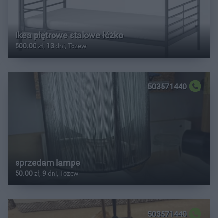
Ikea piętrowe stalowe łóżko
500.00
zł,
13
dni, Tczew
503571440
sprzedam lampe
50.00
zł,
9
dni, Tczew
503571440