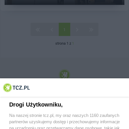
1
strona 1 z
1
© 2001-2026 Tczew - TCZ.PL Sp. z o.o. Internetowy Serwis Informacyjny Miasta
Tczewa
Drogi Użytkowniku,
Na naszej stronie tcz.pl, my oraz naszych 1160 zaufanych
partnerów uzyskujemy dostęp i przechowujemy informacje
na urządzeniu oraz przetwarzamy dane osobowe, takie jak