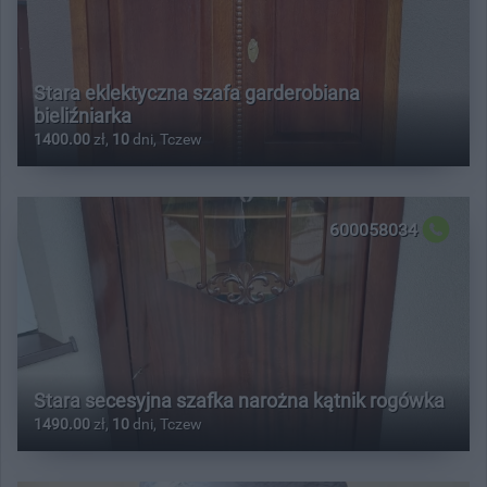
Stara eklektyczna szafa garderobiana
bieliźniarka
1400.00
zł,
10
dni, Tczew
600058034
Stara secesyjna szafka narożna kątnik rogówka
1490.00
zł,
10
dni, Tczew