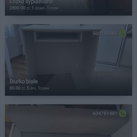
Łóżko sypialniane
2800.00
zł,
1
dzień, Tczew
500198486
Biurko białe
80.00
zł,
5
dni, Tczew
604751481