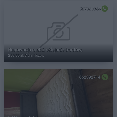
507080844
Renowacja mebli, oklejanie frontów,
250.00
zł,
7
dni, Tczew
662392714