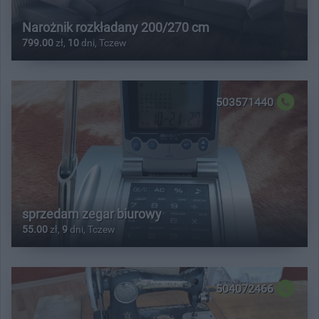
Narożnik rozkładany 200/270 cm
799.00
zł,
10
dni, Tczew
503571440
sprzedam zegar biurowy
55.00
zł,
9
dni, Tczew
504072466