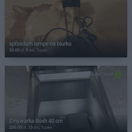
sprzedam lampe na biurko
30.00
zł,
9
dni, Tczew
663970008
Zmywarka Bosh 40 cm
200.00
zł,
13
dni, Tczew