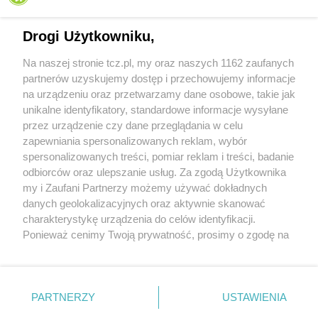
Drogi Użytkowniku,
Na naszej stronie tcz.pl, my oraz naszych 1162 zaufanych
partnerów uzyskujemy dostęp i przechowujemy informacje
na urządzeniu oraz przetwarzamy dane osobowe, takie jak
unikalne identyfikatory, standardowe informacje wysyłane
przez urządzenie czy dane przeglądania w celu
zapewniania spersonalizowanych reklam, wybór
O FIRMIE
POLITYKA PRYWATNOŚCI
HOSTING
spersonalizowanych treści, pomiar reklam i treści, badanie
REKLAMA
WSPÓŁPRACA
RSS
FACEBOOK
KONTAKT
odbiorców oraz ulepszanie usług. Za zgodą Użytkownika
my i Zaufani Partnerzy możemy używać dokładnych
Nasze serwisy
danych geolokalizacyjnych oraz aktywnie skanować
charakterystykę urządzenia do celów identyfikacji.
Aktualności
Muzyka i kultura
Ponieważ cenimy Twoją prywatność, prosimy o zgodę na
Tcz24
Archiwum wydarzeń
korzystanie z tych technologii poprzez kliknięcie
Kronika Policyjna
Telewizja Internetowa
„Akceptuję”. Zgoda jest dobrowolna i zawsze możesz ją
Kalendarz imprez
Sport
zmienić/wycofać klikając przycisk ustawień prywatności
Salony urody i masażu
Żłobki i przedszkola
PARTNERZY
USTAWIENIA
Historia miasta
Zdjęcia miasta
znajdujący się w lewym dolnym rogu strony
. Niektóre
Władze miasta
Zabytki
rodzaje przetwarzania danych nie wymagają zgody