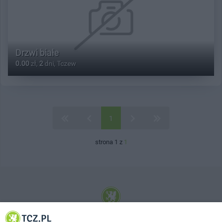
Drzwi białe
0.00
zł,
2
dni, Tczew
1
strona 1 z
1
© 2001-2026 Tczew - TCZ.PL Sp. z o.o. Internetowy Serwis Informacyjny Miasta
Tczewa