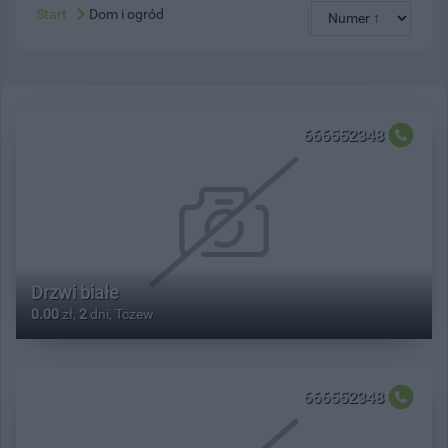
Start
Dom i ogród
666552348
Drzwi białe
0.00
zł,
2
dni, Tczew
666552348