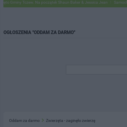
 Gminy Tczew. Na początek Shaun Baker & Jessica Jean
Samochody Go
OGŁOSZENIA "ODDAM ZA DARMO"
Oddam za darmo
Zwierzęta - zaginęło zwierzę