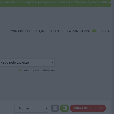
lkoholu wjechał pod pociąg narażając zdrowie i życie ok 500 pasażeró
WIADOMOŚCI
CO BĘDZIE
SPORT
TELEWIZJA
TCZ24
POGODA
pokaż opcje dodatkowe
DODAJ OGŁOSZENIE