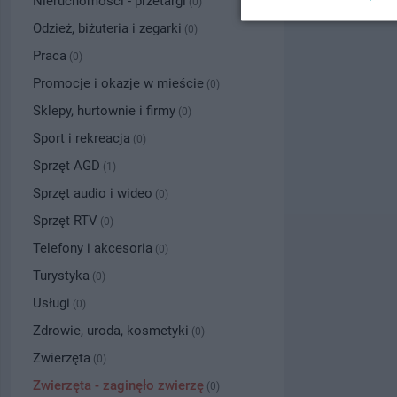
Nieruchomości - przetargi
(0)
Odzież, biżuteria i zegarki
(0)
Praca
(0)
Promocje i okazje w mieście
(0)
Sklepy, hurtownie i firmy
(0)
Sport i rekreacja
(0)
Sprzęt AGD
(1)
Sprzęt audio i wideo
(0)
Sprzęt RTV
(0)
Telefony i akcesoria
(0)
Turystyka
(0)
Usługi
(0)
Zdrowie, uroda, kosmetyki
(0)
Zwierzęta
(0)
Zwierzęta - zaginęło zwierzę
(0)