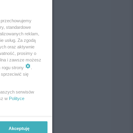
 i przechowujemy
ory, standardowe
alizowanych reklam,
ie usług. Za zgodą
ych oraz aktywnie
watność, prosimy o
wolna i zawsze możesz
m rogu strony
.
sprzeciwić się
 naszych serwisów
esz w
Polityce
Akceptuję