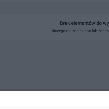
Brak elementów do wy
Niczego nie znaleziono lub żaden w