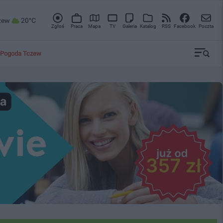
zew
20°C
Zgłoś
Praca
Mapa
TV
Galeria
Katalog
RSS
Facebook
Poczta
Pogoda Tczew