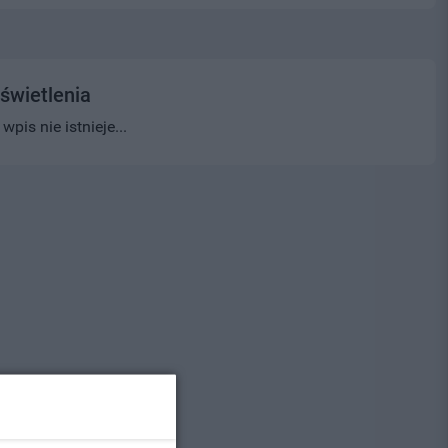
świetlenia
pis nie istnieje...