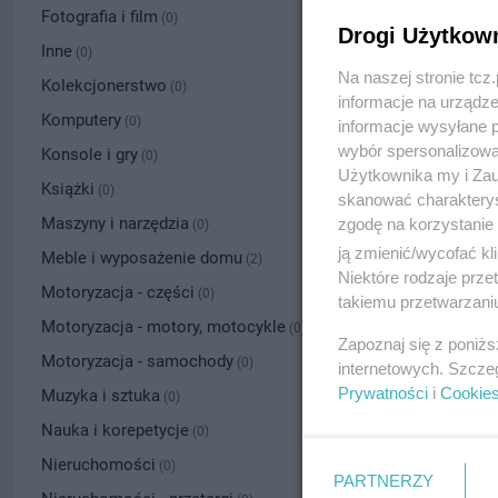
Fotografia i film
(0)
Drogi Użytkow
Inne
(0)
Na naszej stronie tc
Kolekcjonerstwo
(0)
informacje na urządze
Komputery
(0)
informacje wysyłane 
wybór spersonalizowan
Konsole i gry
(0)
Użytkownika my i Zau
Książki
(0)
skanować charakterys
Maszyny i narzędzia
zgodę na korzystanie 
(0)
ją zmienić/wycofać kl
Meble i wyposażenie domu
(2)
Niektóre rodzaje prz
Motoryzacja - części
(0)
takiemu przetwarzaniu
Motoryzacja - motory, motocykle
(0)
Zapoznaj się z poniż
Motoryzacja - samochody
(0)
internetowych. Szcze
Prywatności
i
Cookie
Muzyka i sztuka
(0)
Nauka i korepetycje
(0)
Nieruchomości
(0)
PARTNERZY