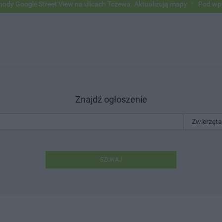
ogle Street View na ulicach Tczewa. Aktualizują mapy
Pod wpływem a
Znajdź ogłoszenie
SZUKAJ