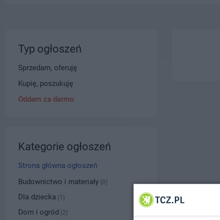
Typ ogłoszeń
Sprzedam, oferuję
Kupię, poszukuję
Oddam za darmo
Kategorie ogłoszeń
Strona główna ogłoszeń
Budownictwo i materiały
(0)
Dla dziecka
(1)
Dom i ogród
(2)