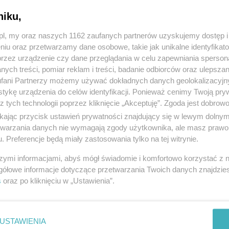
niku,
z.pl, my oraz naszych 1162 zaufanych partnerów uzyskujemy dostęp
niu oraz przetwarzamy dane osobowe, takie jak unikalne identyfikat
przez urządzenie czy dane przeglądania w celu zapewniania sperson
ych treści, pomiar reklam i treści, badanie odbiorców oraz ulepszan
fani Partnerzy możemy używać dokładnych danych geolokalizacyjn
tykę urządzenia do celów identyfikacji. Ponieważ cenimy Twoją pry
z tych technologii poprzez kliknięcie „Akceptuję”. Zgoda jest dobro
ikając przycisk ustawień prywatności znajdujący się w lewym dolny
etwarzania danych nie wymagają zgody użytkownika, ale masz prawo 
. Preferencje będą miały zastosowania tylko na tej witrynie.
szymi informacjami, abyś mógł świadomie i komfortowo korzystać z
gółowe informacje dotyczące przetwarzania Twoich danych znajdzi
s
oraz po kliknięciu w „Ustawienia”.
USTAWIENIA