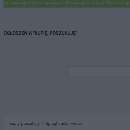
ozostaje w swoich granicach. Rozporządzenie Rady Ministrów opublik
OGŁOSZENIA "KUPIĘ, POSZUKUJĘ"
Kupię, poszukuję
Sprzęt audio i wideo