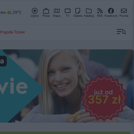
zew
29°C
Zgłoś
Praca
Mapa
TV
Galeria
Katalog
RSS
Facebook
Poczta
Pogoda Tczew