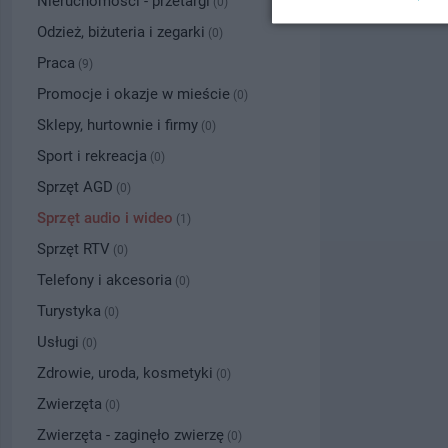
Nieruchomości - przetargi
(0)
Odzież, biżuteria i zegarki
(0)
Praca
(9)
Promocje i okazje w mieście
(0)
Sklepy, hurtownie i firmy
(0)
Sport i rekreacja
(0)
Sprzęt AGD
(0)
Sprzęt audio i wideo
(1)
Sprzęt RTV
(0)
Telefony i akcesoria
(0)
Turystyka
(0)
Usługi
(0)
Zdrowie, uroda, kosmetyki
(0)
Zwierzęta
(0)
Zwierzęta - zaginęło zwierzę
(0)