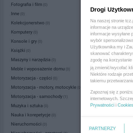
Fotografia i film
(0)
Drogi Użytkow
Inne
(0)
Na naszej stronie tc
Kolekcjonerstwo
(0)
informacje na urządze
Komputery
(0)
informacje wysyłane 
wybór spersonalizowan
Konsole i gry
(0)
Użytkownika my i Zau
Książki
(0)
skanować charakterys
Maszyny i narzędzia
zgodę na korzystanie 
(0)
ją zmienić/wycofać kl
Meble i wyposażenie domu
(0)
Niektóre rodzaje prz
Motoryzacja - części
(0)
takiemu przetwarzaniu
Motoryzacja - motory, motocykle
(0)
Zapoznaj się z poniż
Motoryzacja - samochody
(1)
internetowych. Szcze
Prywatności
i
Cookie
Muzyka i sztuka
(0)
Nauka i korepetycje
(0)
Nieruchomości
(0)
PARTNERZY