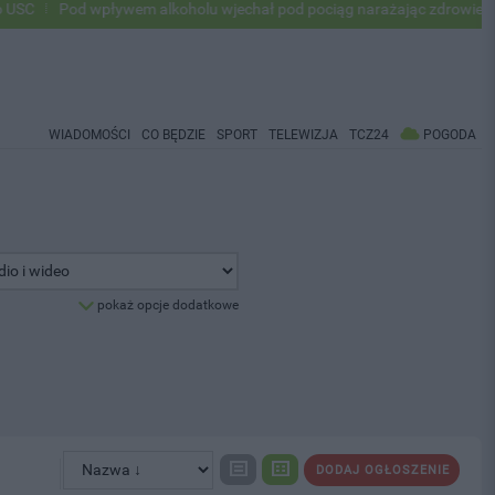
Pod wpływem alkoholu wjechał pod pociąg narażając zdrowie i życie 
WIADOMOŚCI
CO BĘDZIE
SPORT
TELEWIZJA
TCZ24
POGODA
pokaż opcje dodatkowe
DODAJ OGŁOSZENIE