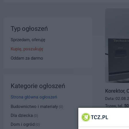
Typ ogłoszeń
Sprzedam, oferuję
Kupię, poszukuję
Oddam za darmo
Kategorie ogłoszeń
Korektor,
Strona główna ogłoszeń
Data: 02.08.
Tczew, tel.
50
Budownictwo i materiały
(0)
100.00 zł
Dla dziecka
(0)
Dom i ogród
(0)