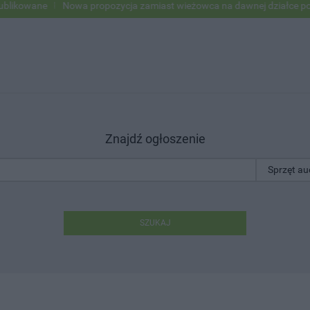
owane
Nowa propozycja zamiast wieżowca na dawnej działce po USC
Znajdź ogłoszenie
SZUKAJ