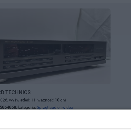
 CD TECHNICS
2026, wyświetleń: 11, ważność
10
dni
5864868
, kategoria:
Sprzęt audio i wideo