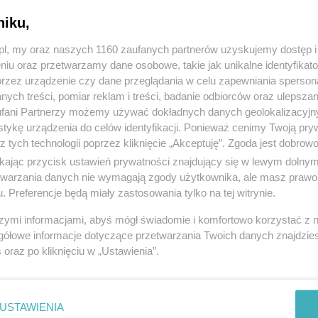
niku,
1
z.pl, my oraz naszych 1160 zaufanych partnerów uzyskujemy dostęp
strona 1 z
1
niu oraz przetwarzamy dane osobowe, takie jak unikalne identyfikat
przez urządzenie czy dane przeglądania w celu zapewniania sperson
ych treści, pomiar reklam i treści, badanie odbiorców oraz ulepszan
fani Partnerzy możemy używać dokładnych danych geolokalizacyjn
tykę urządzenia do celów identyfikacji. Ponieważ cenimy Twoją pry
z tych technologii poprzez kliknięcie „Akceptuję”. Zgoda jest dobro
ikając przycisk ustawień prywatności znajdujący się w lewym dolny
etwarzania danych nie wymagają zgody użytkownika, ale masz prawo 
. Preferencje będą miały zastosowania tylko na tej witrynie.
szymi informacjami, abyś mógł świadomie i komfortowo korzystać z
gółowe informacje dotyczące przetwarzania Twoich danych znajdzi
s
oraz po kliknięciu w „Ustawienia”.
USTAWIENIA