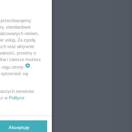
 i przechowujemy
ory, standardowe
alizowanych reklam,
ie usług. Za zgodą
ych oraz aktywnie
watność, prosimy o
wolna i zawsze możesz
m rogu strony
.
sprzeciwić się
 naszych serwisów
esz w
Polityce
Akceptuję