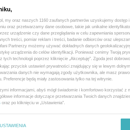
niku,
z.pl, my oraz naszych 1160 zaufanych partnerów uzyskujemy dostęp
niu oraz przetwarzamy dane osobowe, takie jak unikalne identyfikat
przez urządzenie czy dane przeglądania w celu zapewniania sperson
ych treści, pomiar reklam i treści, badanie odbiorców oraz ulepszan
fani Partnerzy możemy używać dokładnych danych geolokalizacyjn
tykę urządzenia do celów identyfikacji. Ponieważ cenimy Twoją pry
z tych technologii poprzez kliknięcie „Akceptuję”. Zgoda jest dobro
ikając przycisk ustawień prywatności znajdujący się w lewym dolny
etwarzania danych nie wymagają zgody użytkownika, ale masz prawo 
. Preferencje będą miały zastosowania tylko na tej witrynie.
szymi informacjami, abyś mógł świadomie i komfortowo korzystać z
gółowe informacje dotyczące przetwarzania Twoich danych znajdzi
s
oraz po kliknięciu w „Ustawienia”.
USTAWIENIA