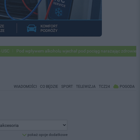
Pod wpływem alkoholu wjechał pod pociąg narażając zdrowie i życie o
WIADOMOŚCI
CO BĘDZIE
SPORT
TELEWIZJA
TCZ24
POGODA
pokaż opcje dodatkowe