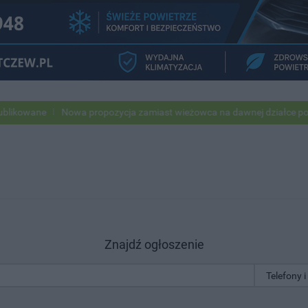
wane
Nowa propozycja zamiast wieżowca na dawnej działce po USC
Znajdź ogłoszenie