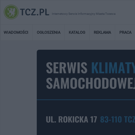
Internetowy Serwis Informacyjny Miasta Tczewa
WIADOMOŚCI
OGŁOSZENIA
KATALOG
REKLAMA
PRACA