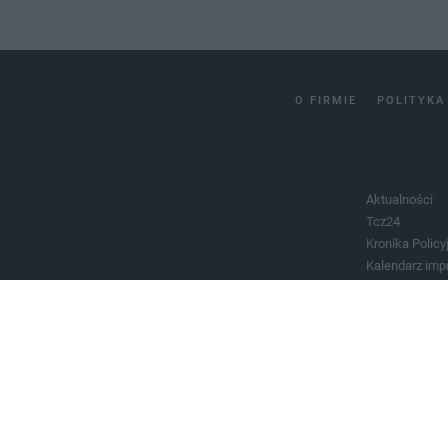
O FIRMIE
POLITYKA
Aktualności
Tcz24
Kronika Policy
Kalendarz imp
Salony urody 
Historia miast
Władze miast