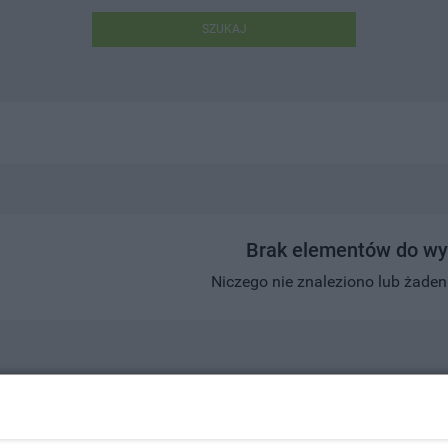
SZUKAJ
Brak elementów do wy
Niczego nie znaleziono lub żaden w