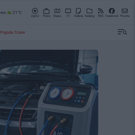
zew
21°C
Zgłoś
Praca
Mapa
TV
Galeria
Katalog
RSS
Facebook
Poczta
Pogoda Tczew