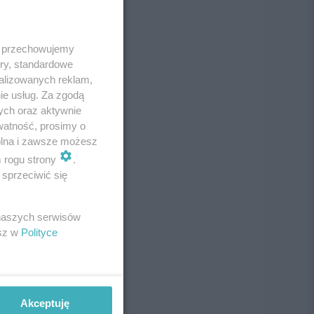
 i przechowujemy
ory, standardowe
alizowanych reklam,
ie usług. Za zgodą
ych oraz aktywnie
watność, prosimy o
wolna i zawsze możesz
m rogu strony
.
sprzeciwić się
 naszych serwisów
esz w
Polityce
Akceptuję