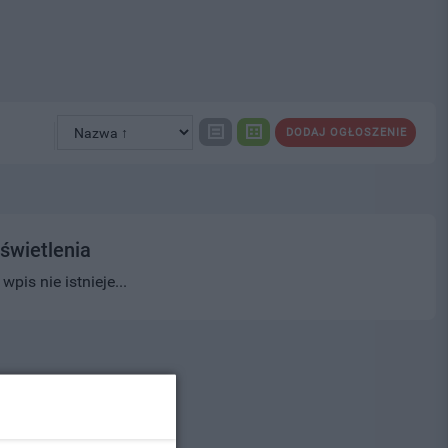
DODAJ OGŁOSZENIE
świetlenia
pis nie istnieje...