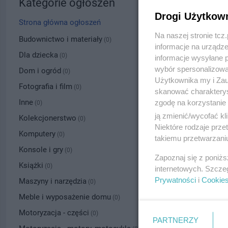
Kategorie ogłoszeń
Drogi Użytkow
Strona główna ogłoszeń
Na naszej stronie tc
Budownictwo i materiały
(0)
informacje na urządze
Dla dziecka
(0)
informacje wysyłane 
wybór spersonalizowan
Dom i ogród
(0)
Użytkownika my i Zau
Fotografia i film
(0)
skanować charakterys
Inne
zgodę na korzystanie 
(0)
ją zmienić/wycofać kl
Kolekcjonerstwo
(0)
Niektóre rodzaje prz
Komputery
(0)
takiemu przetwarzaniu
Konsole i gry
(0)
Zapoznaj się z poniż
Książki
(0)
internetowych. Szcze
Prywatności
i
Cookie
Maszyny i narzędzia
(0)
Meble i wyposażenie domu
(0)
Motoryzacja - części
(0)
PARTNERZY