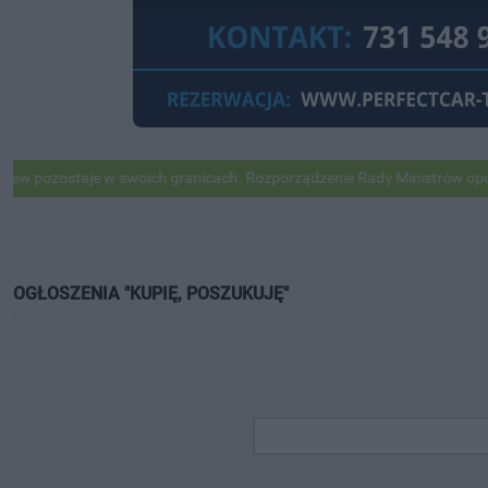
zostaje w swoich granicach. Rozporządzenie Rady Ministrów opubliko
OGŁOSZENIA "KUPIĘ, POSZUKUJĘ"