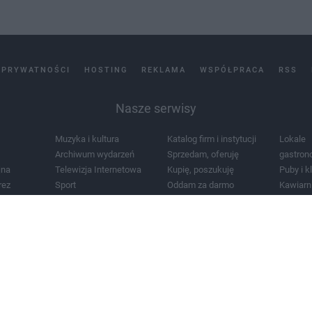
 PRYWATNOŚCI
HOSTING
REKLAMA
WSPÓŁPRACA
RSS
Nasze serwisy
Muzyka i kultura
Katalog firm i instytucji
Lokale
Archiwum wydarzeń
Sprzedam, oferuję
gastron
jna
Telewizja Internetowa
Kupię, poszukuję
Puby i k
rez
Sport
Oddam za darmo
Kawiarn
i masażu
Żłobki i przedszkola
Lekarze i szpitale
Noclegi
a
Zdjęcia miasta
Schody
Apteki
a
Zabytki
Kościoły
Mapa m
Pogoda
Zainstaluj aplikację Tcz.pl w Google Play:
Android