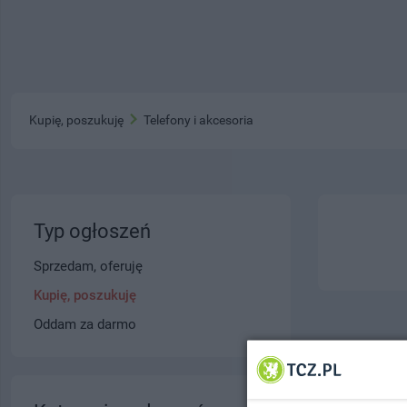
Kupię, poszukuję
Telefony i akcesoria
Typ ogłoszeń
Sprzedam, oferuję
Kupię, poszukuję
Oddam za darmo