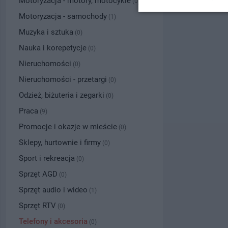
Motoryzacja - motory, motocykle
(0)
Motoryzacja - samochody
(1)
Muzyka i sztuka
(0)
Nauka i korepetycje
(0)
Nieruchomości
(0)
Nieruchomości - przetargi
(0)
Odzież, biżuteria i zegarki
(0)
Praca
(9)
Promocje i okazje w mieście
(0)
Sklepy, hurtownie i firmy
(0)
Sport i rekreacja
(0)
Sprzęt AGD
(0)
Sprzęt audio i wideo
(1)
Sprzęt RTV
(0)
Telefony i akcesoria
(0)