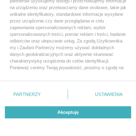
partnerów uzyskujemy dostęp i przechowujemy informacje
na urządzeniu oraz przetwarzamy dane osobowe, takie jak
unikalne identyfikatory, standardowe informacje wysyłane
przez urządzenie czy dane przeglądania w celu
zapewniania spersonalizowanych reklam, wybór
O FIRMIE
POLITYKA PRYWATNOŚCI
HOSTING
spersonalizowanych treści, pomiar reklam i treści, badanie
REKLAMA
WSPÓŁPRACA
RSS
FACEBOOK
KONTAKT
odbiorców oraz ulepszanie usług. Za zgodą Użytkownika
my i Zaufani Partnerzy możemy używać dokładnych
Nasze serwisy
danych geolokalizacyjnych oraz aktywnie skanować
charakterystykę urządzenia do celów identyfikacji.
Aktualności
Muzyka i kultura
Ponieważ cenimy Twoją prywatność, prosimy o zgodę na
Tcz24
Archiwum wydarzeń
korzystanie z tych technologii poprzez kliknięcie
Kronika Policyjna
Telewizja Internetowa
„Akceptuję”. Zgoda jest dobrowolna i zawsze możesz ją
Kalendarz imprez
Sport
zmienić/wycofać klikając przycisk ustawień prywatności
Salony urody i masażu
Żłobki i przedszkola
PARTNERZY
USTAWIENIA
Historia miasta
Zdjęcia miasta
znajdujący się w lewym dolnym rogu strony
. Niektóre
Władze miasta
Zabytki
rodzaje przetwarzania danych nie wymagają zgody
użytkownika, ale masz prawo sprzeciwić się takiemu
Akceptuję
przetwarzaniu. Preferencje będą miały zastosowania tylko
na tej witrynie.
Zainstaluj aplikację Tcz.pl w Google Play:
Android
Zapoznaj się z poniższymi informacjami, abyś mógł