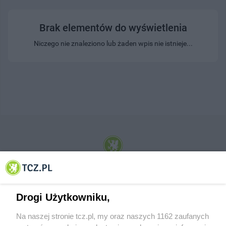
Brak elementów do wyświetlenia
Niczego nie znaleziono lub żaden wpis nie istnieje...
© 2001-2026 Tczew - TCZ.PL Sp. z o.o. Internetowy Serwis Informacyjny Miasta
Tczewa
Drogi Użytkowniku,
Na naszej stronie tcz.pl, my oraz naszych 1162 zaufanych