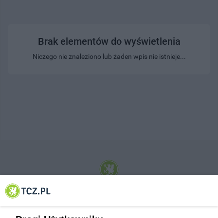
Brak elementów do wyświetlenia
Niczego nie znaleziono lub żaden wpis nie istnieje...
© 2001-2026 Tczew - TCZ.PL Sp. z o.o. Internetowy Serwis Informacyjny Miasta
Tczewa