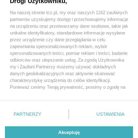
Drogi Użytkowniku,
Na naszej stronie tcz.pl, my oraz naszych 1162 zaufanych
partnerów uzyskujemy dostęp i przechowujemy informacje
na urządzeniu oraz przetwarzamy dane osobowe, takie jak
unikalne identyfikatory, standardowe informacje wysyłane
przez urządzenie czy dane przeglądania w celu
zapewniania spersonalizowanych reklam, wybór
O FIRMIE
POLITYKA PRYWATNOŚCI
HOSTING
spersonalizowanych treści, pomiar reklam i treści, badanie
REKLAMA
WSPÓŁPRACA
RSS
FACEBOOK
KONTAKT
odbiorców oraz ulepszanie usług. Za zgodą Użytkownika
my i Zaufani Partnerzy możemy używać dokładnych
Nasze serwisy
danych geolokalizacyjnych oraz aktywnie skanować
charakterystykę urządzenia do celów identyfikacji.
Aktualności
Muzyka i kultura
Ponieważ cenimy Twoją prywatność, prosimy o zgodę na
Tcz24
Archiwum wydarzeń
korzystanie z tych technologii poprzez kliknięcie
Kronika Policyjna
Telewizja Internetowa
„Akceptuję”. Zgoda jest dobrowolna i zawsze możesz ją
Kalendarz imprez
Sport
zmienić/wycofać klikając przycisk ustawień prywatności
Salony urody i masażu
Żłobki i przedszkola
PARTNERZY
USTAWIENIA
Historia miasta
Zdjęcia miasta
znajdujący się w lewym dolnym rogu strony
. Niektóre
Władze miasta
Zabytki
rodzaje przetwarzania danych nie wymagają zgody
użytkownika, ale masz prawo sprzeciwić się takiemu
Akceptuję
przetwarzaniu. Preferencje będą miały zastosowania tylko