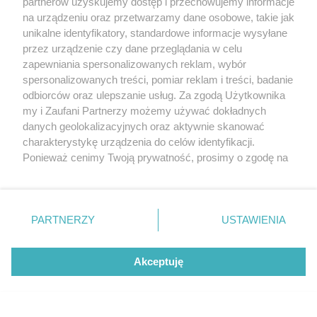
partnerów uzyskujemy dostęp i przechowujemy informacje
na urządzeniu oraz przetwarzamy dane osobowe, takie jak
unikalne identyfikatory, standardowe informacje wysyłane
przez urządzenie czy dane przeglądania w celu
zapewniania spersonalizowanych reklam, wybór
O FIRMIE
POLITYKA PRYWATNOŚCI
HOSTING
spersonalizowanych treści, pomiar reklam i treści, badanie
REKLAMA
WSPÓŁPRACA
RSS
FACEBOOK
KONTAKT
odbiorców oraz ulepszanie usług. Za zgodą Użytkownika
my i Zaufani Partnerzy możemy używać dokładnych
Nasze serwisy
danych geolokalizacyjnych oraz aktywnie skanować
charakterystykę urządzenia do celów identyfikacji.
Aktualności
Muzyka i kultura
Ponieważ cenimy Twoją prywatność, prosimy o zgodę na
Tcz24
Archiwum wydarzeń
korzystanie z tych technologii poprzez kliknięcie
Kronika Policyjna
Telewizja Internetowa
„Akceptuję”. Zgoda jest dobrowolna i zawsze możesz ją
Kalendarz imprez
Sport
zmienić/wycofać klikając przycisk ustawień prywatności
Salony urody i masażu
Żłobki i przedszkola
PARTNERZY
USTAWIENIA
Historia miasta
Zdjęcia miasta
znajdujący się w lewym dolnym rogu strony
. Niektóre
Władze miasta
Zabytki
rodzaje przetwarzania danych nie wymagają zgody
użytkownika, ale masz prawo sprzeciwić się takiemu
Akceptuję
przetwarzaniu. Preferencje będą miały zastosowania tylko
na tej witrynie.
Zainstaluj aplikację Tcz.pl w Google Play:
Android
Zapoznaj się z poniższymi informacjami, abyś mógł