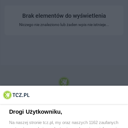
Brak elementów do wyświetlenia
Niczego nie znaleziono lub żaden wpis nie istnieje...
© 2001-2026 Tczew - TCZ.PL Sp. z o.o. Internetowy Serwis Informacyjny Miasta
Tczewa
Drogi Użytkowniku,
Na naszej stronie tcz.pl, my oraz naszych 1162 zaufanych