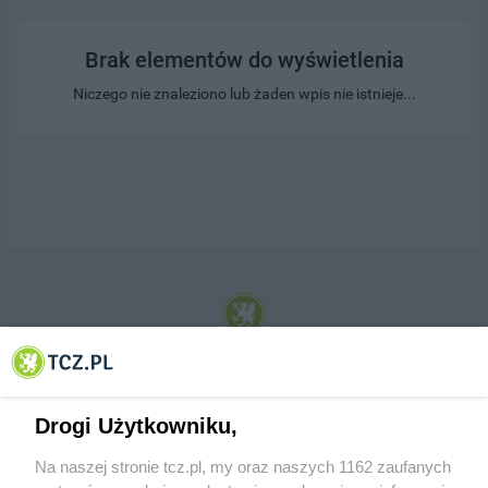
Brak elementów do wyświetlenia
Niczego nie znaleziono lub żaden wpis nie istnieje...
© 2001-2026 Tczew - TCZ.PL Sp. z o.o. Internetowy Serwis Informacyjny Miasta
Tczewa
Drogi Użytkowniku,
Na naszej stronie tcz.pl, my oraz naszych 1162 zaufanych