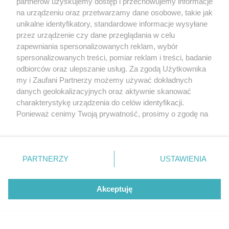
partnerów uzyskujemy dostęp i przechowujemy informacje
na urządzeniu oraz przetwarzamy dane osobowe, takie jak
unikalne identyfikatory, standardowe informacje wysyłane
przez urządzenie czy dane przeglądania w celu
zapewniania spersonalizowanych reklam, wybór
O FIRMIE
POLITYKA PRYWATNOŚCI
HOSTING
spersonalizowanych treści, pomiar reklam i treści, badanie
REKLAMA
WSPÓŁPRACA
RSS
FACEBOOK
KONTAKT
odbiorców oraz ulepszanie usług. Za zgodą Użytkownika
my i Zaufani Partnerzy możemy używać dokładnych
Nasze serwisy
danych geolokalizacyjnych oraz aktywnie skanować
charakterystykę urządzenia do celów identyfikacji.
Aktualności
Muzyka i kultura
Ponieważ cenimy Twoją prywatność, prosimy o zgodę na
Tcz24
Archiwum wydarzeń
korzystanie z tych technologii poprzez kliknięcie
Kronika Policyjna
Telewizja Internetowa
„Akceptuję”. Zgoda jest dobrowolna i zawsze możesz ją
Kalendarz imprez
Sport
zmienić/wycofać klikając przycisk ustawień prywatności
Salony urody i masażu
Żłobki i przedszkola
PARTNERZY
USTAWIENIA
Historia miasta
Zdjęcia miasta
znajdujący się w lewym dolnym rogu strony
. Niektóre
Władze miasta
Zabytki
rodzaje przetwarzania danych nie wymagają zgody
użytkownika, ale masz prawo sprzeciwić się takiemu
Akceptuję
przetwarzaniu. Preferencje będą miały zastosowania tylko
na tej witrynie.
Zainstaluj aplikację Tcz.pl w Google Play:
Android
Zapoznaj się z poniższymi informacjami, abyś mógł