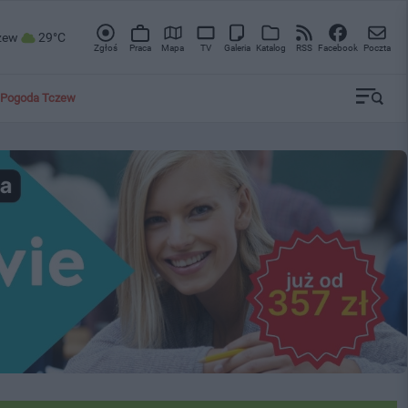
zew
29°C
Zgłoś
Praca
Mapa
TV
Galeria
Katalog
RSS
Facebook
Poczta
Pogoda Tczew