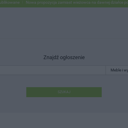
owane
Nowa propozycja zamiast wieżowca na dawnej działce po USC
Znajdź ogłoszenie
SZUKAJ