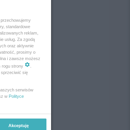
 i przechowujemy
ory, standardowe
alizowanych reklam,
ie usług. Za zgodą
ych oraz aktywnie
watność, prosimy o
wolna i zawsze możesz
m rogu strony
.
sprzeciwić się
 naszych serwisów
esz w
Polityce
Akceptuję