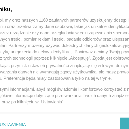
niku,
z.pl, my oraz naszych 1160 zaufanych partnerów uzyskujemy dostęp
niu oraz przetwarzamy dane osobowe, takie jak unikalne identyfikat
przez urządzenie czy dane przeglądania w celu zapewniania sperson
ych treści, pomiar reklam i treści, badanie odbiorców oraz ulepszan
fani Partnerzy możemy używać dokładnych danych geolokalizacyjn
tykę urządzenia do celów identyfikacji. Ponieważ cenimy Twoją pry
z tych technologii poprzez kliknięcie „Akceptuję”. Zgoda jest dobro
ikając przycisk ustawień prywatności znajdujący się w lewym dolny
etwarzania danych nie wymagają zgody użytkownika, ale masz prawo 
. Preferencje będą miały zastosowania tylko na tej witrynie.
szymi informacjami, abyś mógł świadomie i komfortowo korzystać z
gółowe informacje dotyczące przetwarzania Twoich danych znajdzi
s
oraz po kliknięciu w „Ustawienia”.
USTAWIENIA