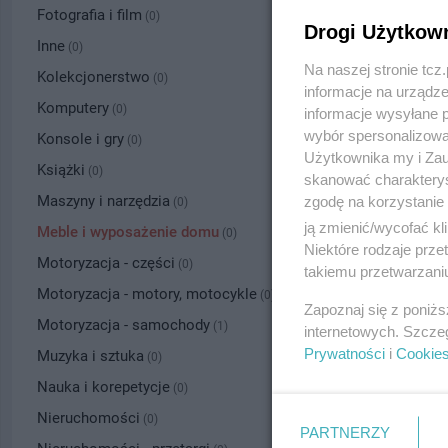
Fotografia i film
(0)
Drogi Użytkow
Inne
(0)
Na naszej stronie tc
Kolekcjonerstwo
(0)
informacje na urządze
Komputery
(0)
informacje wysyłane 
wybór spersonalizowan
Konsole i gry
(0)
Użytkownika my i Zau
Książki
(0)
skanować charakterys
Maszyny i narzędzia
zgodę na korzystanie 
(0)
ją zmienić/wycofać kl
Meble i wyposażenie domu
(0)
Niektóre rodzaje prz
Motoryzacja - części
(0)
takiemu przetwarzaniu
Motoryzacja - motory, motocykle
(0)
Zapoznaj się z poniż
Motoryzacja - samochody
(1)
internetowych. Szcze
Prywatności
i
Cookie
Muzyka i sztuka
(0)
Nauka i korepetycje
(0)
Nieruchomości
(0)
PARTNERZY