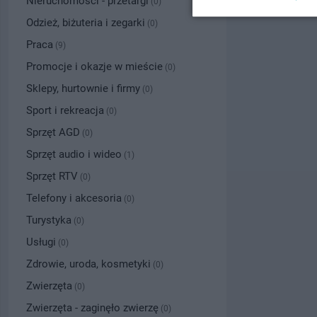
Nieruchomości - przetargi
(0)
Odzież, biżuteria i zegarki
(0)
Praca
(9)
Promocje i okazje w mieście
(0)
Sklepy, hurtownie i firmy
(0)
Sport i rekreacja
(0)
Sprzęt AGD
(0)
Sprzęt audio i wideo
(1)
Sprzęt RTV
(0)
Telefony i akcesoria
(0)
Turystyka
(0)
Usługi
(0)
Zdrowie, uroda, kosmetyki
(0)
Zwierzęta
(0)
Zwierzęta - zaginęło zwierzę
(0)