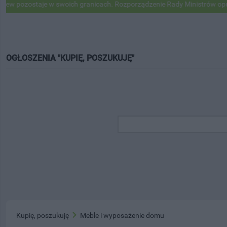
ozostaje w swoich granicach. Rozporządzenie Rady Ministrów opublik
OGŁOSZENIA "KUPIĘ, POSZUKUJĘ"
Kupię, poszukuję
Meble i wyposażenie domu