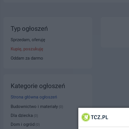
Typ ogłoszeń
Sprzedam, oferuję
Kupię, poszukuję
Oddam za darmo
Kategorie ogłoszeń
Strona główna ogłoszeń
Budownictwo i materiały
(0)
Dla dziecka
(0)
Dom i ogród
(0)