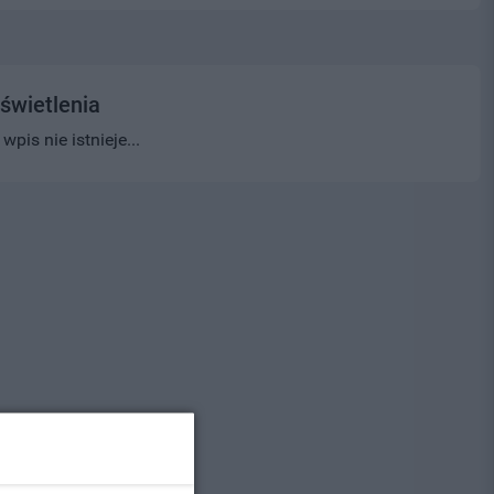
świetlenia
pis nie istnieje...