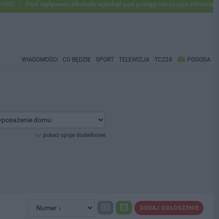
Pod wpływem alkoholu wjechał pod pociąg narażając zdrowie i życie 
WIADOMOŚCI
CO BĘDZIE
SPORT
TELEWIZJA
TCZ24
POGODA
pokaż opcje dodatkowe
DODAJ OGŁOSZENIE