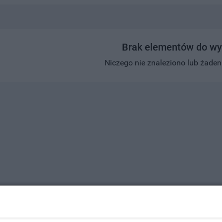
Brak elementów do wy
Niczego nie znaleziono lub żaden w