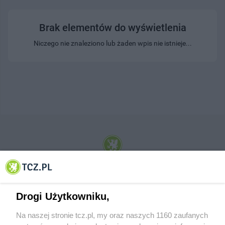
Brak elementów do wyświetlenia
Niczego nie znaleziono lub żaden wpis nie istnieje...
© 2001-2026 Tczew - TCZ.PL Sp. z o.o. Internetowy Serwis Informacyjny Miasta
Tczewa
Drogi Użytkowniku,
Na naszej stronie tcz.pl, my oraz naszych 1160 zaufanych