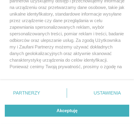
partnerów uzyskujemy dostęp i przechowujemy informacje
na urządzeniu oraz przetwarzamy dane osobowe, takie jak
unikalne identyfikatory, standardowe informacje wysyłane
przez urządzenie czy dane przeglądania w celu
zapewniania spersonalizowanych reklam, wybór
O FIRMIE
POLITYKA PRYWATNOŚCI
HOSTING
spersonalizowanych treści, pomiar reklam i treści, badanie
REKLAMA
WSPÓŁPRACA
RSS
FACEBOOK
KONTAKT
odbiorców oraz ulepszanie usług. Za zgodą Użytkownika
my i Zaufani Partnerzy możemy używać dokładnych
Nasze serwisy
danych geolokalizacyjnych oraz aktywnie skanować
charakterystykę urządzenia do celów identyfikacji.
Aktualności
Muzyka i kultura
Ponieważ cenimy Twoją prywatność, prosimy o zgodę na
Tcz24
Archiwum wydarzeń
korzystanie z tych technologii poprzez kliknięcie
Kronika Policyjna
Telewizja Internetowa
„Akceptuję”. Zgoda jest dobrowolna i zawsze możesz ją
Kalendarz imprez
Sport
zmienić/wycofać klikając przycisk ustawień prywatności
Salony urody i masażu
Żłobki i przedszkola
PARTNERZY
USTAWIENIA
Historia miasta
Zdjęcia miasta
znajdujący się w lewym dolnym rogu strony
. Niektóre
Władze miasta
Zabytki
rodzaje przetwarzania danych nie wymagają zgody
użytkownika, ale masz prawo sprzeciwić się takiemu
Akceptuję
przetwarzaniu. Preferencje będą miały zastosowania tylko
na tej witrynie.
Zainstaluj aplikację Tcz.pl w Google Play:
Android
Zapoznaj się z poniższymi informacjami, abyś mógł