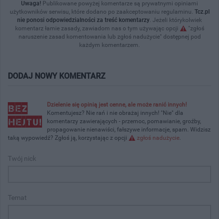
Uwaga!
Publikowane powyżej komentarze są prywatnymi opiniami
użytkowników serwisu, które dodano po zaakceptowaniu regulaminu.
Tcz.pl
nie ponosi odpowiedzialności za treść komentarzy
. Jeżeli którykolwiek
komentarz łamie zasady, zawiadom nas o tym używając opcji
"zgłoś
naruszenie zasad komentowania lub zgłoś nadużycie" dostępnej pod
każdym komentarzem.
DODAJ NOWY KOMENTARZ
Dzielenie się opinią jest cenne, ale może ranić innych!
Komentujesz? Nie rań i nie obrażaj innych! "Nie" dla
komentarzy zawierających - przemoc, pomawianie, groźby,
propagowanie nienawiści, fałszywe informacje, spam. Widzisz
taką wypowiedź? Zgłoś ją, korzystając z opcji
zgłoś nadużycie
.
Twój nick
Temat