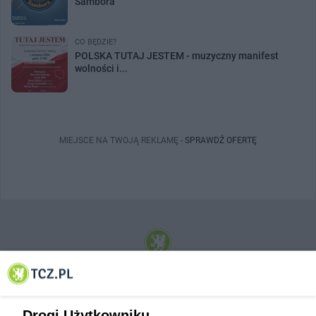
Sambora
CO BĘDZIE?
POLSKA TUTAJ JESTEM - muzyczny manifest
wolności i...
MIEJSCE NA TWOJĄ REKLAMĘ -
SPRAWDŹ OFERTĘ
© 2001-2026 Tczew - TCZ.PL Sp. z o.o. Internetowy Serwis Informacyjny Miasta
Tczewa
Drogi Użytkowniku,