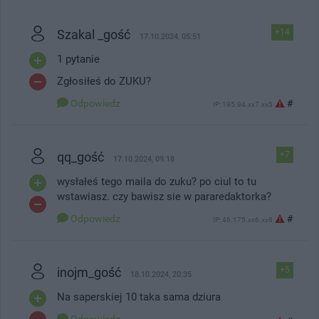
Szakal _gość
+14
17.10.2024, 05:51
1 pytanie
Zgłosiłeś do ZUKU?
Odpowiedz
#
IP: 195.94.xx7.xx5
qq_gość
+7
17.10.2024, 09:18
wysłałeś tego maila do zuku? po ciul to tu
wstawiasz. czy bawisz sie w pararedaktorka?
Odpowiedz
#
IP: 46.175.xx6.xx8
inojm_gość
+5
18.10.2024, 20:35
Na saperskiej 10 taka sama dziura
Odpowiedz