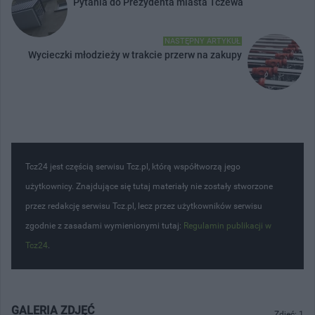
Pytania do Prezydenta miasta Tczewa
NASTĘPNY ARTYKUŁ
Wycieczki młodzieży w trakcie przerw na zakupy
Tcz24 jest częścią serwisu Tcz.pl, którą współtworzą jego
użytkownicy. Znajdujące się tutaj materiały nie zostały stworzone
przez redakcję serwisu Tcz.pl, lecz przez użytkowników serwisu
zgodnie z zasadami wymienionymi tutaj:
Regulamin publikacji w
Tcz24
.
GALERIA ZDJĘĆ
Zdjęć: 1