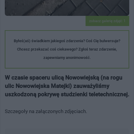
zobacz galerię zdjęć: 1
Byłeś(aś) świadkiem jakiegoś zdarzenia? Coś Cię bulwersuje?
Chcesz przekazać coś ciekawego? Zgłoś teraz zdarzenie,
zapewniamy anonimowość.
W czasie spaceru ulicą Nowowiejską (na rogu
ulic Nowowiejska Matejki) zauważyliśmy
uszkodzoną pokrywę studzienki teletechnicznej.
Szczegoły na załączonych zdjęciach.