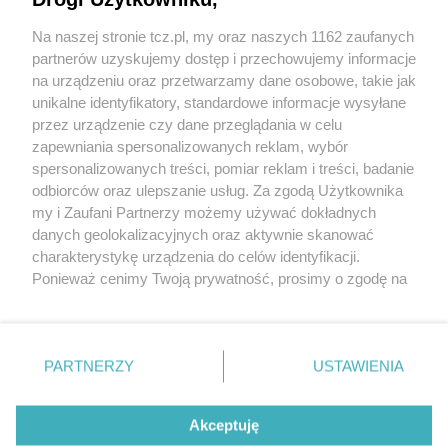
Na naszej stronie tcz.pl, my oraz naszych 1162 zaufanych
partnerów uzyskujemy dostęp i przechowujemy informacje
na urządzeniu oraz przetwarzamy dane osobowe, takie jak
unikalne identyfikatory, standardowe informacje wysyłane
przez urządzenie czy dane przeglądania w celu
zapewniania spersonalizowanych reklam, wybór
O FIRMIE
POLITYKA PRYWATNOŚCI
HOSTING
spersonalizowanych treści, pomiar reklam i treści, badanie
REKLAMA
WSPÓŁPRACA
RSS
FACEBOOK
KONTAKT
odbiorców oraz ulepszanie usług. Za zgodą Użytkownika
my i Zaufani Partnerzy możemy używać dokładnych
Nasze serwisy
danych geolokalizacyjnych oraz aktywnie skanować
charakterystykę urządzenia do celów identyfikacji.
Aktualności
Muzyka i kultura
Ponieważ cenimy Twoją prywatność, prosimy o zgodę na
Tcz24
Archiwum wydarzeń
korzystanie z tych technologii poprzez kliknięcie
Kronika Policyjna
Telewizja Internetowa
„Akceptuję”. Zgoda jest dobrowolna i zawsze możesz ją
Kalendarz imprez
Sport
zmienić/wycofać klikając przycisk ustawień prywatności
Salony urody i masażu
Żłobki i przedszkola
PARTNERZY
USTAWIENIA
Historia miasta
Zdjęcia miasta
znajdujący się w lewym dolnym rogu strony
. Niektóre
Władze miasta
Zabytki
rodzaje przetwarzania danych nie wymagają zgody
użytkownika, ale masz prawo sprzeciwić się takiemu
Akceptuję
przetwarzaniu. Preferencje będą miały zastosowania tylko