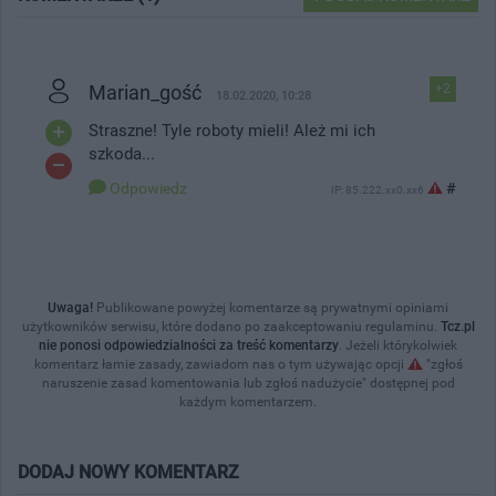
Marian_gość
+2
18.02.2020, 10:28
Straszne! Tyle roboty mieli! Ależ mi ich
szkoda...
Odpowiedz
#
IP: 85.222.xx0.xx6
Uwaga!
Publikowane powyżej komentarze są prywatnymi opiniami
użytkowników serwisu, które dodano po zaakceptowaniu regulaminu.
Tcz.pl
nie ponosi odpowiedzialności za treść komentarzy
. Jeżeli którykolwiek
komentarz łamie zasady, zawiadom nas o tym używając opcji
"zgłoś
naruszenie zasad komentowania lub zgłoś nadużycie" dostępnej pod
każdym komentarzem.
DODAJ NOWY KOMENTARZ