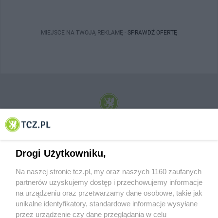
MIEJSCE NA TWOJĄ REKLAMĘ -
SPRAWDŹ OFERTĘ
© 2001-2026 Tczew - TCZ.PL Sp. z o.o. Internetowy Serwis Informacyjny Miasta
Tczewa
Drogi Użytkowniku,
Na naszej stronie tcz.pl, my oraz naszych 1160 zaufanych
partnerów uzyskujemy dostęp i przechowujemy informacje
na urządzeniu oraz przetwarzamy dane osobowe, takie jak
unikalne identyfikatory, standardowe informacje wysyłane
przez urządzenie czy dane przeglądania w celu