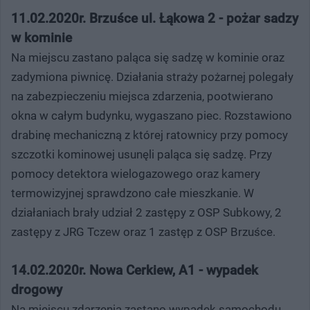
11.02.2020r. Brzuśce ul. Łąkowa 2 - pożar sadzy
w kominie
Na miejscu zastano paląca się sadzę w kominie oraz
zadymiona piwnicę. Działania straży pożarnej polegały
na zabezpieczeniu miejsca zdarzenia, pootwierano
okna w całym budynku, wygaszano piec. Rozstawiono
drabinę mechaniczną z której ratownicy przy pomocy
szczotki kominowej usunęli paląca się sadzę. Przy
pomocy detektora wielogazowego oraz kamery
termowizyjnej sprawdzono całe mieszkanie. W
działaniach brały udział 2 zastępy z OSP Subkowy, 2
zastępy z JRG Tczew oraz 1 zastęp z OSP Brzuśce.
14.02.2020r. Nowa Cerkiew, A1 - wypadek
drogowy
Na miejscu zdarzenia zastano wypadek samochodu