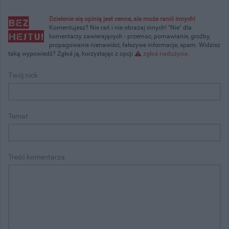
Dzielenie się opinią jest cenne, ale może ranić innych!
Komentujesz? Nie rań i nie obrażaj innych! "Nie" dla
komentarzy zawierających - przemoc, pomawianie, groźby,
propagowanie nienawiści, fałszywe informacje, spam. Widzisz
taką wypowiedź? Zgłoś ją, korzystając z opcji
zgłoś nadużycie
.
Twój nick
Temat
Treść komentarza