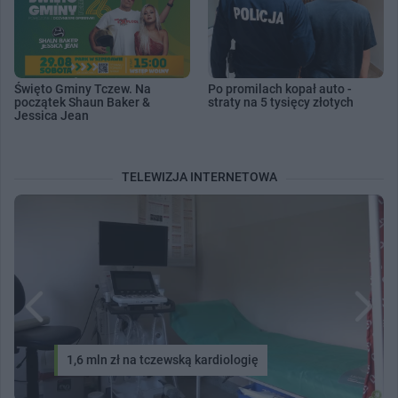
Święto Gminy Tczew. Na
Po promilach kopał auto -
początek Shaun Baker &
straty na 5 tysięcy złotych
Jessica Jean
TELEWIZJA INTERNETOWA
1,6 mln zł na tczewską kardiologię