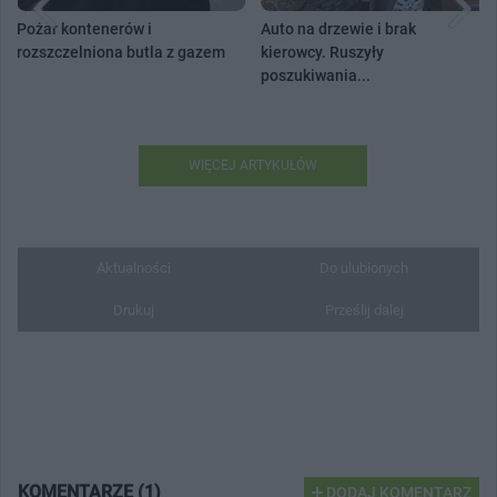
Pożar kontenerów i
Auto na drzewie i brak
rozszczelniona butla z gazem
kierowcy. Ruszyły
poszukiwania...
WIĘCEJ ARTYKUŁÓW
Aktualności
Do ulubionych
Drukuj
Prześlij dalej
KOMENTARZE (1)
DODAJ KOMENTARZ