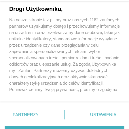
Drogi Użytkowniku,
Na naszej stronie tcz.pl, my oraz naszych 1162 zaufanych
partnerów uzyskujemy dostęp i przechowujemy informacje
na urządzeniu oraz przetwarzamy dane osobowe, takie jak
unikalne identyfikatory, standardowe informacje wysyłane
przez urządzenie czy dane przeglądania w celu
zapewniania spersonalizowanych reklam, wybór
O FIRMIE
POLITYKA PRYWATNOŚCI
HOSTING
spersonalizowanych treści, pomiar reklam i treści, badanie
REKLAMA
WSPÓŁPRACA
RSS
FACEBOOK
KONTAKT
odbiorców oraz ulepszanie usług. Za zgodą Użytkownika
my i Zaufani Partnerzy możemy używać dokładnych
Nasze serwisy
danych geolokalizacyjnych oraz aktywnie skanować
charakterystykę urządzenia do celów identyfikacji.
Aktualności
Muzyka i kultura
Ponieważ cenimy Twoją prywatność, prosimy o zgodę na
Tcz24
Archiwum wydarzeń
korzystanie z tych technologii poprzez kliknięcie
Kronika Policyjna
Telewizja Internetowa
„Akceptuję”. Zgoda jest dobrowolna i zawsze możesz ją
Kalendarz imprez
Sport
zmienić/wycofać klikając przycisk ustawień prywatności
Salony urody i masażu
Żłobki i przedszkola
PARTNERZY
USTAWIENIA
Historia miasta
Zdjęcia miasta
znajdujący się w lewym dolnym rogu strony
. Niektóre
Władze miasta
Zabytki
rodzaje przetwarzania danych nie wymagają zgody
użytkownika, ale masz prawo sprzeciwić się takiemu