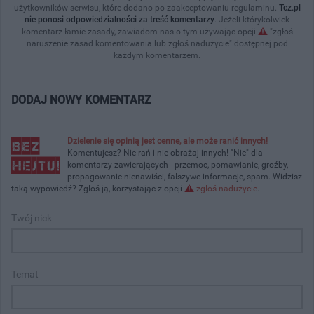
użytkowników serwisu, które dodano po zaakceptowaniu regulaminu.
Tcz.pl
nie ponosi odpowiedzialności za treść komentarzy
. Jeżeli którykolwiek
komentarz łamie zasady, zawiadom nas o tym używając opcji
"zgłoś
naruszenie zasad komentowania lub zgłoś nadużycie" dostępnej pod
każdym komentarzem.
DODAJ NOWY KOMENTARZ
Dzielenie się opinią jest cenne, ale może ranić innych!
Komentujesz? Nie rań i nie obrażaj innych! "Nie" dla
komentarzy zawierających - przemoc, pomawianie, groźby,
propagowanie nienawiści, fałszywe informacje, spam. Widzisz
taką wypowiedź? Zgłoś ją, korzystając z opcji
zgłoś nadużycie
.
Twój nick
Temat