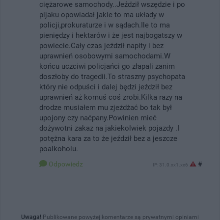
ciężarowe samochody..Jeździł wszędzie i po
pijaku opowiadał jakie to ma układy w
policji,prokuraturze i w sądach.Ile to ma
pieniędzy i hektarów i że jest najbogatszy w
powiecie.Cały czas jeździł napity i bez
uprawnień osobowymi samochodami.W
końcu uczciwi policjańci go złapali zanim
doszłoby do tragedii.To straszny psychopata
który nie odpuści i dalej będzi jeździł bez
uprawnień aż komuś coś zrobi.Kilka razy na
drodze musiałem mu zjeżdżać bo tak był
upojony czy naćpany.Powinien mieć
dożywotni zakaz na jakiekolwiek pojazdy .I
potężna kara za to że jeździł bez a jeszcze
poalkoholu.
Odpowiedz
#
IP: 31.0.xx1.xx6
Uwaga!
Publikowane powyżej komentarze są prywatnymi opiniami