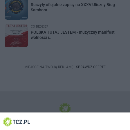
Ruszyły oficjalne zapisy na XXXV Uliczny Bieg
Sambora
CO BĘDZIE?
POLSKA TUTAJ JESTEM - muzyczny manifest
wolności i...
MIEJSCE NA TWOJĄ REKLAMĘ -
SPRAWDŹ OFERTĘ
© 2001-2026 Tczew - TCZ.PL Sp. z o.o. Internetowy Serwis Informacyjny Miasta
Tczewa