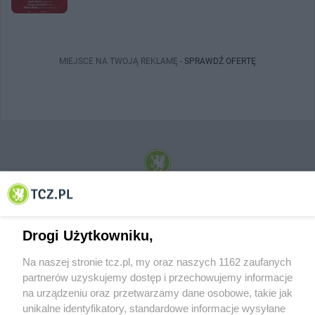
MIEJSCE NA TWOJĄ REKLAMĘ -
SPRAWDŹ OFERTĘ
© 2001-2026 Tczew - TCZ.PL Sp. z o.o. Internetowy Serwis Informacyjny Miasta
Tczewa
Drogi Użytkowniku,
Na naszej stronie tcz.pl, my oraz naszych 1162 zaufanych
partnerów uzyskujemy dostęp i przechowujemy informacje
na urządzeniu oraz przetwarzamy dane osobowe, takie jak
unikalne identyfikatory, standardowe informacje wysyłane