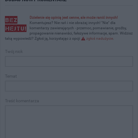
Dzielenie się opinią jest cenne, ale może ranić innych!
Komentujesz? Nie rań i nie obrażaj innych! "Nie" dla
komentarzy zawierających - przemoc, pomawianie, groźby,
propagowanie nienawiści, fałszywe informacje, spam. Widzisz
taką wypowiedź? Zgłoś ją, korzystając z opcji
zgłoś nadużycie
.
Twój nick
Temat
Treść komentarza