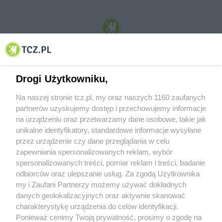
© 2001-2026 Tczew - TCZ.PL Sp. z o.o. Internetowy Serwis Informacyjny Miasta
Tczewa
Drogi Użytkowniku,
Na naszej stronie tcz.pl, my oraz naszych 1160 zaufanych
partnerów uzyskujemy dostęp i przechowujemy informacje
na urządzeniu oraz przetwarzamy dane osobowe, takie jak
unikalne identyfikatory, standardowe informacje wysyłane
przez urządzenie czy dane przeglądania w celu
zapewniania spersonalizowanych reklam, wybór
O FIRMIE
POLITYKA PRYWATNOŚCI
HOSTING
spersonalizowanych treści, pomiar reklam i treści, badanie
REKLAMA
WSPÓŁPRACA
RSS
FACEBOOK
KONTAKT
odbiorców oraz ulepszanie usług. Za zgodą Użytkownika
my i Zaufani Partnerzy możemy używać dokładnych
Nasze serwisy
danych geolokalizacyjnych oraz aktywnie skanować
charakterystykę urządzenia do celów identyfikacji.
Aktualności
Muzyka i kultura
Ponieważ cenimy Twoją prywatność, prosimy o zgodę na
Tcz24
Archiwum wydarzeń