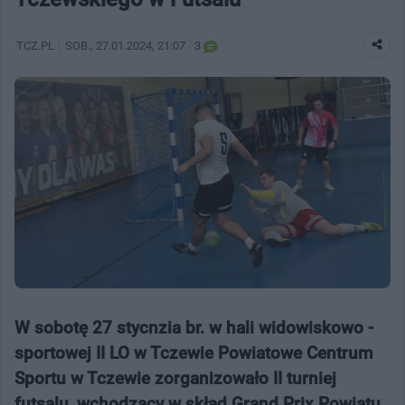
TCZ.PL
SOB.
, 27.01.2024, 21:07
3
W sobotę 27 stycnzia br. w hali widowiskowo -
sportowej II LO w Tczewie Powiatowe Centrum
Sportu w Tczewie zorganizowało II turniej
futsalu, wchodzący w skład Grand Prix Powiatu