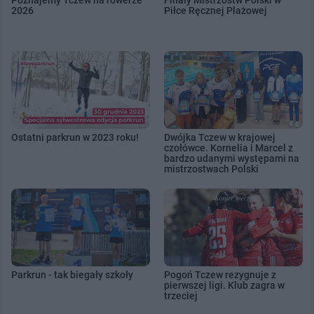
Poznajemy Tczew na rowerze
Finały Mistrzostw Polski w
2026
Piłce Ręcznej Plażowej
Ostatni parkrun w 2023 roku!
Dwójka Tczew w krajowej
czołówce. Kornelia i Marcel z
bardzo udanymi występami na
mistrzostwach Polski
Parkrun - tak biegały szkoły
Pogoń Tczew rezygnuje z
pierwszej ligi. Klub zagra w
trzeciej