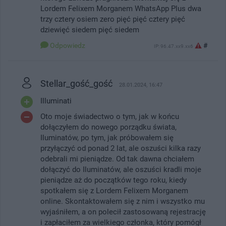
Lordem Felixem Morganem WhatsApp Plus dwa
trzy cztery osiem zero pięć pięć cztery pięć
dziewięć siedem pięć siedem
Odpowiedz
#
IP: 96.47.xx9.xx6
Stellar_gość_gość
28.01.2024, 16:47
Illuminati
Oto moje świadectwo o tym, jak w końcu
dołączyłem do nowego porządku świata,
Iluminatów, po tym, jak próbowałem się
przyłączyć od ponad 2 lat, ale oszuści kilka razy
odebrali mi pieniądze. Od tak dawna chciałem
dołączyć do Iluminatów, ale oszuści kradli moje
pieniądze aż do początków tego roku, kiedy
spotkałem się z Lordem Felixem Morganem
online. Skontaktowałem się z nim i wszystko mu
wyjaśniłem, a on polecił zastosowaną rejestrację
i zapłaciłem za wielkiego członka, który pomógł