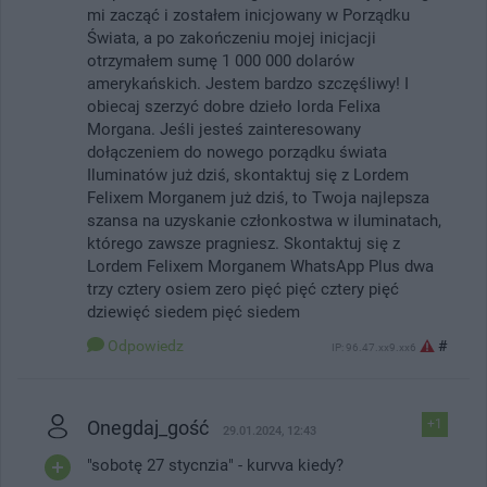
mi zacząć i zostałem inicjowany w Porządku
Świata, a po zakończeniu mojej inicjacji
otrzymałem sumę 1 000 000 dolarów
amerykańskich. Jestem bardzo szczęśliwy! I
obiecaj szerzyć dobre dzieło lorda Felixa
Morgana. Jeśli jesteś zainteresowany
dołączeniem do nowego porządku świata
Iluminatów już dziś, skontaktuj się z Lordem
Felixem Morganem już dziś, to Twoja najlepsza
szansa na uzyskanie członkostwa w iluminatach,
którego zawsze pragniesz. Skontaktuj się z
Lordem Felixem Morganem WhatsApp Plus dwa
trzy cztery osiem zero pięć pięć cztery pięć
dziewięć siedem pięć siedem
Odpowiedz
#
IP: 96.47.xx9.xx6
Onegdaj_gość
+1
29.01.2024, 12:43
"sobotę 27 stycnzia" - kurvva kiedy?