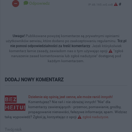
Odpowiedz
#
IP: 46.165.xx0.xx8
Uwaga!
Publikowane powyżej komentarze są prywatnymi opiniami
użytkowników serwisu, które dodano po zaakceptowaniu regulaminu.
Tcz.pl
nie ponosi odpowiedzialności za treść komentarzy
. Jeżeli którykolwiek
komentarz łamie zasady, zawiadom nas o tym używając opcji
"zgłoś
naruszenie zasad komentowania lub zgłoś nadużycie" dostępnej pod
każdym komentarzem.
DODAJ NOWY KOMENTARZ
Dzielenie się opinią jest cenne, ale może ranić innych!
Komentujesz? Nie rań i nie obrażaj innych! "Nie" dla
komentarzy zawierających - przemoc, pomawianie, groźby,
propagowanie nienawiści, fałszywe informacje, spam. Widzisz
taką wypowiedź? Zgłoś ją, korzystając z opcji
zgłoś nadużycie
.
Twój nick