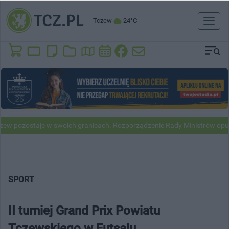
Tczew
24°C
Toggl
naviga
ozostaje w swoich granicach. Rozporządzenie Rady Ministrów opubliko
SPORT
II turniej Grand Prix Powiatu
Tczewskiego w Futsalu