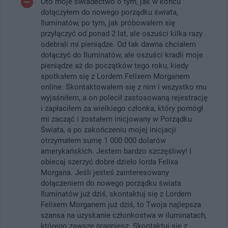
Oto moje świadectwo o tym, jak w końcu
dołączyłem do nowego porządku świata,
Iluminatów, po tym, jak próbowałem się
przyłączyć od ponad 2 lat, ale oszuści kilka razy
odebrali mi pieniądze. Od tak dawna chciałem
dołączyć do Iluminatów, ale oszuści kradli moje
pieniądze aż do początków tego roku, kiedy
spotkałem się z Lordem Felixem Morganem
online. Skontaktowałem się z nim i wszystko mu
wyjaśniłem, a on polecił zastosowaną rejestrację
i zapłaciłem za wielkiego członka, który pomógł
mi zacząć i zostałem inicjowany w Porządku
Świata, a po zakończeniu mojej inicjacji
otrzymałem sumę 1 000 000 dolarów
amerykańskich. Jestem bardzo szczęśliwy! I
obiecaj szerzyć dobre dzieło lorda Felixa
Morgana. Jeśli jesteś zainteresowany
dołączeniem do nowego porządku świata
Iluminatów już dziś, skontaktuj się z Lordem
Felixem Morganem już dziś, to Twoja najlepsza
szansa na uzyskanie członkostwa w iluminatach,
którego zawsze pragniesz. Skontaktuj się z