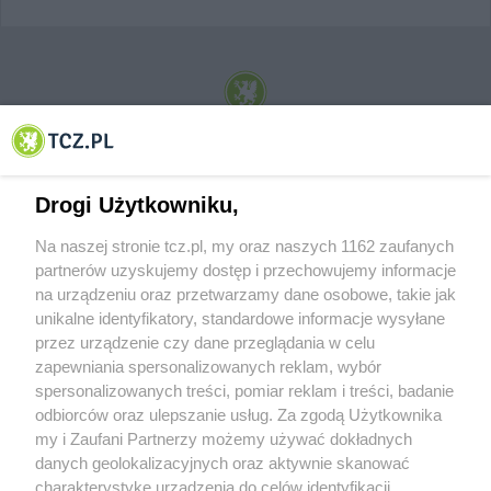
© 2001-2026 Tczew - TCZ.PL Sp. z o.o. Internetowy Serwis Informacyjny Miasta
Tczewa
Drogi Użytkowniku,
Na naszej stronie tcz.pl, my oraz naszych 1162 zaufanych
partnerów uzyskujemy dostęp i przechowujemy informacje
na urządzeniu oraz przetwarzamy dane osobowe, takie jak
unikalne identyfikatory, standardowe informacje wysyłane
przez urządzenie czy dane przeglądania w celu
zapewniania spersonalizowanych reklam, wybór
O FIRMIE
POLITYKA PRYWATNOŚCI
HOSTING
spersonalizowanych treści, pomiar reklam i treści, badanie
REKLAMA
WSPÓŁPRACA
RSS
FACEBOOK
KONTAKT
odbiorców oraz ulepszanie usług. Za zgodą Użytkownika
my i Zaufani Partnerzy możemy używać dokładnych
Nasze serwisy
danych geolokalizacyjnych oraz aktywnie skanować
charakterystykę urządzenia do celów identyfikacji.