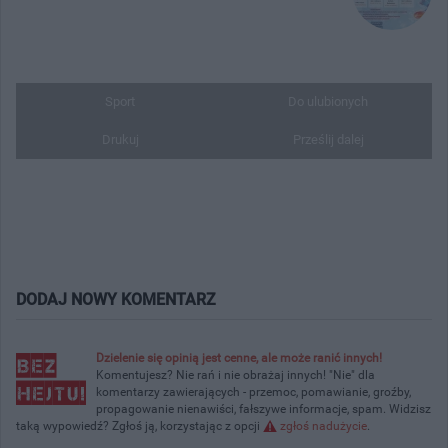
Sport
Do ulubionych
Drukuj
Prześlij dalej
DODAJ NOWY KOMENTARZ
Dzielenie się opinią jest cenne, ale może ranić innych!
Komentujesz? Nie rań i nie obrażaj innych! "Nie" dla
komentarzy zawierających - przemoc, pomawianie, groźby,
propagowanie nienawiści, fałszywe informacje, spam. Widzisz
taką wypowiedź? Zgłoś ją, korzystając z opcji
zgłoś nadużycie
.