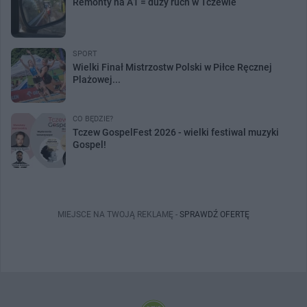
Remonty na A1 = duży ruch w Tczewie
SPORT
Wielki Finał Mistrzostw Polski w Piłce Ręcznej
Plażowej...
CO BĘDZIE?
Tczew GospelFest 2026 - wielki festiwal muzyki
Gospel!
MIEJSCE NA TWOJĄ REKLAMĘ -
SPRAWDŹ OFERTĘ