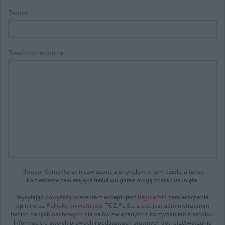
Temat
Treść komentarza
Uwaga! Komentarze niezwiązane z artykułem w tym dziale, a także
komentarze zawierające treści wulgarne mogą zostać usunięte.
Wysyłając powyższy komentarz akceptujesz
Regulamin
zamieszczania
opinii oraz
Politykę prywatności
. TCZ.PL Sp. z o.o. jest administratorem
twoich danych osobowych dla celów związanych z korzystaniem z serwisu.
Informacje o swoich prawach i podstawach prawnych dot. przetwarzania