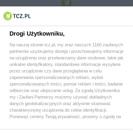
© 2001-2026 Tczew - TCZ.PL Sp. z o.o. Internetowy Serwis Informacyjny Miasta
Tczewa
Drogi Użytkowniku,
Na naszej stronie tcz.pl, my oraz naszych 1160 zaufanych
partnerów uzyskujemy dostęp i przechowujemy informacje
na urządzeniu oraz przetwarzamy dane osobowe, takie jak
unikalne identyfikatory, standardowe informacje wysyłane
przez urządzenie czy dane przeglądania w celu
zapewniania spersonalizowanych reklam, wybór
O FIRMIE
POLITYKA PRYWATNOŚCI
HOSTING
spersonalizowanych treści, pomiar reklam i treści, badanie
REKLAMA
WSPÓŁPRACA
RSS
FACEBOOK
KONTAKT
odbiorców oraz ulepszanie usług. Za zgodą Użytkownika
my i Zaufani Partnerzy możemy używać dokładnych
Nasze serwisy
danych geolokalizacyjnych oraz aktywnie skanować
charakterystykę urządzenia do celów identyfikacji.
Aktualności
Muzyka i kultura
Ponieważ cenimy Twoją prywatność, prosimy o zgodę na
Tcz24
Archiwum wydarzeń
korzystanie z tych technologii poprzez kliknięcie
Kronika Policyjna
Telewizja Internetowa
„Akceptuję”. Zgoda jest dobrowolna i zawsze możesz ją
Kalendarz imprez
Sport