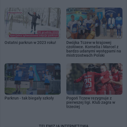
Ostatni parkrun w 2023 roku!
Dwójka Tczew w krajowej
czołówce. Kornelia i Marcel z
bardzo udanymi występami na
mistrzostwach Polski
Parkrun - tak biegały szkoły
Pogoń Tczew rezygnuje z
pierwszej ligi. Klub zagra w
trzeciej
TELEWIZJA INTERNETOWA