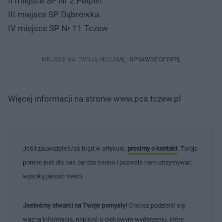
II miejsce SP Nr 2 Pelplin
III miejsce SP Dąbrówka
IV miejsce SP Nr 11 Tczew
MIEJSCE NA TWOJĄ REKLAMĘ -
SPRAWDŹ OFERTĘ
Więcej informacji na stronie www.pcs.tczew.pl
Jeśli zauważyłeś/aś błąd w artykule,
prosimy o kontakt
. Twoja
pomoc jest dla nas bardzo cenna i pozwala nam utrzymywać
wysoką jakość treści.
Jesteśmy otwarci na Twoje pomysły!
Chcesz podzielić się
ważną informacją, napisać o ciekawym wydarzeniu, które