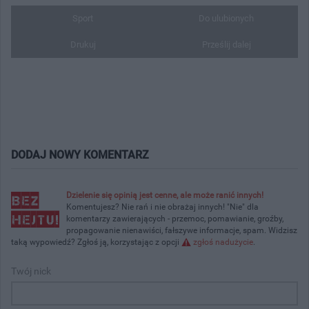
Sport
Do ulubionych
Drukuj
Prześlij dalej
DODAJ NOWY KOMENTARZ
Dzielenie się opinią jest cenne, ale może ranić innych!
Komentujesz? Nie rań i nie obrażaj innych! "Nie" dla
komentarzy zawierających - przemoc, pomawianie, groźby,
propagowanie nienawiści, fałszywe informacje, spam. Widzisz
taką wypowiedź? Zgłoś ją, korzystając z opcji
zgłoś nadużycie
.
Twój nick