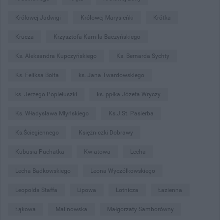
Królowej Jadwigi
Królowej Marysieńki
Krótka
Krucza
Krzysztofa Kamila Baczyńskiego
Ks. Aleksandra Kupczyńskiego
Ks. Bernarda Sychty
Ks. Feliksa Bolta
ks. Jana Twardowskiego
ks. Jerzego Popiełuszki
ks. ppłka Józefa Wryczy
Ks. Władysława Młyńskiego
Ks.J.St. Pasierba
Ks.Ściegiennego
Księżniczki Dobrawy
Kubusia Puchatka
Kwiatowa
Lecha
Lecha Bądkowskiego
Leona Wyczółkowskiego
Leopolda Staffa
Lipowa
Lotnicza
Łazienna
Łąkowa
Malinowska
Małgorzaty Samborówny