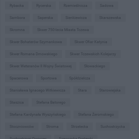
Rybacka
Rycerska
Rzemieślnicza
Sadowa
Sambora
Saperska
Sienkiewicza
Skarszewska
Skromna
Skwer 750-lecia Miasta Tczewa
Skwer Bohaterów Szymankowa
Skwer Ofiar Katynia
Skwer Romana Dmowskiego
Skwer Tczewskich Kolejarzy
Skwer Weteranów II Wojny Światowej
Słowackiego
Spacerowa
Sportowa
Spółdzielcza
Stanisława Ignacego Witkiewicza
Stara
Starowiejska
Staszica
Stefana Batorego
Stefana Kardynała Wyszyńskiego
Stefana Żeromskiego
Stoczniowców
Stroma
Strzelecka
Suchostrzycka
Suchostrzygi Dworzec
Szewczyka Dratewki