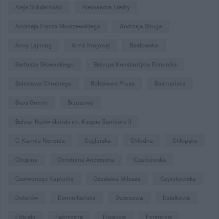
Aleja Solidarności
Aleksandra Fredry
Andrzeja Frycza Modrzewskiego
Andrzeja Struga
Anny Łajming
Armii Krajowej
Bałdowska
Bartosza Głowackiego
Biskupa Konstantyna Dominika
Bolesława Chrobrego
Bolesława Prusa
Bosmańska
Braci Grimm
Brzozowa
Bulwar Nadwiślański im. Księcia Sambora II
C. Kamila Norwida
Ceglarska
Chłodna
Chłopska
Chopina
Christiana Andersena
Czatkowska
Czerwonego Kapturka
Czesława Miłosza
Czyżykowska
Dokerów
Dominikańska
Dworcowa
Działkowa
Elżbiety
Fabryczna
Flisaków
Forsterów