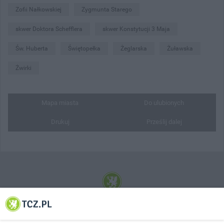
Zofii Nałkowskiej
Zygmunta Starego
skwer Doktora Schefflera
skwer Konstytucji 3 Maja
Św. Huberta
Świętopełka
Żeglarska
Żuławska
Żwirki
Mapa miasta
Do ulubionych
Drukuj
Prześlij dalej
© 2001-2026 Tczew - TCZ.PL Sp. z o.o. Internetowy Serwis Informacyjny Miasta
Tczewa