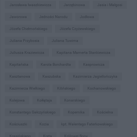
Jarosława Iwaszkiewicza
Jarzębinowa
Jasia i Małgosi
Jaworowa
Jedności Narodu
Jodłowa
Józefa Chełmońskiego
Józefa Czyżewskiego
Juliana Przybosia
Juliana Tuwima
Juliusza Kraziewicza
Kapitana Mamerta Stankiewicza
Kapitańska
Karola Borchardta
Kasprowicza
Kasztanowa
Kaszubska
Kazimierza Jagiellończyka
Kazimierza Wielkiego
Kilińskiego
Kochanowskiego
Kolejowa
Kołłątaja
Konarskiego
Konstantego Gałczyńskiego
Kopernika
Kościelna
Kościuszki
Kozia
kpt. Walentego Faterkowskiego
Krasińskiego
Kręta
Królowej Bony