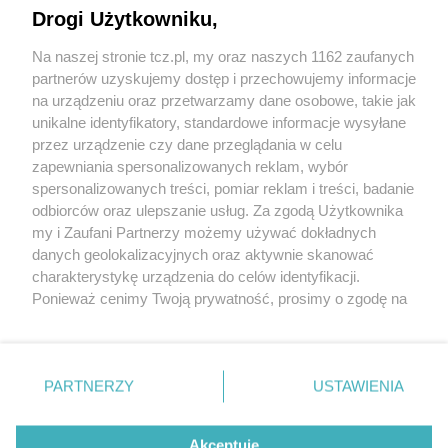
Drogi Użytkowniku,
Na naszej stronie tcz.pl, my oraz naszych 1162 zaufanych
partnerów uzyskujemy dostęp i przechowujemy informacje
na urządzeniu oraz przetwarzamy dane osobowe, takie jak
unikalne identyfikatory, standardowe informacje wysyłane
przez urządzenie czy dane przeglądania w celu
zapewniania spersonalizowanych reklam, wybór
O FIRMIE
POLITYKA PRYWATNOŚCI
HOSTING
spersonalizowanych treści, pomiar reklam i treści, badanie
REKLAMA
WSPÓŁPRACA
RSS
FACEBOOK
KONTAKT
odbiorców oraz ulepszanie usług. Za zgodą Użytkownika
my i Zaufani Partnerzy możemy używać dokładnych
Nasze serwisy
danych geolokalizacyjnych oraz aktywnie skanować
charakterystykę urządzenia do celów identyfikacji.
Aktualności
Muzyka i kultura
Ponieważ cenimy Twoją prywatność, prosimy o zgodę na
Tcz24
Archiwum wydarzeń
korzystanie z tych technologii poprzez kliknięcie
Kronika Policyjna
Telewizja Internetowa
„Akceptuję”. Zgoda jest dobrowolna i zawsze możesz ją
Kalendarz imprez
Sport
zmienić/wycofać klikając przycisk ustawień prywatności
Salony urody i masażu
Żłobki i przedszkola
PARTNERZY
USTAWIENIA
Historia miasta
Zdjęcia miasta
znajdujący się w lewym dolnym rogu strony
. Niektóre
Władze miasta
Zabytki
rodzaje przetwarzania danych nie wymagają zgody
użytkownika, ale masz prawo sprzeciwić się takiemu
Akceptuję