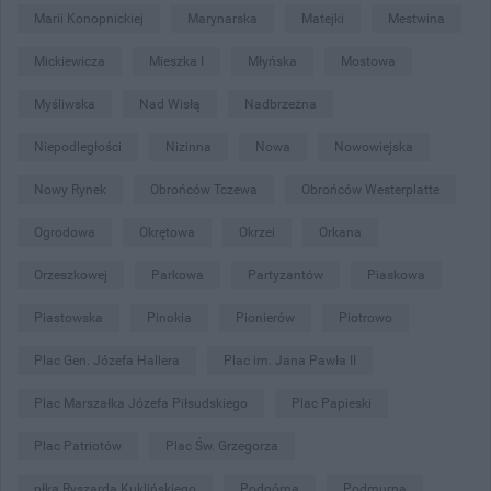
Marii Konopnickiej
Marynarska
Matejki
Mestwina
Mickiewicza
Mieszka I
Młyńska
Mostowa
Myśliwska
Nad Wisłą
Nadbrzeżna
Niepodległości
Nizinna
Nowa
Nowowiejska
Nowy Rynek
Obrońców Tczewa
Obrońców Westerplatte
Ogrodowa
Okrętowa
Okrzei
Orkana
Orzeszkowej
Parkowa
Partyzantów
Piaskowa
Piastowska
Pinokia
Pionierów
Piotrowo
Plac Gen. Józefa Hallera
Plac im. Jana Pawła II
Plac Marszałka Józefa Piłsudskiego
Plac Papieski
Plac Patriotów
Plac Św. Grzegorza
płka Ryszarda Kuklińskiego
Podgórna
Podmurna