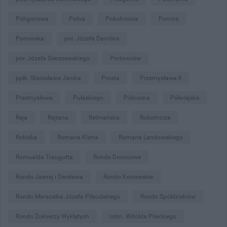
Poligonowa
Polna
Południowa
Pomira
Pomorska
por. Józefa Dambka
por. Józefa Gierszewskiego
Portowców
ppłk. Stanisława Janika
Prosta
Przemysława II
Przemysłowa
Pułaskiego
Północna
Półwiejska
Reja
Rejtana
Retmańska
Robotnicza
Rokicka
Romana Klima
Romana Landowskiego
Romualda Traugutta
Rondo Dworcowe
Rondo Jasnej i Dersława
Rondo Kociewskie
Rondo Marszałka Józefa Piłsudskiego
Rondo Spółdzielców
Rondo Żołnierzy Wyklętych
rotm. Witolda Pileckiego