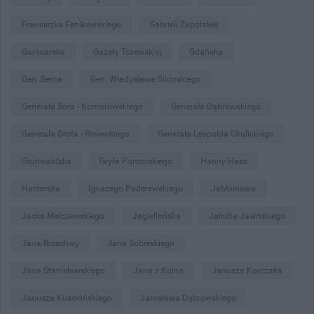
Franciszka Fenikowskiego
Gabrieli Zapolskiej
Garncarska
Gazety Tczewskiej
Gdańska
Gen. Bema
Gen. Władysława Sikorskiego
Generała Bora - Komorowskiego
Generała Dąbrowskiego
Generała Grota - Roweckiego
Generała Leopolda Okulickiego
Grunwaldzka
Gryfa Pomorskiego
Hanny Hass
Harcerska
Ignacego Paderewskiego
Jabłoniowa
Jacka Malczewskiego
Jagiellońska
Jakuba Jasińskiego
Jana Brzechwy
Jana Sobieskiego
Jana Stanisławskiego
Jana z Kolna
Janusza Korczaka
Janusza Kusocińskiego
Jarosława Dąbrowskiego