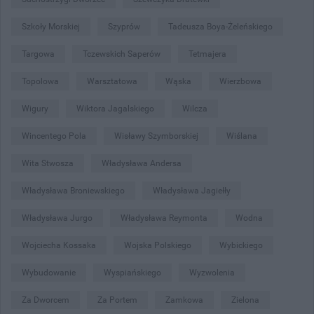
Szkoły Morskiej
Szyprów
Tadeusza Boya-Żeleńskiego
Targowa
Tczewskich Saperów
Tetmajera
Topolowa
Warsztatowa
Wąska
Wierzbowa
Wigury
Wiktora Jagalskiego
Wilcza
Wincentego Pola
Wisławy Szymborskiej
Wiślana
Wita Stwosza
Władysława Andersa
Władysława Broniewskiego
Władysława Jagiełły
Władysława Jurgo
Władysława Reymonta
Wodna
Wojciecha Kossaka
Wojska Polskiego
Wybickiego
Wybudowanie
Wyspiańskiego
Wyzwolenia
Za Dworcem
Za Portem
Zamkowa
Zielona