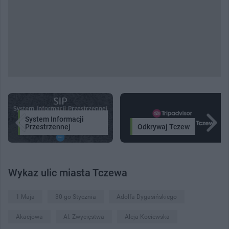
System Informacji
Przestrzennej
Odkrywaj Tczew
Wykaz ulic miasta Tczewa
1 Maja
30-go Stycznia
Adolfa Dygasińskiego
Akacjowa
Al. Zwycięstwa
Aleja Kociewska