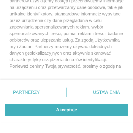
partnerów uzyskujemy dostęp i przechowujemy informacje
na urządzeniu oraz przetwarzamy dane osobowe, takie jak
unikalne identyfikatory, standardowe informacje wysyłane
przez urządzenie czy dane przeglądania w celu
zapewniania spersonalizowanych reklam, wybór
O FIRMIE
POLITYKA PRYWATNOŚCI
HOSTING
spersonalizowanych treści, pomiar reklam i treści, badanie
REKLAMA
WSPÓŁPRACA
RSS
FACEBOOK
KONTAKT
odbiorców oraz ulepszanie usług. Za zgodą Użytkownika
my i Zaufani Partnerzy możemy używać dokładnych
Nasze serwisy
danych geolokalizacyjnych oraz aktywnie skanować
charakterystykę urządzenia do celów identyfikacji.
Aktualności
Muzyka i kultura
Ponieważ cenimy Twoją prywatność, prosimy o zgodę na
Tcz24
Archiwum wydarzeń
korzystanie z tych technologii poprzez kliknięcie
Kronika Policyjna
Telewizja Internetowa
„Akceptuję”. Zgoda jest dobrowolna i zawsze możesz ją
Kalendarz imprez
Sport
zmienić/wycofać klikając przycisk ustawień prywatności
Salony urody i masażu
Żłobki i przedszkola
PARTNERZY
USTAWIENIA
Historia miasta
Zdjęcia miasta
znajdujący się w lewym dolnym rogu strony
. Niektóre
Władze miasta
Zabytki
rodzaje przetwarzania danych nie wymagają zgody
użytkownika, ale masz prawo sprzeciwić się takiemu
Akceptuję
przetwarzaniu. Preferencje będą miały zastosowania tylko
na tej witrynie.
Zainstaluj aplikację Tcz.pl w Google Play:
Android
Zapoznaj się z poniższymi informacjami, abyś mógł