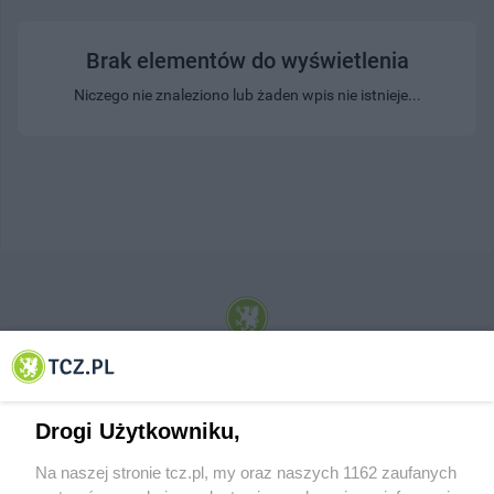
Brak elementów do wyświetlenia
Niczego nie znaleziono lub żaden wpis nie istnieje...
© 2001-2026 Tczew - TCZ.PL Sp. z o.o. Internetowy Serwis Informacyjny Miasta
Tczewa
Drogi Użytkowniku,
Na naszej stronie tcz.pl, my oraz naszych 1162 zaufanych