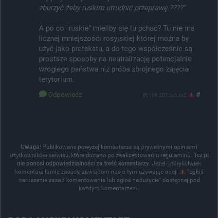
zburzyć żeby ruskim utrudnić przeprawę.????"
A po co "ruskie" mieliby się tu pchać? Tu nie ma
licznej mniejszości rosyjskiej której można by
użyć jako pretekstu, a do tego współcześnie są
prostsze sposoby na neutralizację potencjalnie
wrogiego państwa niż próba zbrojnego zajęcia
terytorium.
Odpowiedz
#
IP: 109.207.xx6.xx2
Uwaga!
Publikowane powyżej komentarze są prywatnymi opiniami
użytkowników serwisu, które dodano po zaakceptowaniu regulaminu.
Tcz.pl
nie ponosi odpowiedzialności za treść komentarzy
. Jeżeli którykolwiek
komentarz łamie zasady, zawiadom nas o tym używając opcji
"zgłoś
naruszenie zasad komentowania lub zgłoś nadużycie" dostępnej pod
każdym komentarzem.