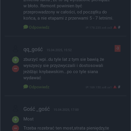
w błoto. Remont powinien być
przeprowadzony w całości, od początku do
końca, a nie etapami z przerwami 5 - 7 letnimi.
Odpowiedz
#
IP: 178.235.xx6.xx3
qq_gość
-3
15.04.2025, 15:52
zburzyć wpi..du tyle lat z tym sie bawią że
wyszyscy sie przyzwyczaili i dostosowali
jeżdżąc knybawskim...po co tyle siana
wydawać
Odpowiedz
#
IP: 169.150.xx8.xx1
Gość _gość
15.04.2025, 17:00
Most
Trzeba rozebrać ten most,strata pieniędzy,te