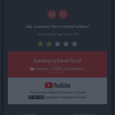
Jak oceniasz ten materiał wideo?
Ocena ogólna tego wideo:
2.5
Subskrybuj kanał Tcz.pl
15200
YOUTUBE
SUBSKRYBCJI
Kanał wideo Telewizji Tczew w YouTube
14 501 684
wyświetleń wszystkich filmów
Telewizja...
Do ulubionych