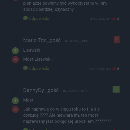
pieniądze powinny być wykorzystane w inny
sposób,bardziej użyteczny
Odpowiedz
#
IP: 83.8.xx3.xx7
Mario Tcz._gość
-2
15.04.2025, 18:49
Lisewski.
Most Lisewski.
Odpowiedz
#
IP: 37.47.xx7.xx0
DannyDy _gość
+1
15.04.2025, 23:18
Most
Jak naprawią go w ciągu roku to i ja się
dorzucę ???? Ale niewiara im, ten most
naprawiany jest odkąd się urodziłem ????????