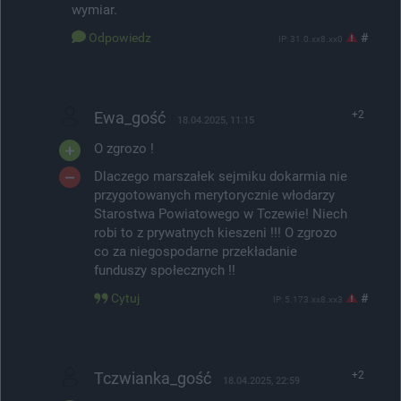
wymiar.
Odpowiedz
#
IP: 31.0.xx8.xx0
Ewa_gość
+2
18.04.2025, 11:15
O zgrozo !
Dlaczego marszałek sejmiku dokarmia nie
przygotowanych merytorycznie włodarzy
Starostwa Powiatowego w Tczewie! Niech
robi to z prywatnych kieszeni !!! O zgrozo
co za niegospodarne przekładanie
funduszy społecznych !!
Cytuj
#
IP: 5.173.xx8.xx3
Tczwianka_gość
+2
18.04.2025, 22:59