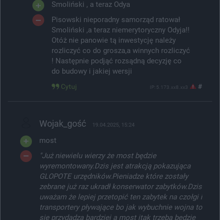
Smoliński , a teraz Odya
Pisowski nieporadny samorząd ratował
Smoliński ,a teraz niemerytoryczny Odyja!!
Otóż nie panowie tą inwestycję należy
rozliczyć co do grosza,a winnych rozliczyć
! Następnie podjąć rozsądną decyzję co
do budowy i jakiej wersji
Cytuj
#
IP: 5.173.xx8.xx3
Wojak_gość
19.04.2025, 15:24
most
"Już niewielu wierzy że most będzie
wyremontowany.Dzis jest atrakcją pokazująca
GLOPOTE urzędników.Pieniadze które zostały
zebrane już raz ukradł konserwator zabytków.Dzis
uważam że lepiej przetopić ten zabytek na czołgi i
transportery pływające bo jak wybuchnie wojna to
się przydadzą bardziej a most itak trzeba będzie