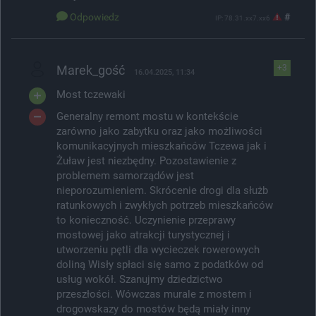
Odpowiedz
#
IP: 78.31.xx7.xx6
Marek_gość
+3
16.04.2025, 11:34
Most tczewaki
Generalny remont mostu w kontekście
zarówno jako zabytku oraz jako możliwości
komunikacyjnych mieszkańców Tczewa jak i
Żuław jest niezbędny. Pozostawienie z
problemem samorządów jest
nieporozumieniem. Skrócenie drogi dla służb
ratunkowych i zwykłych potrzeb mieszkańców
to konieczność. Uczynienie przeprawy
mostowej jako atrakcji turystycznej i
utworzeniu pętli dla wycieczek rowerowych
doliną Wisły spłaci się samo z podatków od
usług wokół. Szanujmy dziedzictwo
przeszłości. Wówczas murale z mostem i
drogowskazy do mostów będą miały inny