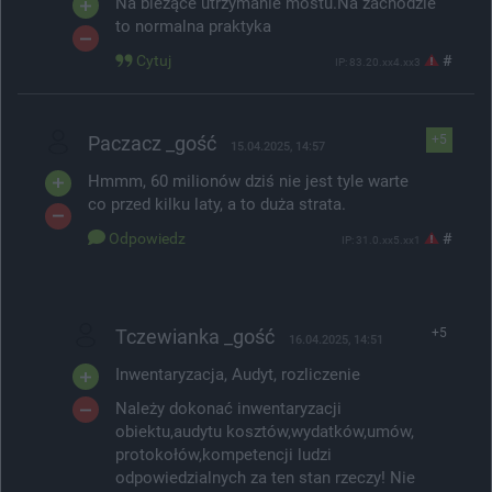
Na bieżące utrzymanie mostu.Na zachodzie
to normalna praktyka
Cytuj
#
IP: 83.20.xx4.xx3
Paczacz _gość
+5
15.04.2025, 14:57
Hmmm, 60 milionów dziś nie jest tyle warte
co przed kilku laty, a to duża strata.
Odpowiedz
#
IP: 31.0.xx5.xx1
Tczewianka _gość
+5
16.04.2025, 14:51
Inwentaryzacja, Audyt, rozliczenie
Należy dokonać inwentaryzacji
obiektu,audytu kosztów,wydatków,umów,
protokołów,kompetencji ludzi
odpowiedzialnych za ten stan rzeczy! Nie