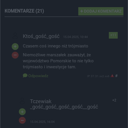
KOMENTARZE (21)
DODAJ KOMENTARZ
Ktoś_gość_gość
+11
15.04.2025, 10:44
Czasem coś innego niż trójmiasto
Niemożliwe marszałek zauważył, że
województwo Pomorskie to nie tylko
trójmiasto i inwestycje tam.
Odpowiedz
#
IP: 37.31.xx2.xx6
Tczewiak
+2
_gość_gość_gość_gość__gość
15.04.2025, 16:04