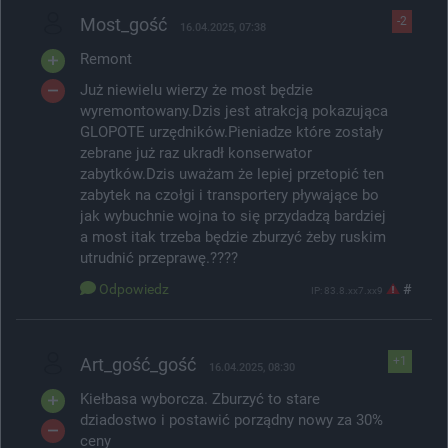
Most_gość
-2
16.04.2025, 07:38
Remont
Już niewielu wierzy że most będzie
wyremontowany.Dzis jest atrakcją pokazująca
GLOPOTE urzędników.Pieniadze które zostały
zebrane już raz ukradł konserwator
zabytków.Dzis uważam że lepiej przetopić ten
zabytek na czołgi i transportery pływające bo
jak wybuchnie wojna to się przydadzą bardziej
a most itak trzeba będzie zburzyć żeby ruskim
utrudnić przeprawę.????
Odpowiedz
#
IP: 83.8.xx7.xx9
Art_gość_gość
+1
16.04.2025, 08:30
Kiełbasa wyborcza. Zburzyć to stare
dziadostwo i postawić porządny nowy za 30%
ceny