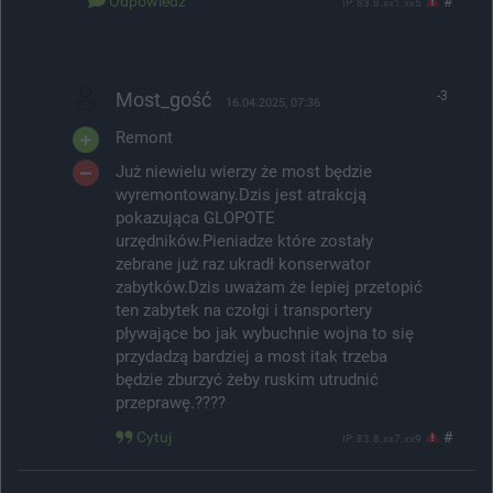
Odpowiedz
#
IP: 83.8.xx1.xx5
Most_gość
-3
16.04.2025, 07:36
Remont
Już niewielu wierzy że most będzie
wyremontowany.Dzis jest atrakcją
pokazująca GLOPOTE
urzędników.Pieniadze które zostały
zebrane już raz ukradł konserwator
zabytków.Dzis uważam że lepiej przetopić
ten zabytek na czołgi i transportery
pływające bo jak wybuchnie wojna to się
przydadzą bardziej a most itak trzeba
będzie zburzyć żeby ruskim utrudnić
przeprawę.????
Cytuj
#
IP: 83.8.xx7.xx9