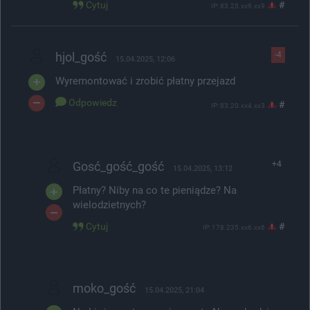
Cytuj
#
IP: 83.25.xx9.xx9
hjol_gość
-4
15.04.2025, 12:06
Wyremontować i zrobić płatny przejazd
Odpowiedz
#
IP: 83.20.xx4.xx3
Gosć_gość_gość
+4
15.04.2025, 13:12
Płatny? Niby na co te pieniądze? Na
wielodzietnych?
Cytuj
#
IP: 178.235.xx6.xx6
moko_gość
15.04.2025, 21:04