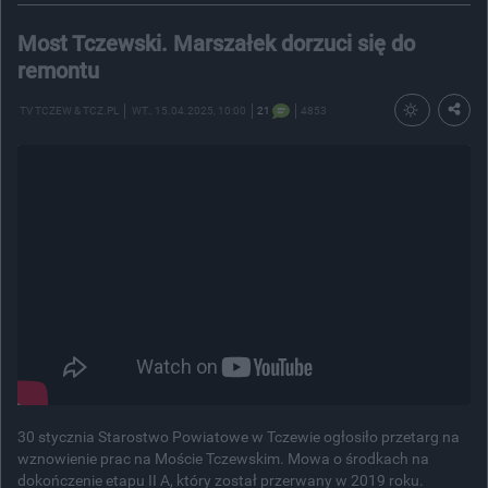
Most Tczewski. Marszałek dorzuci się do
remontu
TV TCZEW & TCZ.PL
WT.
, 15.04.2025, 10:00
21
4853
30 stycznia Starostwo Powiatowe w Tczewie ogłosiło przetarg na
wznowienie prac na Moście Tczewskim. Mowa o środkach na
dokończenie etapu II A, który został przerwany w 2019 roku.