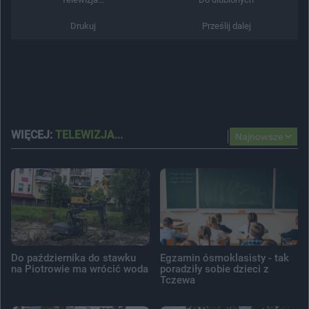
Drukuj
Prześlij dalej
WIĘCEJ:
TELEWIZJA...
Najnowsze
Do października do stawku
Egzamin ósmoklasisty - tak
na Piotrowie ma wrócić woda
poradziły sobie dzieci z
Tczewa