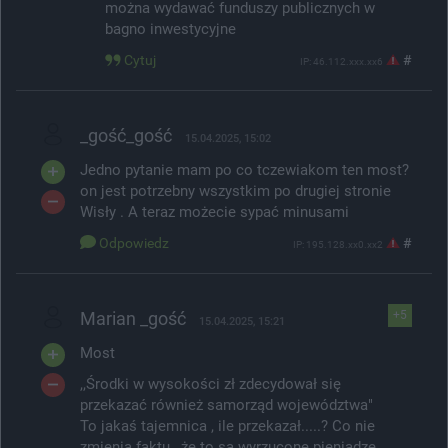
można wydawać funduszy publicznych w
bagno inwestycyjne
Cytuj
#
IP: 46.112.xxx.xx6
_gość_gość
15.04.2025, 15:02
Jedno pytanie mam po co tczewiakom ten most?
on jest potrzebny wszystkim po drugiej stronie
Wisły . A teraz możecie sypać minusami
Odpowiedz
#
IP: 195.128.xx0.xx2
Marian _gość
+5
15.04.2025, 15:21
Most
,,Środki w wysokości zł zdecydował się
przekazać również samorząd województwa"
To jakaś tajemnica , ile przekazał.....? Co nie
zmienia faktu , że to są wyrzucone pieniądze