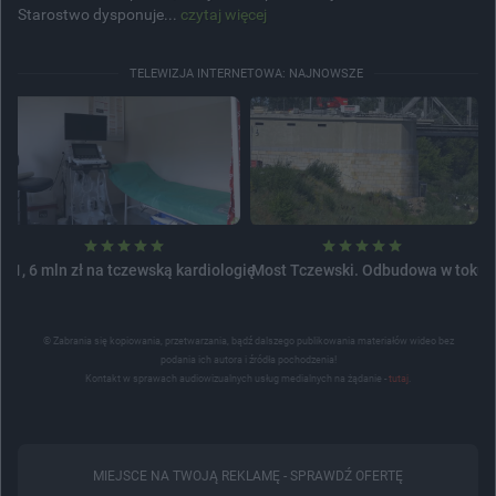
Starostwo dysponuje...
czytaj więcej
TELEWIZJA INTERNETOWA: NAJNOWSZE
1, 6 mln zł na tczewską kardiologię
Most Tczewski. Odbudowa w toku
© Zabrania się kopiowania, przetwarzania, bądź dalszego publikowania materiałów wideo bez
podania ich autora i źródła pochodzenia!
Kontakt w sprawach audiowizualnych usług medialnych na żądanie -
tutaj
.
MIEJSCE NA TWOJĄ REKLAMĘ -
SPRAWDŹ OFERTĘ