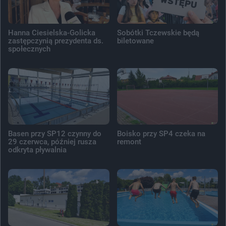
Hanna Ciesielska-Golicka
Sobótki Tczewskie będą
zastępczynią prezydenta ds.
biletowane
społecznych
Basen przy SP12 czynny do
Boisko przy SP4 czeka na
29 czerwca, później rusza
remont
odkryta pływalnia