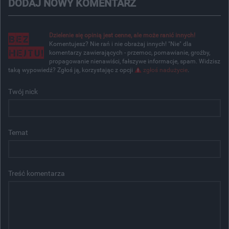
DODAJ NOWY KOMENTARZ
Dzielenie się opinią jest cenne, ale może ranić innych!
Komentujesz? Nie rań i nie obrażaj innych! "Nie" dla
komentarzy zawierających - przemoc, pomawianie, groźby,
propagowanie nienawiści, fałszywe informacje, spam. Widzisz
taką wypowiedź? Zgłoś ją, korzystając z opcji
zgłoś nadużycie
.
Twój nick
Temat
Treść komentarza