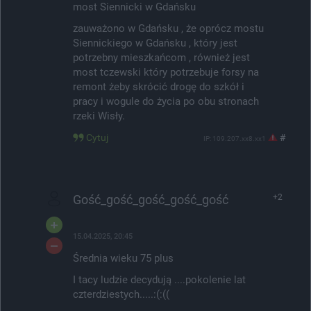
most Siennicki w Gdańsku
zauważono w Gdańsku , że oprócz mostu
Siennickiego w Gdańsku , który jest
potrzebny mieszkańcom , również jest
most tczewski który potrzebuje forsy na
remont żeby skrócić drogę do szkół i
pracy i wogule do życia po obu stronach
rzeki Wisły.
Cytuj
#
IP: 109.207.xx8.xx1
Gość_gość_gość_gość_gość
+2
15.04.2025, 20:45
Średnia wieku 75 plus
I tacy ludzie decydują ....pokolenie lat
czterdziestych.....:(:((