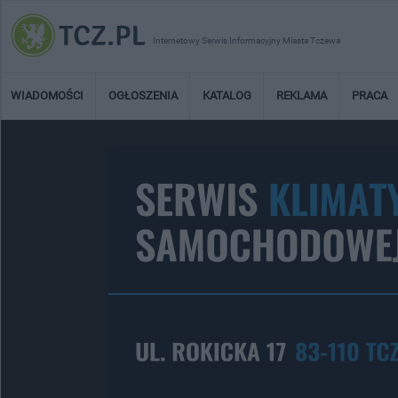
Internetowy Serwis Informacyjny Miasta Tczewa
WIADOMOŚCI
OGŁOSZENIA
KATALOG
REKLAMA
PRACA