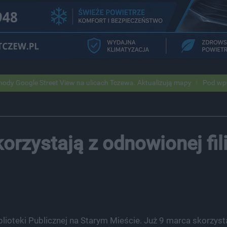
reet View na ulicach Tczewa. Aktualizują mapy
Pod wpływem alkohol
orzystają z odnowionej fili
Biblioteki Publicznej na Starym Mieście. Już 9 marca skorzyst