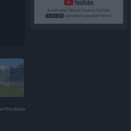
Kanał wideo Telewizji Tczew w YouTube
14 507 801
wyświetleń wszystkich filmów
 w Piłce Ręcznej Plażowej...