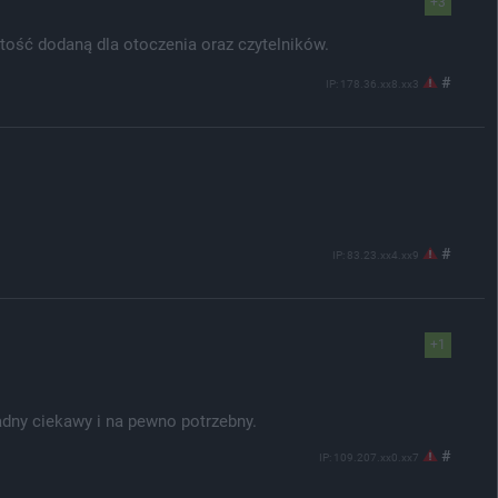
+3
tość dodaną dla otoczenia oraz czytelników.
#
IP: 178.36.xx8.xx3
#
IP: 83.23.xx4.xx9
+1
adny ciekawy i na pewno potrzebny.
#
IP: 109.207.xx0.xx7