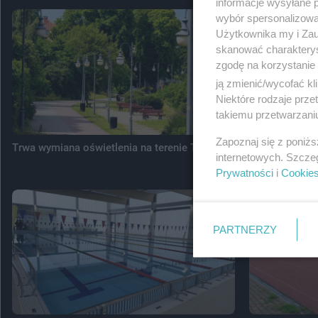
informacje wysyłane 
wybór spersonalizowan
Użytkownika my i Zau
skanować charakterys
zgodę na korzystanie 
ją zmienić/wycofać kl
Niektóre rodzaje prz
takiemu przetwarzaniu
Zapoznaj się z poniż
Trwa wymiana oświetlenia na terenie Tczewa
Miasto składa
internetowych. Szcze
dofinansowani
Prywatności
i
Cookie
PARTNERZY