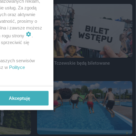
alizowanych reklam,
ie usług. Za zgodą
ych oraz aktywnie
watność, prosimy o
wolna i zawsze możesz
m rogu strony
.
sprzeciwić się
 naszych serwisów
ępczynią
Sobótki Tczewskie będą biletowane
esz w
Polityce
Akceptuję