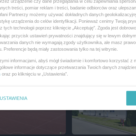
przez urządzenie czy dane przeglądania w celu zapewniania sperson
ych treści, pomiar reklam i treści, badanie odbiorców oraz ulepszan
fani Partnerzy możemy używać dokładnych danych geolokalizacyjn
tykę urządzenia do celów identyfikacji. Ponieważ cenimy Twoją pry
z tych technologii poprzez kliknięcie „Akceptuję”. Zgoda jest dobro
ikając przycisk ustawień prywatności znajdujący się w lewym dolny
etwarzania danych nie wymagają zgody użytkownika, ale masz prawo 
. Preferencje będą miały zastosowania tylko na tej witrynie.
szymi informacjami, abyś mógł świadomie i komfortowo korzystać z
 kolejne wnioski o
Hanna Ciesielska-Golicka zast
gółowe informacje dotyczące przetwarzania Twoich danych znajdzi
e zewnętrzne
prezydenta ds. społecznych
s
oraz po kliknięciu w „Ustawienia”.
USTAWIENIA