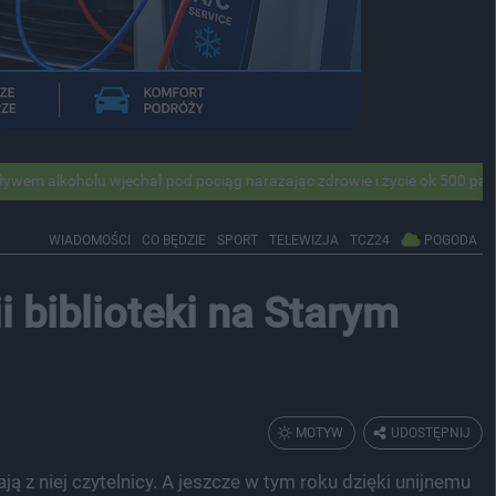
u wjechał pod pociąg narażając zdrowie i życie ok 500 pasażerów! PKP 
WIADOMOŚCI
CO BĘDZIE
SPORT
TELEWIZJA
TCZ24
POGODA
i biblioteki na Starym
MOTYW
UDOSTĘPNIJ
ają z niej czytelnicy. A jeszcze w tym roku dzięki unijnemu