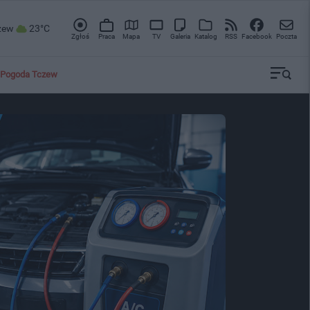
zew
23°C
Zgłoś
Praca
Mapa
TV
Galeria
Katalog
RSS
Facebook
Poczta
Pogoda Tczew