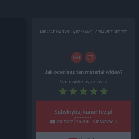
MIEJSCE NA TWOJĄ REKLAMĘ -
SPRAWDŹ OFERTĘ
Jak oceniasz ten materiał wideo?
Ocena ogólna tego wideo:
5
Subskrybuj kanał Tcz.pl
15200
YOUTUBE
SUBSKRYBCJI