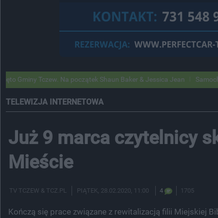
Tczew. Na początek Shaun Baker & Jessica Jean
Samochody Google St
TELEWIZJA INTERNETOWA
Już 9 marca czytelnicy sk
Mieście
TV TCZEW & TCZ.PL
PIĄTEK
, 28.02.2020, 11:00
4
1705
Kończą się prace związane z rewitalizacją filii Miejskiej 