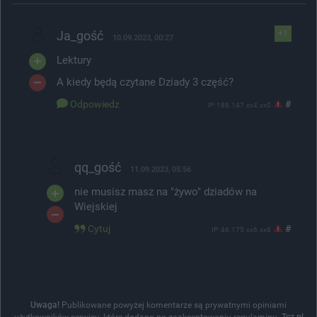
Ja_gość
+1
10.09.2023, 00:27
Lektury
A kiedy będą czytane Dziady 3 część?
Odpowiedz
#
IP: 188.147.xx4.xx0
qq_gość
11.09.2023, 05:56
nie musisz masz na "żywo" dziadów na
Wiejskiej
Cytuj
#
IP: 46.175.xx6.xx8
Uwaga!
Publikowane powyżej komentarze są prywatnymi opiniami
użytkowników serwisu, które dodano po zaakceptowaniu regulaminu.
Tcz.pl