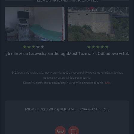
TELEWIZJA INTERNETOWA: NAJNOWSZE
1, 6 mln zł na tczewską kardiologię
Most Tczewski. Odbudowa w toku
© Zabrania się kopiowania, przetwarzania, bądź dalszego publikowania materiałów wideo bez
podania ich autora i źródła pochodzenia!
Kontakt w sprawach audiowizualnych usług medialnych na żądanie -
tutaj
.
MIEJSCE NA TWOJĄ REKLAMĘ -
SPRAWDŹ OFERTĘ