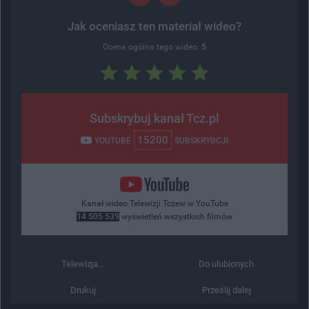
Jak oceniasz ten materiał wideo?
Ocena ogólna tego wideo:
5
Subskrybuj kanał Tcz.pl
15200
YOUTUBE
SUBSKRYBCJI
Kanał wideo Telewizji Tczew w YouTube
14 505 539
wyświetleń wszystkich filmów
Telewizja...
Do ulubionych
Drukuj
Prześlij dalej