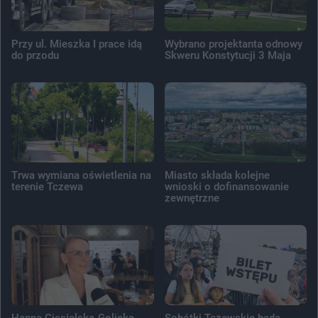
Przy ul. Mieszka I prace idą
Wybrano projektanta odnowy
do przodu
Skweru Konstytucji 3 Maja
Trwa wymiana oświetlenia na
Miasto składa kolejne
terenie Tczewa
wnioski o dofinansowanie
zewnętrzne
Hanna Ciesielska-Golicka
Sobótki Tczewskie będą