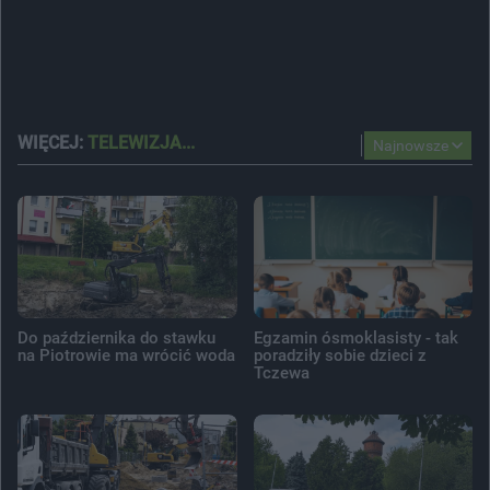
WIĘCEJ:
TELEWIZJA...
Najnowsze
Do października do stawku
Egzamin ósmoklasisty - tak
na Piotrowie ma wrócić woda
poradziły sobie dzieci z
Tczewa