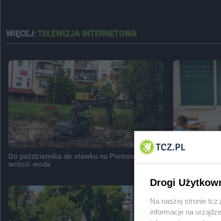
WIĘCEJ:
TELEWIZJA INTERNETOWA
Do października do stawku na Piotrowie ma
Egzamin ósmok
wrócić woda
dzieci z Tcze
Drogi Użytkow
Na naszej stronie tc
informacje na urządze