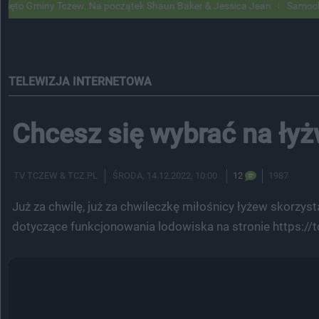
y Tczew. Na początek Shaun Baker & Jessica Jean
Samochody Google 
TELEWIZJA INTERNETOWA
Chcesz się wybrać na ły
TV TCZEW & TCZ.PL
ŚRODA
, 14.12.2022, 10:00
12
1987
Już za chwilę, już za chwileczkę miłośnicy łyżew skorzy
dotyczące funkcjonowania lodowiska na stronie https://t