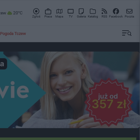
zew
20°C
Zgłoś
Praca
Mapa
TV
Galeria
Katalog
RSS
Facebook
Poczta
Pogoda Tczew