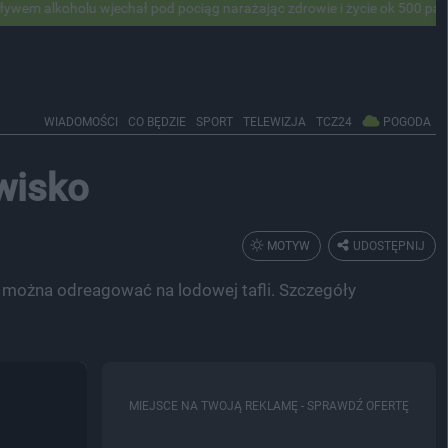
olu wjechał pod pociąg narażając zdrowie i życie ok 500 pasażerów! PK
WIADOMOŚCI
CO BĘDZIE
SPORT
TELEWIZJA
TCZ24
POGODA
wisko
MOTYW
UDOSTĘPNIJ
e można odreagować na lodowej tafli. Szczegóły
MIEJSCE NA TWOJĄ REKLAMĘ -
SPRAWDŹ OFERTĘ