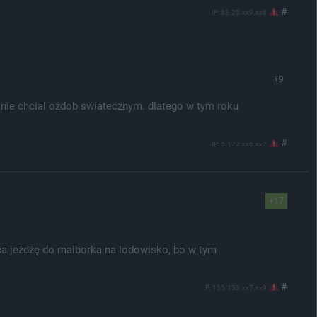
#
IP: 83.25.xx9.xx8
+9
i nie chcial ozdob swiatecznym. dlatego w tym roku
#
IP: 5.173.xx6.xx7
+17
a jeżdżę do malborka na lodowisko, bo w tym
#
IP: 155.133.xx7.xx9