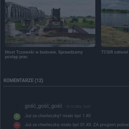
Most Tczewski w budowie. Sprawdzamy
TCSiR odnowi 
postęp prac
KOMENTARZE (12)
gość_gość_gość
14.12.2022, 12:01
Już za chwileczkę? miało być 1.XII
Już za chwileczkę miało być 01.XII. ZA progiem połowa