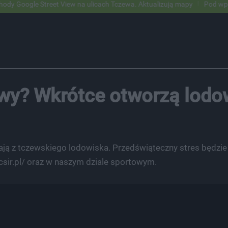
Street View na ulicach Tczewa. Aktualizują mapy
Pod wpływem alkoh
żwy? Wkrótce otworzą lodo
stają z tczewskiego lodowiska. Przedświąteczny stres będzi
csir.pl/ oraz w naszym dziale sportowym.