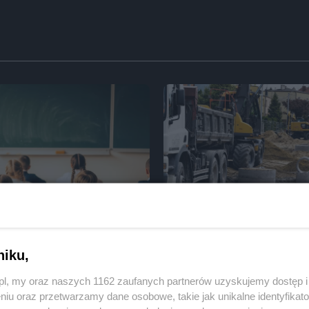
lasisty - tak poradziły sobie
Przy ul. Mieszka I prace idą do
wa
niku,
z.pl, my oraz naszych 1162 zaufanych partnerów uzyskujemy dostęp
niu oraz przetwarzamy dane osobowe, takie jak unikalne identyfikat