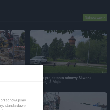
Najnowsze
 przodu
Wybrano projektanta odnowy Skweru
Konstytucji 3 Maja
 i przechowujemy
ory, standardowe