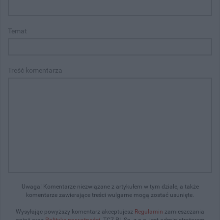
Temat
Treść komentarza
Uwaga! Komentarze niezwiązane z artykułem w tym dziale, a także
komentarze zawierające treści wulgarne mogą zostać usunięte.
Wysyłając powyższy komentarz akceptujesz
Regulamin
zamieszczania
opinii oraz
Politykę prywatności
. TCZ.PL Sp. z o.o. jest administratorem