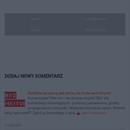
Sport
Do ulubionych
Drukuj
Prześlij dalej
DODAJ NOWY KOMENTARZ
Dzielenie się opinią jest cenne, ale może ranić innych!
Komentujesz? Nie rań i nie obrażaj innych! "Nie" dla
komentarzy zawierających - przemoc, pomawianie, groźby,
propagowanie nienawiści, fałszywe informacje, spam. Widzisz
taką wypowiedź? Zgłoś ją, korzystając z opcji
zgłoś nadużycie
.
Twój nick