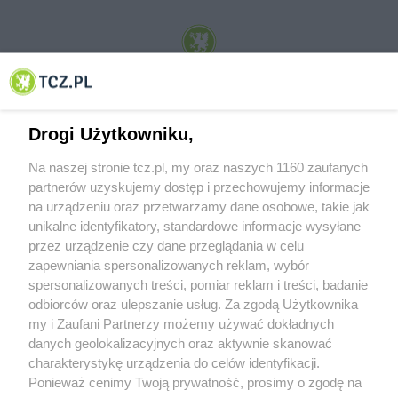
© 2001-2026 Tczew - TCZ.PL Sp. z o.o. Internetowy Serwis Informacyjny Miasta
Tczewa
Drogi Użytkowniku,
Na naszej stronie tcz.pl, my oraz naszych 1160 zaufanych
partnerów uzyskujemy dostęp i przechowujemy informacje
na urządzeniu oraz przetwarzamy dane osobowe, takie jak
unikalne identyfikatory, standardowe informacje wysyłane
przez urządzenie czy dane przeglądania w celu
zapewniania spersonalizowanych reklam, wybór
O FIRMIE
POLITYKA PRYWATNOŚCI
HOSTING
spersonalizowanych treści, pomiar reklam i treści, badanie
REKLAMA
WSPÓŁPRACA
RSS
FACEBOOK
KONTAKT
odbiorców oraz ulepszanie usług. Za zgodą Użytkownika
my i Zaufani Partnerzy możemy używać dokładnych
Nasze serwisy
danych geolokalizacyjnych oraz aktywnie skanować
charakterystykę urządzenia do celów identyfikacji.
Aktualności
Muzyka i kultura
Ponieważ cenimy Twoją prywatność, prosimy o zgodę na
Tcz24
Archiwum wydarzeń