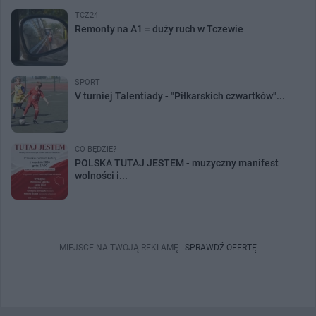
TCZ24
Remonty na A1 = duży ruch w Tczewie
SPORT
V turniej Talentiady - "Piłkarskich czwartków"...
CO BĘDZIE?
POLSKA TUTAJ JESTEM - muzyczny manifest
wolności i...
MIEJSCE NA TWOJĄ REKLAMĘ -
SPRAWDŹ OFERTĘ