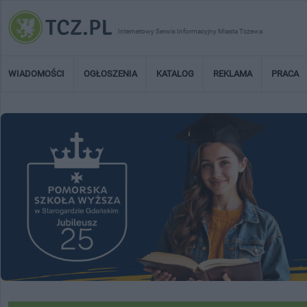
Internetowy Serwis Informacyjny Miasta Tczewa
WIADOMOŚCI
OGŁOSZENIA
KATALOG
REKLAMA
PRACA