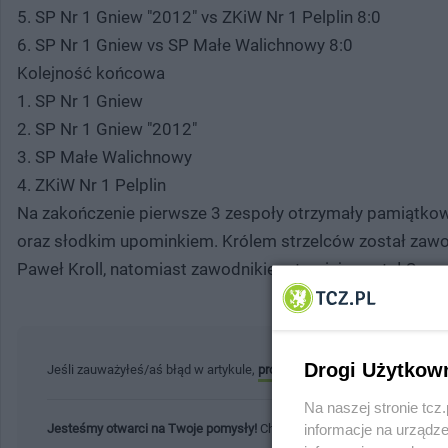
5. SP Nr 1 Gniew "2012" vs ZKiW Nr 1 Pelplin 8:0
6. SP Nr 1 Gniew vs SP Małe Walichnowy 8:0
Kolejność końcowa
1. SP Nr 1 Gniew
2. SP Nr 1 Gniew "2012"
3. SP Małe Walichnowy
4. ZKiW Nr 1 Pelplin
Na zakończenie pierwsze 3 zespoły otrzymały pamiątko
oraz słodkim upominkiem. Królem strzelców został zawo
Paweł Kroll, natomiast zawodnikiem turnieju został Szy
Drogi Użytkow
Jeśli zauważyłeś/aś błąd w artykule,
prosimy o kontakt
. Twoja pomoc 
Na naszej stronie tc
informacje na urządze
Jesteśmy otwarci na Twoje pomysły!
Chcesz podzielić się ważną infor