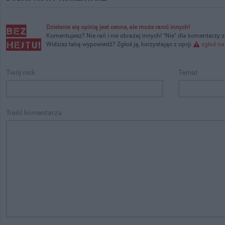
Dzielenie się opinią jest cenne, ale może ranić innych!
Komentujesz? Nie rań i nie obrażaj innych! "Nie" dla komentarzy 
Widzisz taką wypowiedź? Zgłoś ją, korzystając z opcji
zgłoś na
Twój nick
Temat
Treść komentarza