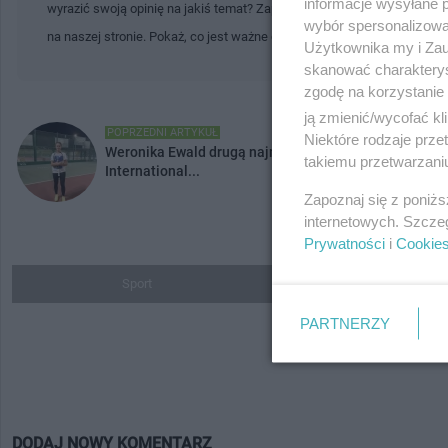
informacje wysyłane 
wyrazić swoją opinię na jakiś temat? Zapraszamy Cię do tworzenia tre
wybór spersonalizowan
na naszej stronie. Pokaż, co jest ważne dla Ciebie i Twojej społecznoś
Użytkownika my i Zau
skanować charakterys
zgodę na korzystanie 
ją zmienić/wycofać kl
POPRZEDNI ARTYKUŁ
Niektóre rodzaje prz
Weronika Ewald drugą najmłodszą polską triumfatorką
takiemu przetwarzaniu
International...
Zapoznaj się z poniż
internetowych. Szcze
Prywatności
i
Cookie
Sport
Do ulubionych
PARTNERZY
DODAJ NOWY KOMENTARZ