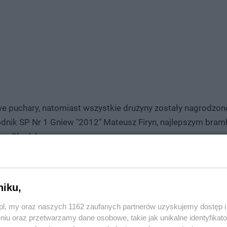
we puchary, natomiast wszystkie drużyny zostały nagrodz
dnik SP Nr 1 Gniew "2012" Mateusz Firyn, najlepszym bram
mon Chudyka.
niku,
jest dla nas bardzo cenna i pozwala nam utrzymywać wysoką jakość treści.
z.pl, my oraz naszych 1162 zaufanych partnerów uzyskujemy dostęp
niu oraz przetwarzamy dane osobowe, takie jak unikalne identyfikat
macją, napisać o ciekawym wydarzeniu, które miało miejsce w Twojej okolicy, c