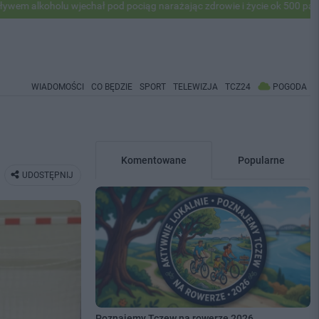
 wjechał pod pociąg narażając zdrowie i życie ok 500 pasażerów! PKP 
WIADOMOŚCI
CO BĘDZIE
SPORT
TELEWIZJA
TCZ24
POGODA
Komentowane
Popularne
UDOSTĘPNIJ
Poznajemy Tczew na rowerze 2026