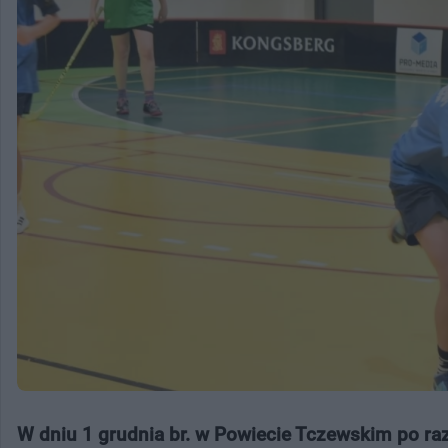
W dniu 1 grudnia br. w Powiecie Tczewskim po ra