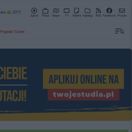
zew
20°C
Zgłoś
Praca
Mapa
TV
Galeria
Katalog
RSS
Facebook
Poczta
Pogoda Tczew