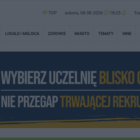
TOP
sobota, 08.08.2026
18:25
Tc
LOKALE I MIEJSCA
ZDROWIE
MIASTO
TEMATY
INNE