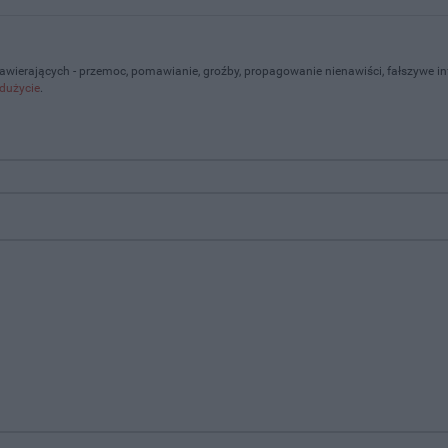
zawierających - przemoc, pomawianie, groźby, propagowanie nienawiści, fałszywe i
dużycie
.