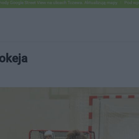
reet View na ulicach Tczewa. Aktualizują mapy
Pod wpływem alkoholu
okeja