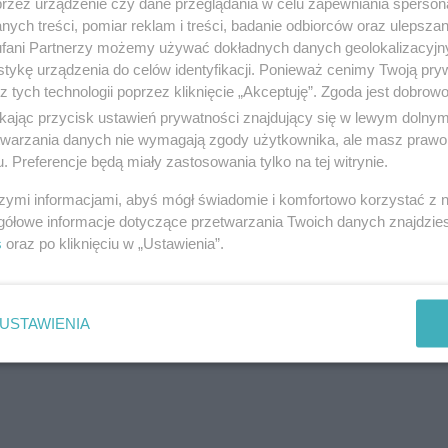
przez urządzenie czy dane przeglądania w celu zapewniania sperson
ści razem z nami.
Wyślij swój tekst, zdjęcia lub wideo poprzez formularz
, a my op
ych treści, pomiar reklam i treści, badanie odbiorców oraz ulepszan
ci! Pamiętaj, że każdy głos ma znaczenie.
fani Partnerzy możemy używać dokładnych danych geolokalizacyjn
tykę urządzenia do celów identyfikacji. Ponieważ cenimy Twoją pry
z tych technologii poprzez kliknięcie „Akceptuję”. Zgoda jest dobro
ikając przycisk ustawień prywatności znajdujący się w lewym dolny
NASTĘPNY ART
etwarzania danych nie wymagają zgody użytkownika, ale masz prawo 
 w cyklu
Międzyszkolny Turniej Karate Sportowego Klubu Ka
. Preferencje będą miały zastosowania tylko na tej witrynie.
Se
szymi informacjami, abyś mógł świadomie i komfortowo korzystać z
gółowe informacje dotyczące przetwarzania Twoich danych znajdzi
s
oraz po kliknięciu w „Ustawienia”.
Drukuj
Prześlij 
USTAWIENIA