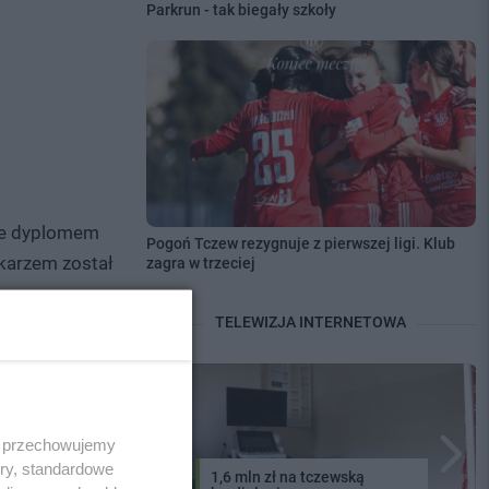
Parkrun - tak biegały szkoły
one dyplomem
Pogoń Tczew rezygnuje z pierwszej ligi. Klub
karzem został
zagra w trzeciej
TELEWIZJA INTERNETOWA
 i przechowujemy
ory, standardowe
zy po prostu
1,6 mln zł na tczewską