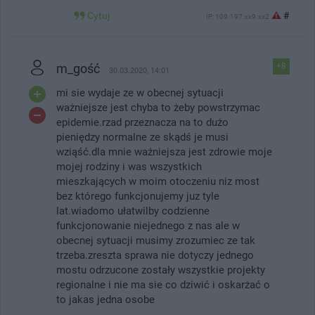
Cytuj
#
IP: 109.197.xx9.xx2
m_gość
+8
30.03.2020, 14:01
mi sie wydaje ze w obecnej sytuacji
ważniejsze jest chyba to żeby powstrzymac
epidemie.rzad przeznacza na to dużo
pieniędzy normalne ze skądś je musi
wziąść.dla mnie ważniejsza jest zdrowie moje
mojej rodziny i was wszystkich
mieszkających w moim otoczeniu niz most
bez którego funkcjonujemy juz tyle
lat.wiadomo ułatwilby codzienne
funkcjonowanie niejednego z nas ale w
obecnej sytuacji musimy zrozumiec ze tak
trzeba.zreszta sprawa nie dotyczy jednego
mostu odrzucone zostały wszystkie projekty
regionalne i nie ma sie co dziwić i oskarżać o
to jakas jedna osobe