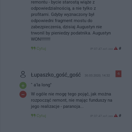
remontu - bycie starostą wiąże z
odpowiedzialnością, a nie tylko z
profitami. Gdyby wyznaczony był
odpowiedni fragment mostu do
zabezpieczenia, dzisiaj Augustyn nie
trwonil by pieniedzy podatnika. Augustyn
WON!!!!!!!!
Cytuj
#
IP: 37.47.xx1.xxx
Łupaszko_gość_gość
-6
30.03.2020, 14:32
'' a'la long"
W ogóle nie mogę tego pojąć, jak można
rozpocząć remont, nie mając funduszy na
jego realizacje - paranoja...
Cytuj
#
IP: 37.47.xx1.xxx