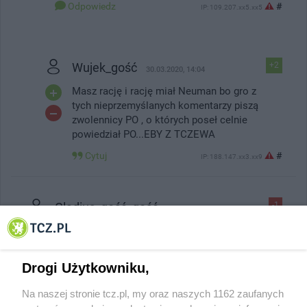
Odpowiedz
#
IP: 109.207.xx5.xx5
Wujek_gość
+2
30.03.2020, 14:04
Masz rację i rację miał Neuman bo gro z
tych nieprzemyślanych komentarzy piszą
zwolennicy PO , o których poseł celnie
powiedział PO...EBY Z TCZEWA
Cytuj
#
IP: 188.147.xx3.xx9
Gladius_gość_gość
-1
30.03.2020, 14:02
Ale po co?
Całe życie słyszałem że to most Lisewski. Jak
trzeba płacić to most Tczewski. Przeciętny
Drogi Użytkowniku,
mieszkaniec Tczewa nie potrzebuje tego
Na naszej stronie tcz.pl, my oraz naszych 1162 zaufanych
mostu. Nie dziękuję. Wydajmy te pieniądze w