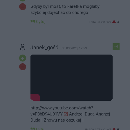
Gdyby był most, to karetka mogłaby
szybciej dojechać do chorego
Cytuj
#
IP: 84.38.xx5.xx9
Janek_gość
+4
30.03.2020, 12:53
http://www.youtube.com/watch?
v=P8bD94U91VY
Andrzej Duda Andrzej
Duda ! Znowu nas oszukaj !
#
Cytuj
IP: 109.197.xx2.xx7