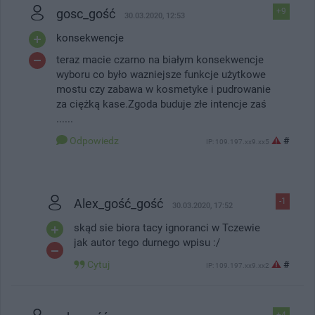
gosc_gość
+9
30.03.2020, 12:53
konsekwencje
teraz macie czarno na białym konsekwencje
wyboru co było wazniejsze funkcje użytkowe
mostu czy zabawa w kosmetyke i pudrowanie
za ciężką kase.Zgoda buduje złe intencje zaś
......
Odpowiedz
#
IP: 109.197.xx9.xx5
Alex_gość_gość
-1
30.03.2020, 17:52
skąd sie biora tacy ignoranci w Tczewie
jak autor tego durnego wpisu :/
Cytuj
#
IP: 109.197.xx9.xx2
+4