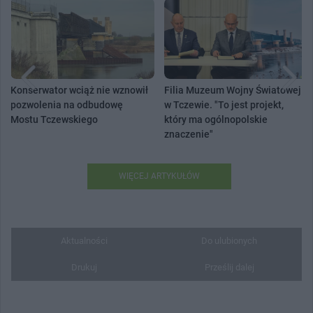
Konserwator wciąż nie wznowił
Filia Muzeum Wojny Światowej
pozwolenia na odbudowę
w Tczewie. "To jest projekt,
Mostu Tczewskiego
który ma ogólnopolskie
znaczenie"
WIĘCEJ ARTYKUŁÓW
Aktualności
Do ulubionych
Drukuj
Prześlij dalej