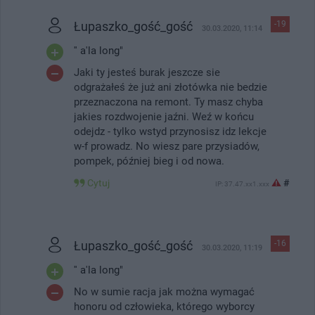
Łupaszko_gość_gość
-19
30.03.2020, 11:14
'' a'la long"
Jaki ty jesteś burak jeszcze sie
odgrażałeś że już ani złotówka nie bedzie
przeznaczona na remont. Ty masz chyba
jakies rozdwojenie jaźni. Weź w końcu
odejdz - tylko wstyd przynosisz idz lekcje
w-f prowadz. No wiesz pare przysiadów,
pompek, później bieg i od nowa.
Cytuj
#
IP: 37.47.xx1.xxx
Łupaszko_gość_gość
-16
30.03.2020, 11:19
'' a'la long"
No w sumie racja jak można wymagać
honoru od człowieka, którego wyborcy