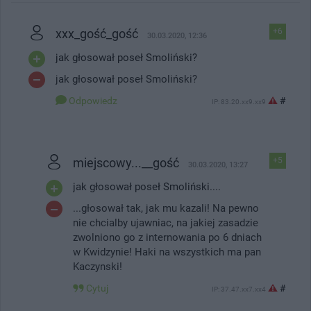
xxx_gość_gość
+6
30.03.2020, 12:36
jak głosował poseł Smoliński?
jak głosował poseł Smoliński?
Odpowiedz
#
IP: 83.20.xx9.xx9
miejscowy...__gość
+5
30.03.2020, 13:27
jak głosował poseł Smoliński....
...głosował tak, jak mu kazali! Na pewno
nie chcialby ujawniac, na jakiej zasadzie
zwolniono go z internowania po 6 dniach
w Kwidzynie! Haki na wszystkich ma pan
Kaczynski!
Cytuj
#
IP: 37.47.xx7.xx4