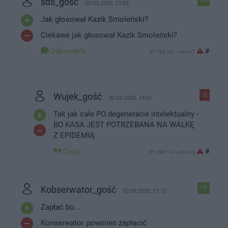
sds_gość
30.03.2020, 13:08
Jak głosował Kazik Smoleński?
Ciekawe jak głosował Kazik Smoleński?
Odpowiedz
#
IP: 185.241.xx8.xx7
Wujek_gość
-2
30.03.2020, 14:01
Tak jak całe PO degeneracie intelektualny -
BO KASA JEST POTRZEBANA NA WALKĘ
Z EPIDEMIĄ
Cytuj
#
IP: 188.147.xx3.xx9
Kobserwator_gość
+9
30.03.2020, 13:12
Zapłać bo...
Konserwator powinien zapłacić