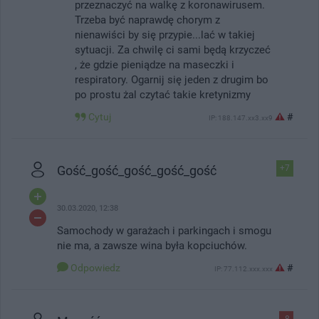
przeznaczyć na walkę z koronawirusem.
Trzeba być naprawdę chorym z
nienawiści by się przypie...lać w takiej
sytuacji. Za chwilę ci sami będą krzyczeć
, że gdzie pieniądze na maseczki i
respiratory. Ogarnij się jeden z drugim bo
po prostu żal czytać takie kretynizmy
Cytuj
#
IP: 188.147.xx3.xx9
Gość_gość_gość_gość_gość
+7
30.03.2020, 12:38
Samochody w garażach i parkingach i smogu
nie ma, a zawsze wina była kopciuchów.
Odpowiedz
#
IP: 77.112.xxx.xxx
-8