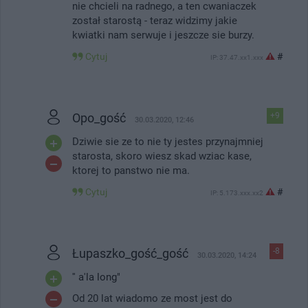
nie chcieli na radnego, a ten cwaniaczek
został starostą - teraz widzimy jakie
kwiatki nam serwuje i jeszcze sie burzy.
Cytuj
#
IP: 37.47.xx1.xxx
Opo_gość
+9
30.03.2020, 12:46
Dziwie sie ze to nie ty jestes przynajmniej
starosta, skoro wiesz skad wziac kase,
ktorej to panstwo nie ma.
Cytuj
#
IP: 5.173.xxx.xx2
Łupaszko_gość_gość
-8
30.03.2020, 14:24
'' a'la long"
Od 20 lat wiadomo ze most jest do