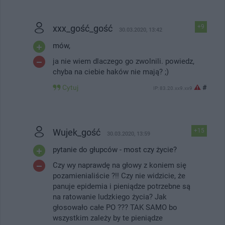
xxx_gość_gość
+9
30.03.2020, 13:42
mów,
ja nie wiem dlaczego go zwolnili. powiedz,
chyba na ciebie haków nie mają? ;)
Cytuj
#
IP: 83.20.xx9.xx9
Wujek_gość
+15
30.03.2020, 13:59
pytanie do głupców - most czy życie?
Czy wy naprawdę na głowy z koniem się
pozamienialiście ?!! Czy nie widzicie, że
panuje epidemia i pieniądze potrzebne są
na ratowanie ludzkiego życia? Jak
głosowało całe PO ??? TAK SAMO bo
wszystkim zależy by te pieniądze