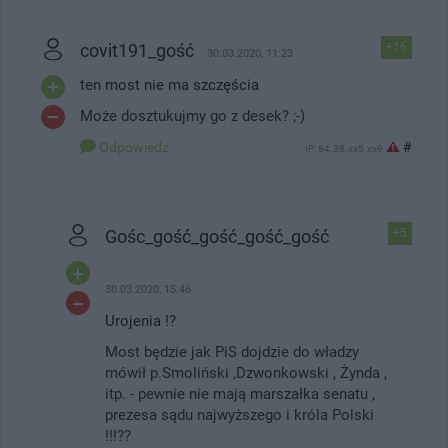
covit191_gość
+16
30.03.2020, 11:23
ten most nie ma szczęścia
Może dosztukujmy go z desek? ;-)
Odpowiedz
#
IP: 84.38.xx5.xx9
Gośc_gość_gość_gość_gość
+5
30.03.2020, 15:46
Urojenia !?
Most będzie jak PiS dojdzie do władzy
mówił p.Smoliński ,Dzwonkowski , Żynda ,
itp. - pewnie nie mają marszałka senatu ,
prezesa sądu najwyższego i króla Polski
!!!??