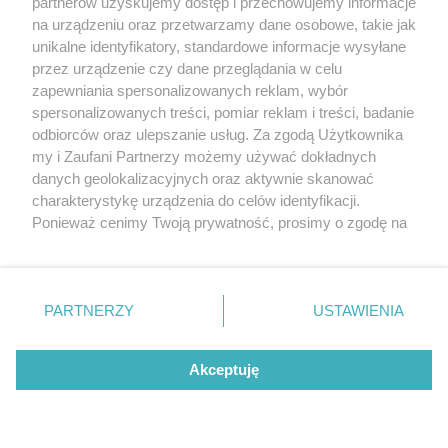
partnerów uzyskujemy dostęp i przechowujemy informacje
Tczewie.
na urządzeniu oraz przetwarzamy dane osobowe, takie jak
Odpowiedz
#
IP: 178.235.xx6.xx1
unikalne identyfikatory, standardowe informacje wysyłane
przez urządzenie czy dane przeglądania w celu
zapewniania spersonalizowanych reklam, wybór
m_gość
+8
spersonalizowanych treści, pomiar reklam i treści, badanie
30.03.2020, 14:09
odbiorców oraz ulepszanie usług. Za zgodą Użytkownika
ten most jest zaniedbany przez wiele lat. 30
my i Zaufani Partnerzy możemy używać dokładnych
lat temu nie nadawal sie do użycia.teraz gdy
danych geolokalizacyjnych oraz aktywnie skanować
był juz riuna to sobie każdy o nim
charakterystykę urządzenia do celów identyfikacji.
przypomniał.Wiele lat zaniedbań doprowadzil
Ponieważ cenimy Twoją prywatność, prosimy o zgodę na
do stanu takiego w jakim sie znalazl
korzystanie z tych technologii poprzez kliknięcie
Odpowiedz
#
IP: 109.207.xx5.xx5
„Akceptuję”. Zgoda jest dobrowolna i zawsze możesz ją
zmienić/wycofać klikając przycisk ustawień prywatności
PARTNERZY
USTAWIENIA
znajdujący się w lewym dolnym rogu strony
. Niektóre
a_gość
rodzaje przetwarzania danych nie wymagają zgody
30.03.2020, 14:45
użytkownika, ale masz prawo sprzeciwić się takiemu
Najlepiej most rozebrać bo na remont i tak nie
Akceptuję
przetwarzaniu. Preferencje będą miały zastosowania tylko
damy.
na tej witrynie.
Odpowiedz
#
IP: 178.235.xx9.xx0
Zapoznaj się z poniższymi informacjami, abyś mógł