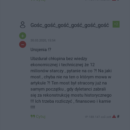
Gośc_gość_gość_gość_gość_gość
+2
30.03.2020, 15:54
Urojenia !?
Ubzdurał chłopina bez wiedzy
ekonomicznej i technicznej że 12
milionów starczy , pytanie na co ?! Na jaki
most , chyba nie na ten o którym mowa w
artykule ?! Ten most był stracony już na
samym początku , gdy dyletanci zabrali
się za rekonstrukcję mostu historycznego
!!! Ich trzeba rozliczyć , finansowo i karnie
!!!!
Cytuj
#
IP: 188.147.xx2.xx6