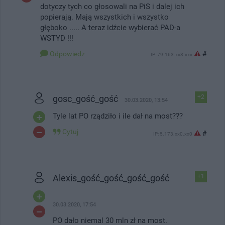
dotyczy tych co głosowali na PiS i dalej ich
popierają. Mają wszystkich i wszystko
głęboko ..... A teraz idźcie wybierać PAD-a
WSTYD !!!
Odpowiedz
#
IP: 79.163.xx8.xxx
gosc_gość_gość
+2
30.03.2020, 13:54
Tyle lat PO rządziło i ile dał na most???
Cytuj
#
IP: 5.173.xx0.xx0
Alexis_gość_gość_gość_gość
+1
30.03.2020, 17:54
PO dało niemal 30 mln zł na most.