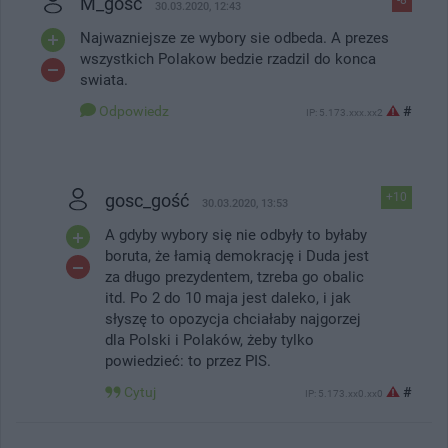
M_gość
30.03.2020, 12:43
Najwazniejsze ze wybory sie odbeda. A prezes
wszystkich Polakow bedzie rzadzil do konca
swiata.
Odpowiedz
#
IP: 5.173.xxx.xx2
gosc_gość
+10
30.03.2020, 13:53
A gdyby wybory się nie odbyły to byłaby
boruta, że łamią demokrację i Duda jest
za długo prezydentem, tzreba go obalic
itd. Po 2 do 10 maja jest daleko, i jak
słyszę to opozycja chciałaby najgorzej
dla Polski i Polaków, żeby tylko
powiedzieć: to przez PIS.
Cytuj
#
IP: 5.173.xx0.xx0