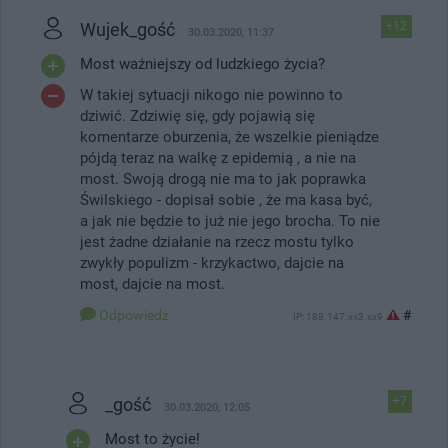
Wujek_gość
+12
30.03.2020, 11:37
Most ważniejszy od ludzkiego życia?
W takiej sytuacji nikogo nie powinno to
dziwić. Zdziwię się, gdy pojawią się
komentarze oburzenia, że wszelkie pieniądze
pójdą teraz na walkę z epidemią , a nie na
most. Swoją drogą nie ma to jak poprawka
Świlskiego - dopisał sobie , że ma kasa być,
a jak nie będzie to już nie jego brocha. To nie
jest żadne działanie na rzecz mostu tylko
zwykły populizm - krzykactwo, dajcie na
most, dajcie na most.
Odpowiedz
#
IP: 188.147.xx3.xx9
_gość
+7
30.03.2020, 12:05
Most to życie!