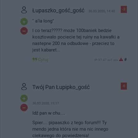
Łupaszko_gość_gość
-3
30.03.2020, 14:40
'' a'la long"
I co teraz????? może 100baniek bedzie
kosztowało pociecie tej ruiny na kawałki a
nastepne 200 na odbudowe - przeciez to
jest kabaret...
Cytuj
#
IP: 37.47.xx1.xxx
Twój Pan Łupipko_gość
-6
30.03.2020, 15:17
Idź pan w chu....
Spier.... pipaaszko z tego forum!!! Ty
mendo jedna która nie ma nic innego
ciekawego do powiedzenia!