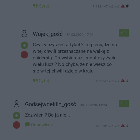
Cytuj
#
IP: 188.147.xx2.xx6
Wujek_gość
+11
30.03.2020, 17:04
Czy Ty czytałeś artykuł ? Te pieniądze są
w tej chwili przeznaczane na walkę z
epidemią. Co wybierasz , most czy życie
wielu ludzi? No chyba, że nie wiesz co
się w tej chwili dzieje w kraju.
Cytuj
#
IP: 188.147.xx3.xx9
Godsejwdekłin_gość
+11
30.03.2020, 11:24
Zdziwieni? Bo ja nie...
Odpowiedz
#
IP: 195.191.xx1.xx1