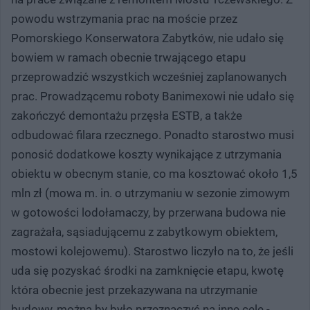
powodu wstrzymania prac na moście przez
Pomorskiego Konserwatora Zabytków, nie udało się
bowiem w ramach obecnie trwającego etapu
przeprowadzić wszystkich wcześniej zaplanowanych
prac. Prowadzącemu roboty Banimexowi nie udało się
zakończyć demontażu przęsła ESTB, a także
odbudować filara rzecznego. Ponadto starostwo musi
ponosić dodatkowe koszty wynikające z utrzymania
obiektu w obecnym stanie, co ma kosztować około 1,5
mln zł (mowa m. in. o utrzymaniu w sezonie zimowym
w gotowości lodołamaczy, by przerwana budowa nie
zagrażała, sąsiadującemu z zabytkowym obiektem,
mostowi kolejowemu). Starostwo liczyło na to, że jeśli
uda się pozyskać środki na zamknięcie etapu, kwotę
która obecnie jest przekazywana na utrzymanie
budowy, można by było przeznaczyć na inne cele -