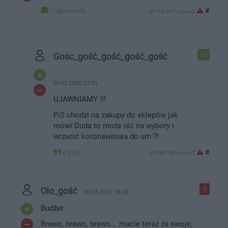
Odpowiedz
#
IP: 109.207.xx3.xx0
Gośc_gość_gość_gość_gość
+2
30.03.2020, 23:53
UJAWNIAMY !!!
PiS chodzi na zakupy do sklepów jak
mówi Duda to może iść na wybory i
wrzucić koronawirusa do urn ?!
Cytuj
#
IP: 188.147.xx9.xx7
Olo_gość
-2
30.03.2020, 13:38
Budżet
Brawo, brawo, brawo... macie teraz za swoje,