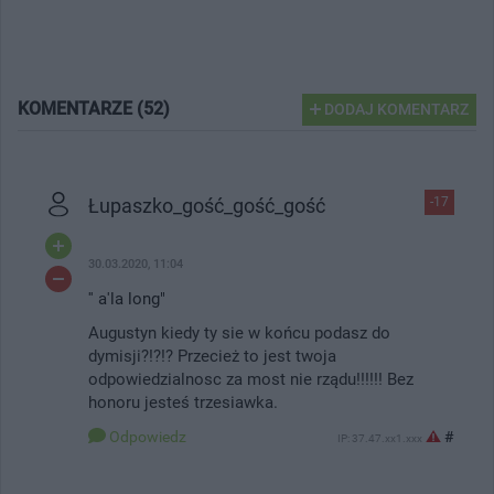
KOMENTARZE (52)
DODAJ KOMENTARZ
Łupaszko_gość_gość_gość
-17
30.03.2020, 11:04
'' a'la long"
Augustyn kiedy ty sie w końcu podasz do
dymisji?!?!? Przecież to jest twoja
odpowiedzialnosc za most nie rządu!!!!!! Bez
honoru jesteś trzesiawka.
Odpowiedz
#
IP: 37.47.xx1.xxx