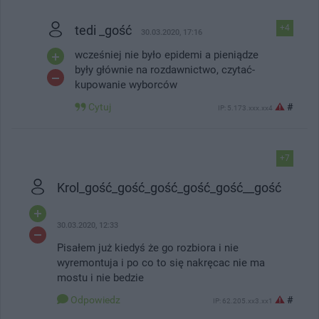
tedi _gość
+4
30.03.2020, 17:16
wcześniej nie było epidemi a pieniądze
były głównie na rozdawnictwo, czytać-
kupowanie wyborców
Cytuj
#
IP: 5.173.xxx.xx4
+7
Krol_gość_gość_gość_gość_gość__gość
30.03.2020, 12:33
Pisałem już kiedyś że go rozbiora i nie
wyremontuja i po co to się nakręcac nie ma
mostu i nie bedzie
Odpowiedz
#
IP: 62.205.xx3.xx1