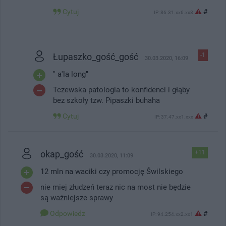
Cytuj
#
IP: 86.31.xx6.xx8
Łupaszko_gość_gość
-1
30.03.2020, 16:09
'' a'la long"
Tczewska patologia to konfidenci i głąby
bez szkoły tzw. Pipaszki buhaha
Cytuj
#
IP: 37.47.xx1.xxx
okap_gość
+11
30.03.2020, 11:09
12 mln na waciki czy promocję Świlskiego
nie miej złudzeń teraz nic na most nie będzie
są ważniejsze sprawy
Odpowiedz
#
IP: 94.254.xx2.xx1